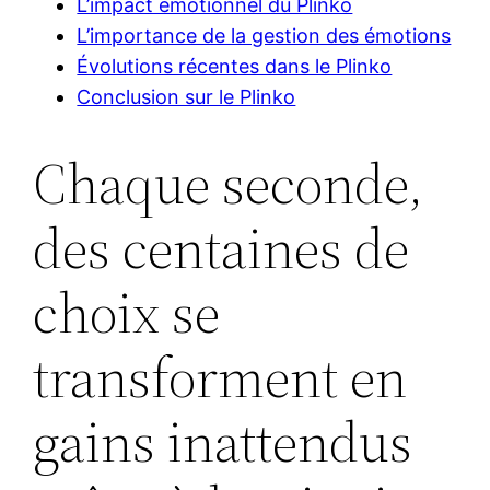
L’impact émotionnel du Plinko
L’importance de la gestion des émotions
Évolutions récentes dans le Plinko
Conclusion sur le Plinko
Chaque seconde,
des centaines de
choix se
transforment en
gains inattendus