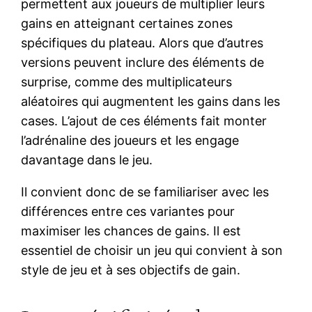
permettent aux joueurs de multiplier leurs
gains en atteignant certaines zones
spécifiques du plateau. Alors que d’autres
versions peuvent inclure des éléments de
surprise, comme des multiplicateurs
aléatoires qui augmentent les gains dans les
cases. L’ajout de ces éléments fait monter
l’adrénaline des joueurs et les engage
davantage dans le jeu.
Il convient donc de se familiariser avec les
différences entre ces variantes pour
maximiser les chances de gains. Il est
essentiel de choisir un jeu qui convient à son
style de jeu et à ses objectifs de gain.