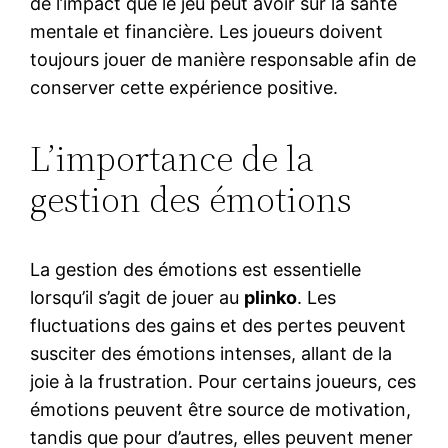
de l’impact que le jeu peut avoir sur la santé
mentale et financière. Les joueurs doivent
toujours jouer de manière responsable afin de
conserver cette expérience positive.
L’importance de la
gestion des émotions
La gestion des émotions est essentielle
lorsqu’il s’agit de jouer au
plinko
. Les
fluctuations des gains et des pertes peuvent
susciter des émotions intenses, allant de la
joie à la frustration. Pour certains joueurs, ces
émotions peuvent être source de motivation,
tandis que pour d’autres, elles peuvent mener