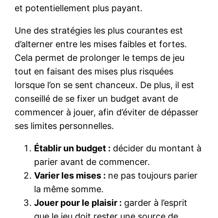
et potentiellement plus payant.
Une des stratégies les plus courantes est
d’alterner entre les mises faibles et fortes.
Cela permet de prolonger le temps de jeu
tout en faisant des mises plus risquées
lorsque l’on se sent chanceux. De plus, il est
conseillé de se fixer un budget avant de
commencer à jouer, afin d’éviter de dépasser
ses limites personnelles.
Établir un budget :
décider du montant à
parier avant de commencer.
Varier les mises :
ne pas toujours parier
la même somme.
Jouer pour le plaisir :
garder à l’esprit
que le jeu doit rester une source de