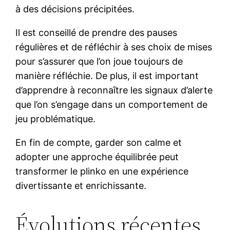
à des décisions précipitées.
Il est conseillé de prendre des pauses
régulières et de réfléchir à ses choix de mises
pour s’assurer que l’on joue toujours de
manière réfléchie. De plus, il est important
d’apprendre à reconnaître les signaux d’alerte
que l’on s’engage dans un comportement de
jeu problématique.
En fin de compte, garder son calme et
adopter une approche équilibrée peut
transformer le plinko en une expérience
divertissante et enrichissante.
Évolutions récentes