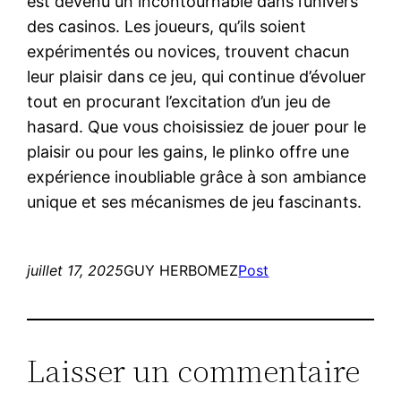
est devenu un incontournable dans l’univers
des casinos. Les joueurs, qu’ils soient
expérimentés ou novices, trouvent chacun
leur plaisir dans ce jeu, qui continue d’évoluer
tout en procurant l’excitation d’un jeu de
hasard. Que vous choisissiez de jouer pour le
plaisir ou pour les gains, le plinko offre une
expérience inoubliable grâce à son ambiance
unique et ses mécanismes de jeu fascinants.
juillet 17, 2025
GUY HERBOMEZ
Post
Laisser un commentaire