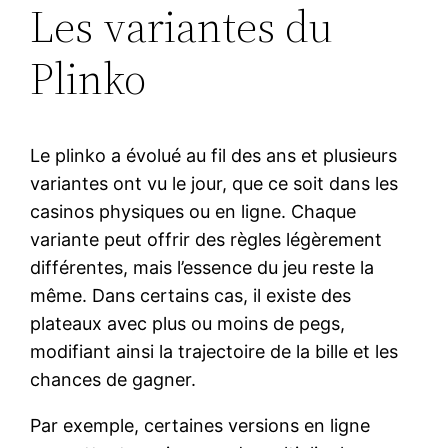
Les variantes du
Plinko
Le plinko a évolué au fil des ans et plusieurs
variantes ont vu le jour, que ce soit dans les
casinos physiques ou en ligne. Chaque
variante peut offrir des règles légèrement
différentes, mais l’essence du jeu reste la
même. Dans certains cas, il existe des
plateaux avec plus ou moins de pegs,
modifiant ainsi la trajectoire de la bille et les
chances de gagner.
Par exemple, certaines versions en ligne