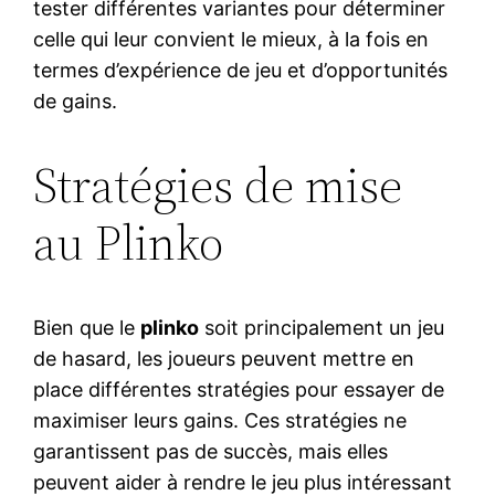
tester différentes variantes pour déterminer
celle qui leur convient le mieux, à la fois en
termes d’expérience de jeu et d’opportunités
de gains.
Stratégies de mise
au Plinko
Bien que le
plinko
soit principalement un jeu
de hasard, les joueurs peuvent mettre en
place différentes stratégies pour essayer de
maximiser leurs gains. Ces stratégies ne
garantissent pas de succès, mais elles
peuvent aider à rendre le jeu plus intéressant