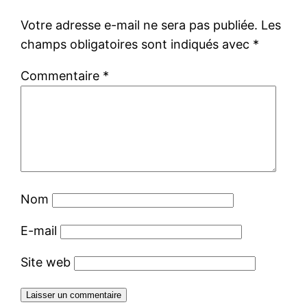
Votre adresse e-mail ne sera pas publiée.
Les
champs obligatoires sont indiqués avec
*
Commentaire
*
Nom
E-mail
Site web