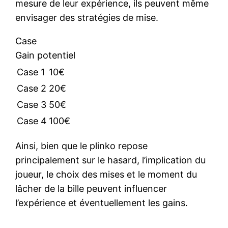
mesure de leur expérience, ils peuvent même
envisager des stratégies de mise.
Case
Gain potentiel
Case 1
10€
Case 2
20€
Case 3
50€
Case 4
100€
Ainsi, bien que le plinko repose
principalement sur le hasard, l’implication du
joueur, le choix des mises et le moment du
lâcher de la bille peuvent influencer
l’expérience et éventuellement les gains.