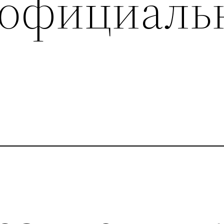
– официал