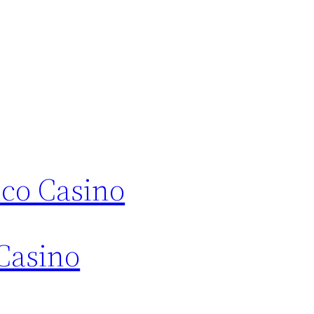
co Casino
Casino