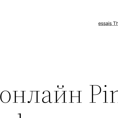
essais 
 онлайн Pi