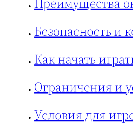
Преимущества о
Безопасность и 
Как начать играть
Ограничения и у
Условия для игр