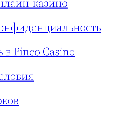
нлайн-казино
конфиденциальность
 в Pinco Casino
словия
оков