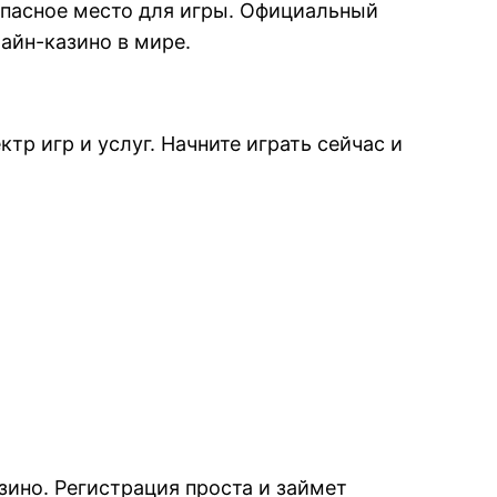
зопасное место для игры. Официальный
айн-казино в мире.
тр игр и услуг. Начните играть сейчас и
зино. Регистрация проста и займет