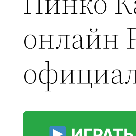
Пинко Ка
онлайн P
официал
ИГРАТЬ