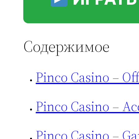
Содержимое
Pinco Casino – Off
Pinco Casino – Ac
Pinco Casino – G