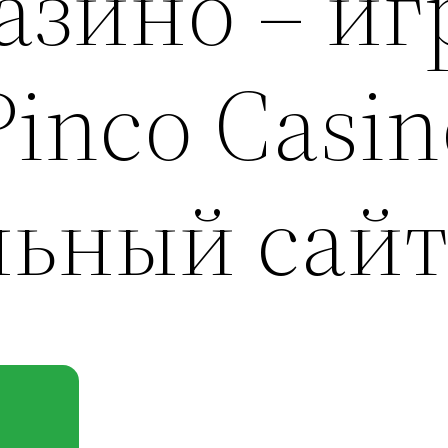
зино – игр
inco Casin
ьный сай