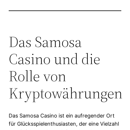
Das Samosa
Casino und die
Rolle von
Kryptowährungen
Das Samosa Casino ist ein aufregender Ort
für Glücksspielenthusiasten, der eine Vielzahl