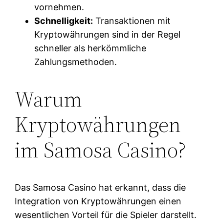
vornehmen.
Schnelligkeit:
Transaktionen mit
Kryptowährungen sind in der Regel
schneller als herkömmliche
Zahlungsmethoden.
Warum
Kryptowährungen
im Samosa Casino?
Das Samosa Casino hat erkannt, dass die
Integration von Kryptowährungen einen
wesentlichen Vorteil für die Spieler darstellt.