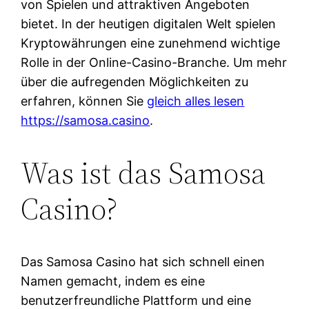
von Spielen und attraktiven Angeboten
bietet. In der heutigen digitalen Welt spielen
Kryptowährungen eine zunehmend wichtige
Rolle in der Online-Casino-Branche. Um mehr
über die aufregenden Möglichkeiten zu
erfahren, können Sie
gleich alles lesen
https://samosa.casino
.
Was ist das Samosa
Casino?
Das Samosa Casino hat sich schnell einen
Namen gemacht, indem es eine
benutzerfreundliche Plattform und eine