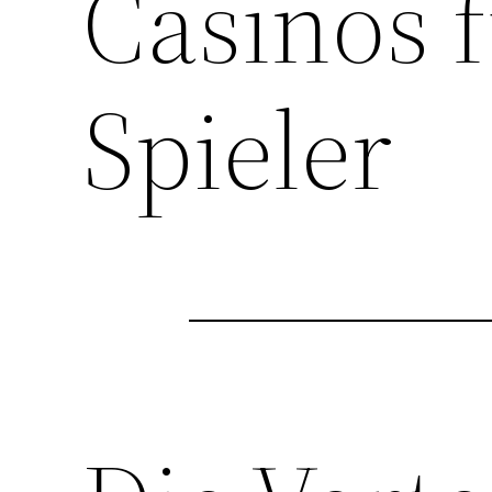
Casinos 
Spieler