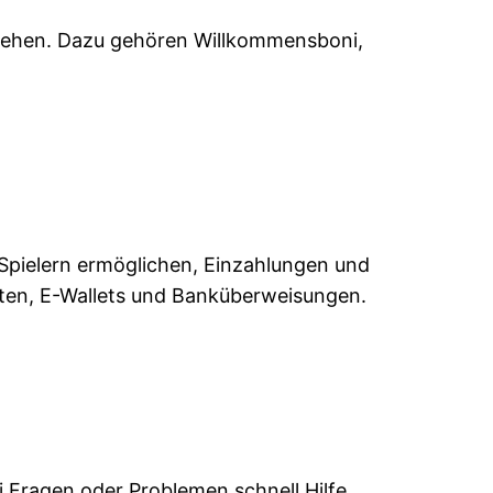
nziehen. Dazu gehören Willkommensboni,
Spielern ermöglichen, Einzahlungen und
ten, E-Wallets und Banküberweisungen.
i Fragen oder Problemen schnell Hilfe