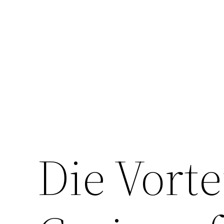
Aller
au
contenu
Die Vort