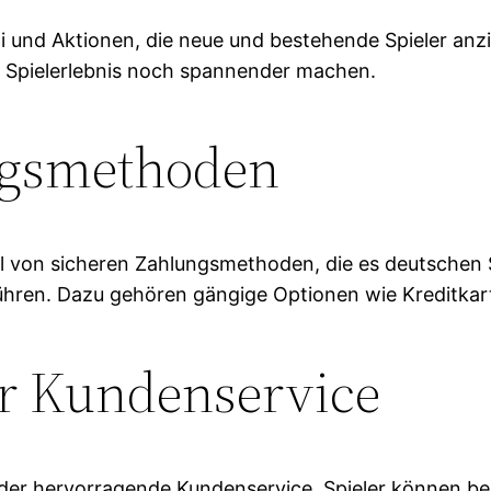
ni und Aktionen, die neue und bestehende Spieler a
as Spielerlebnis noch spannender machen.
ngsmethoden
hl von sicheren Zahlungsmethoden, die es deutschen 
hren. Dazu gehören gängige Optionen wie Kreditkar
r Kundenservice
t der hervorragende Kundenservice. Spieler können be