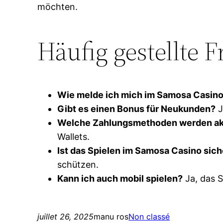
möchten.
Häufig gestellte 
Wie melde ich mich im Samosa Casino
Gibt es einen Bonus für Neukunden?
J
Welche Zahlungsmethoden werden ak
Wallets.
Ist das Spielen im Samosa Casino sich
schützen.
Kann ich auch mobil spielen?
Ja, das S
juillet 26, 2025
manu ros
Non classé