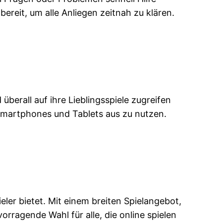
ereit, um alle Anliegen zeitnah zu klären.
überall auf ihre Lieblingsspiele zugreifen
 Smartphones und Tablets aus zu nutzen.
ler bietet. Mit einem breiten Spielangebot,
rragende Wahl für alle, die online spielen