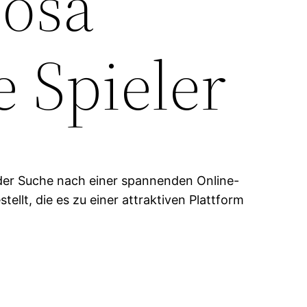
mosa
e Spieler
f der Suche nach einer spannenden Online-
ellt, die es zu einer attraktiven Plattform