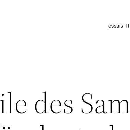
essais 
eile des Sa