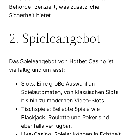
Behörde lizenziert, was zusätzliche
Sicherheit bietet.
2. Spieleangebot
Das Spieleangebot von Hotbet Casino ist
vielfältig und umfasst:
Slots: Eine große Auswahl an
Spielautomaten, von klassischen Slots
bis hin zu modernen Video-Slots.
Tischspiele: Beliebte Spiele wie
Blackjack, Roulette und Poker sind
ebenfalls verfügbar.
Live-Casino: Spieler können in Echtzeit