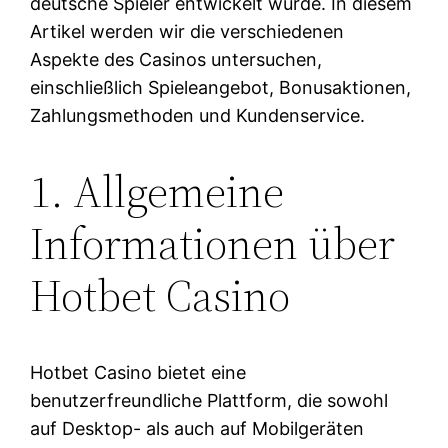
deutsche Spieler entwickelt wurde. In diesem
Artikel werden wir die verschiedenen
Aspekte des Casinos untersuchen,
einschließlich Spieleangebot, Bonusaktionen,
Zahlungsmethoden und Kundenservice.
1. Allgemeine
Informationen über
Hotbet Casino
Hotbet Casino bietet eine
benutzerfreundliche Plattform, die sowohl
auf Desktop- als auch auf Mobilgeräten