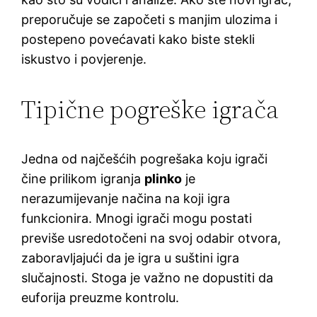
preporučuje se započeti s manjim ulozima i
postepeno povećavati kako biste stekli
iskustvo i povjerenje.
Tipične pogreške igrača
Jedna od najčešćih pogrešaka koju igrači
čine prilikom igranja
plinko
je
nerazumijevanje načina na koji igra
funkcionira. Mnogi igrači mogu postati
previše usredotočeni na svoj odabir otvora,
zaboravljajući da je igra u suštini igra
slučajnosti. Stoga je važno ne dopustiti da
euforija preuzme kontrolu.