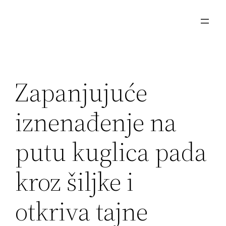
Aller
au
contenu
Zapanjujuće
iznenađenje na
putu kuglica pada
kroz šiljke i
otkriva tajne