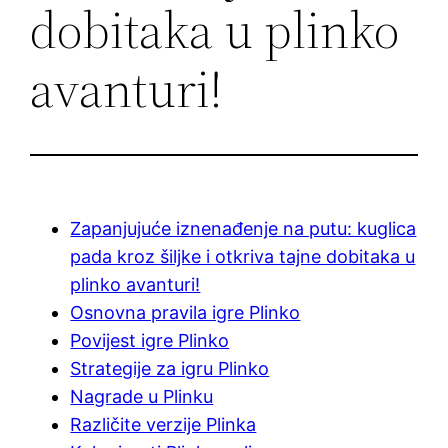
dobitaka u plinko
avanturi!
Zapanjujuće iznenađenje na putu: kuglica
pada kroz šiljke i otkriva tajne dobitaka u
plinko avanturi!
Osnovna pravila igre Plinko
Povijest igre Plinko
Strategije za igru Plinko
Nagrade u Plinku
Različite verzije Plinka