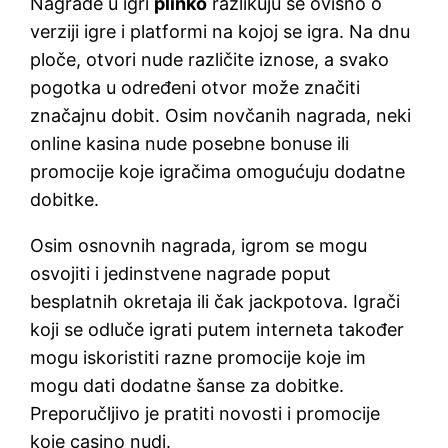
Nagrade u igri
plinko
razlikuju se ovisno o
verziji igre i platformi na kojoj se igra. Na dnu
ploče, otvori nude različite iznose, a svako
pogotka u određeni otvor može značiti
značajnu dobit. Osim novčanih nagrada, neki
online kasina nude posebne bonuse ili
promocije koje igračima omogućuju dodatne
dobitke.
Osim osnovnih nagrada, igrom se mogu
osvojiti i jedinstvene nagrade poput
besplatnih okretaja ili čak jackpotova. Igrači
koji se odluče igrati putem interneta također
mogu iskoristiti razne promocije koje im
mogu dati dodatne šanse za dobitke.
Preporučljivo je pratiti novosti i promocije
koje casino nudi.