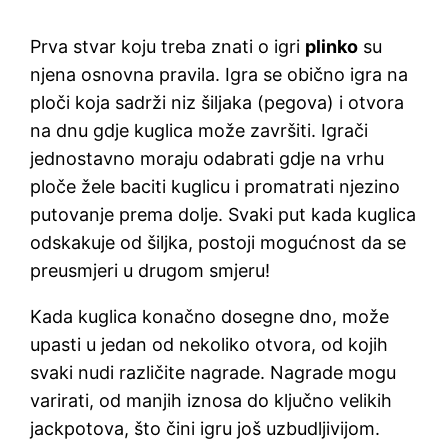
Prva stvar koju treba znati o igri
plinko
su
njena osnovna pravila. Igra se obično igra na
ploči koja sadrži niz šiljaka (pegova) i otvora
na dnu gdje kuglica može završiti. Igrači
jednostavno moraju odabrati gdje na vrhu
ploče žele baciti kuglicu i promatrati njezino
putovanje prema dolje. Svaki put kada kuglica
odskakuje od šiljka, postoji mogućnost da se
preusmjeri u drugom smjeru!
Kada kuglica konačno dosegne dno, može
upasti u jedan od nekoliko otvora, od kojih
svaki nudi različite nagrade. Nagrade mogu
varirati, od manjih iznosa do ključno velikih
jackpotova, što čini igru još uzbudljivijom.