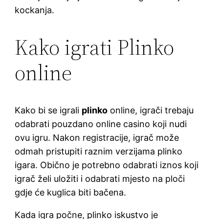
kockanja.
Kako igrati Plinko
online
Kako bi se igrali
plinko
online, igrači trebaju
odabrati pouzdano online casino koji nudi
ovu igru. Nakon registracije, igrač može
odmah pristupiti raznim verzijama plinko
igara. Obično je potrebno odabrati iznos koji
igrač želi uložiti i odabrati mjesto na ploči
gdje će kuglica biti bačena.
Kada igra počne, plinko iskustvo je