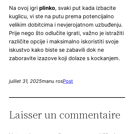
Na ovoj igri
plinko
, svaki put kada izbacite
kuglicu, vi ste na putu prema potencijalno
velikim dobitcima i nevjerojatnom uzbuđenju.
Prije nego što odlučite igrati, važno je istražiti
različite opcije i maksimalno iskoristiti svoje
iskustvo kako biste se zabavili dok ne
zaboravite izazove koji dolaze s kockanjem.
juillet 31, 2025
manu ros
Post
Laisser un commentaire