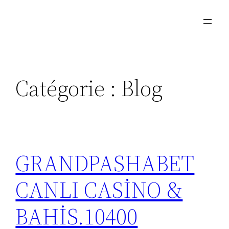
Aller
au
contenu
Catégorie :
Blog
GRANDPASHABET
CANLI CASİNO &
BAHİS.10400