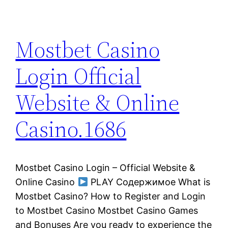
Mostbet Casino
Login Official
Website & Online
Casino.1686
Mostbet Casino Login – Official Website &
Online Casino
PLAY Содержимое What is
Mostbet Casino? How to Register and Login
to Mostbet Casino Mostbet Casino Games
and Bonuses Are you ready to experience the