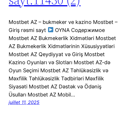
Mostbet AZ – bukmeker ve kazino Mostbet –
Giriş rəsmi sayt
OYNA Содержимое
Mostbet AZ Bukmekerlik Xidmətləri Mostbet
AZ Bukmekerlik Xidmətlərinin Xüsusiyyətləri
Mostbet AZ Qeydiyyat və Giriş Mostbet
Kazino Oyunları və Slotları Mostbet AZ-də
Oyun Seçimi Mostbet AZ Təhlükəsizlik və
Məxfilik Təhlükəsizlik Tədbirləri Məxfilik
Siyasəti Mostbet AZ Dəstək və Ödəniş
Üsulları Mostbet AZ Mobil…
juillet 11, 2025