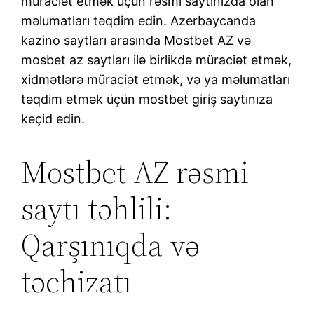
müraciət etmək üçün rəsmi saytınızda olan
məlumatları təqdim edin. Azerbaycanda
kazino saytları arasında Mostbet AZ və
mosbet az saytları ilə birlikdə müraciət etmək,
xidmətlərə müraciət etmək, və ya məlumatları
təqdim etmək üçün mostbet giriş saytınıza
keçid edin.
Mostbet AZ rəsmi
saytı təhlili:
Qarşınıqda və
təchizatı