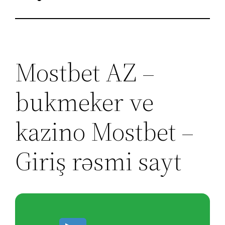
Mostbet AZ –
bukmeker ve
kazino Mostbet –
Giriş rəsmi sayt