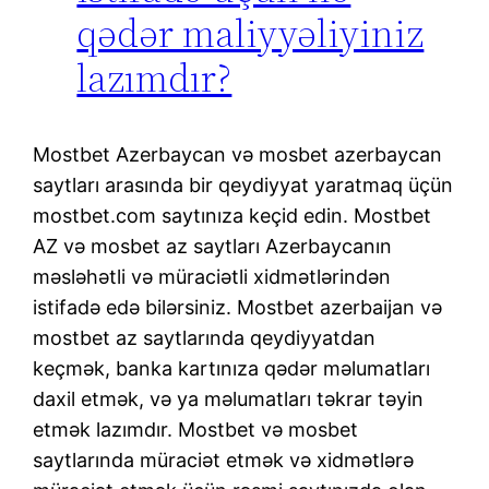
qədər maliyyəliyiniz
lazımdır?
Mostbet Azerbaycan və mosbet azerbaycan
saytları arasında bir qeydiyyat yaratmaq üçün
mostbet.com saytınıza keçid edin. Mostbet
AZ və mosbet az saytları Azerbaycanın
məsləhətli və müraciətli xidmətlərindən
istifadə edə bilərsiniz. Mostbet azerbaijan və
mostbet az saytlarında qeydiyyatdan
keçmək, banka kartınıza qədər məlumatları
daxil etmək, və ya məlumatları təkrar təyin
etmək lazımdır. Mostbet və mosbet
saytlarında müraciət etmək və xidmətlərə