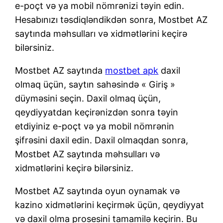
e-poçt və ya mobil nömrənizi təyin edin.
Hesabınızı təsdiqləndikdən sonra, Mostbet AZ
saytında məhsulları və xidmətlərini keçirə
bilərsiniz.
Mostbet AZ saytında
mostbet apk
daxil
olmaq üçün, saytın sahəsində « Giriş »
düyməsini seçin. Daxil olmaq üçün,
qeydiyyatdan keçirənizdən sonra təyin
etdiyiniz e-poçt və ya mobil nömrənin
şifrəsini daxil edin. Daxil olmaqdan sonra,
Mostbet AZ saytında məhsulları və
xidmətlərini keçirə bilərsiniz.
Mostbet AZ saytında oyun oynamak və
kazino xidmətlərini keçirmək üçün, qeydiyyat
və daxil olma prosesini tamamilə keçirin. Bu