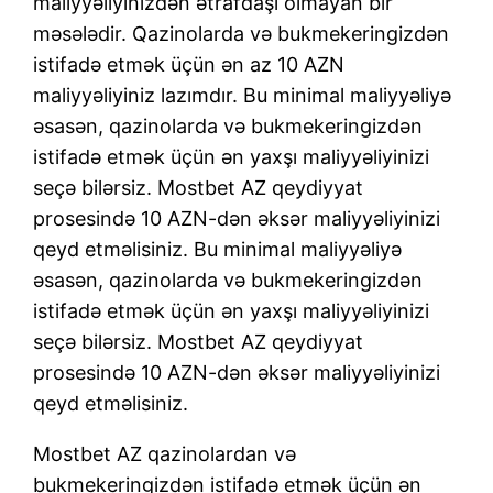
maliyyəliyinizdən ətrafdaşı olmayan bir
məsələdir. Qazinolarda və bukmekeringizdən
istifadə etmək üçün ən az 10 AZN
maliyyəliyiniz lazımdır. Bu minimal maliyyəliyə
əsasən, qazinolarda və bukmekeringizdən
istifadə etmək üçün ən yaxşı maliyyəliyinizi
seçə bilərsiz. Mostbet AZ qeydiyyat
prosesində 10 AZN-dən əksər maliyyəliyinizi
qeyd etməlisiniz. Bu minimal maliyyəliyə
əsasən, qazinolarda və bukmekeringizdən
istifadə etmək üçün ən yaxşı maliyyəliyinizi
seçə bilərsiz. Mostbet AZ qeydiyyat
prosesində 10 AZN-dən əksər maliyyəliyinizi
qeyd etməlisiniz.
Mostbet AZ qazinolardan və
bukmekeringizdən istifadə etmək üçün ən