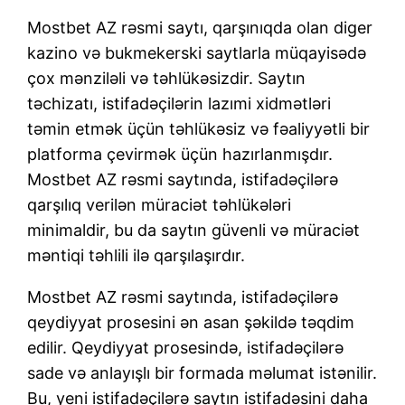
Mostbet AZ rəsmi saytı, qarşınıqda olan diger
kazino və bukmekerski saytlarla müqayisədə
çox mənziləli və təhlükəsizdir. Saytın
təchizatı, istifadəçilərin lazımi xidmətləri
təmin etmək üçün təhlükəsiz və fəaliyyətli bir
platforma çevirmək üçün hazırlanmışdır.
Mostbet AZ rəsmi saytında, istifadəçilərə
qarşılıq verilən müraciət təhlükələri
minimaldir, bu da saytın güvenli və müraciət
məntiqi təhlili ilə qarşılaşırdır.
Mostbet AZ rəsmi saytında, istifadəçilərə
qeydiyyat prosesini ən asan şəkildə təqdim
edilir. Qeydiyyat prosesində, istifadəçilərə
sade və anlayışlı bir formada məlumat istənilir.
Bu, yeni istifadəçilərə saytın istifadəsini daha