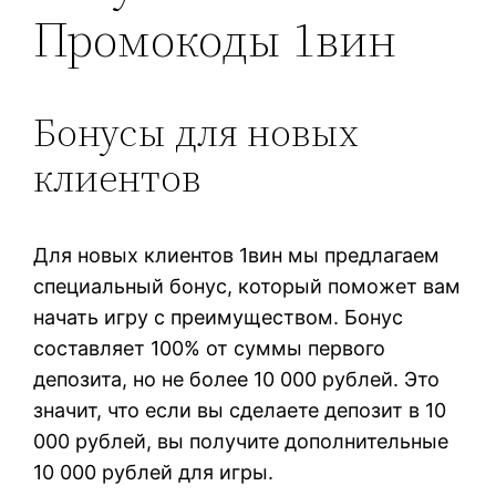
Промокоды 1вин
Бонусы для новых
клиентов
Для новых клиентов 1вин мы предлагаем
специальный бонус, который поможет вам
начать игру с преимуществом. Бонус
составляет 100% от суммы первого
депозита, но не более 10 000 рублей. Это
значит, что если вы сделаете депозит в 10
000 рублей, вы получите дополнительные
10 000 рублей для игры.