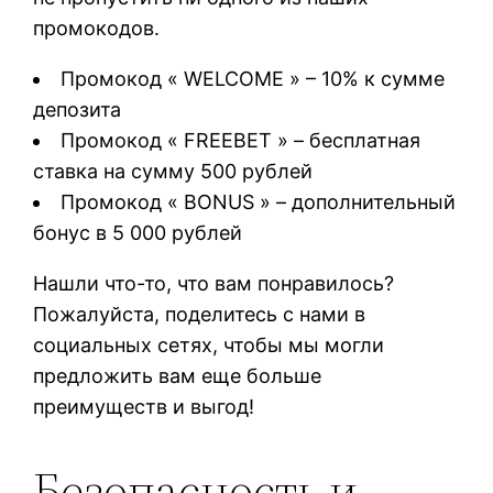
промокодов.
Промокод « WELCOME » – 10% к сумме
депозита
Промокод « FREEBET » – бесплатная
ставка на сумму 500 рублей
Промокод « BONUS » – дополнительный
бонус в 5 000 рублей
Нашли что-то, что вам понравилось?
Пожалуйста, поделитесь с нами в
социальных сетях, чтобы мы могли
предложить вам еще больше
преимуществ и выгод!
Безопасность и