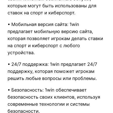
которые могут быть использованы для
ставок на спорт и киберспорт.
• Мобильная версия сайта: 1win
предлагает мобильную версию сайта,
которая позволяет игрокам делать ставки
на спорт и киберспорт с любого
устройства.
• 24/7 поддержка: 1win предлагает 24/7
поддержку, которая поможет игрокам
решить любые вопросы или проблемы.
• Безопасность: 1win обеспечивает
безопасность своих клиентов, используя
современные технологии и системы
безопасности.