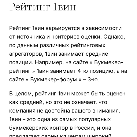
Рейтинг 1вин
Рейтинг 1вин варьируется в зависимости
от источника и критериев оценки. Однако,
по данным различных рейтинговых
агрегаторов, 1вин занимает средние
позиции. Например, на сайте « Букмекер-
рейтинг » 1вин занимает 4-ю позицию, а на
сайте « Букмекер-форум » – 3-ю.
В целом, рейтинг 1вин может быть оценен
как средний, но это не означает, что
компания не достойна вашего внимания.
1вин – это одна из самых популярных
букмекерских контор в России, и она
предлагает своим клиентам широкий