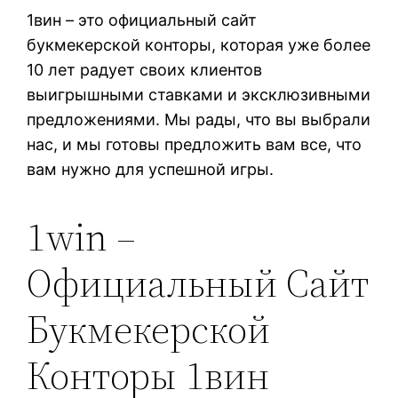
1вин – это официальный сайт
букмекерской конторы, которая уже более
10 лет радует своих клиентов
выигрышными ставками и эксклюзивными
предложениями. Мы рады, что вы выбрали
нас, и мы готовы предложить вам все, что
вам нужно для успешной игры.
1win –
Официальный Сайт
Букмекерской
Конторы 1вин