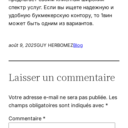
спектр услуг. Если вы ищете надежную и
удобную букмекерскую контору, то 1вин
может быть одним из вариантов.
août 9, 2025
GUY HERBOMEZ
Blog
Laisser un commentaire
Votre adresse e-mail ne sera pas publiée.
Les
champs obligatoires sont indiqués avec
*
Commentaire
*