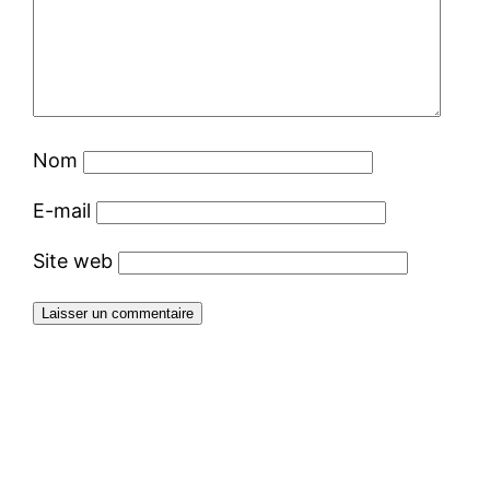
Nom
E-mail
Site web