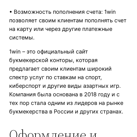
• Возможность пополнения счета: 1win
позволяет своим клиентам пополнять счет
на карту или через другие платежные
системы.
1win – это официальный сайт
букмекерской конторы, которая
предлагает своим клиентам широкий
спектр услуг по ставкам на спорт,
киберспорт и другие виды азартных игр.
Компания была основана в 2018 году и с
тех пор стала одним из лидеров на рынке
букмекерства в России и других странах.
Оформление и