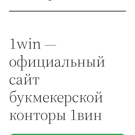
1win —
официальный
сайт
букмекерской
конторы 1вин