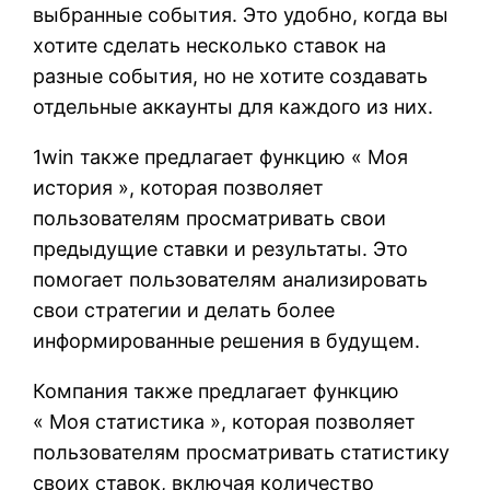
выбранные события. Это удобно, когда вы
хотите сделать несколько ставок на
разные события, но не хотите создавать
отдельные аккаунты для каждого из них.
1win также предлагает функцию « Моя
история », которая позволяет
пользователям просматривать свои
предыдущие ставки и результаты. Это
помогает пользователям анализировать
свои стратегии и делать более
информированные решения в будущем.
Компания также предлагает функцию
« Моя статистика », которая позволяет
пользователям просматривать статистику
своих ставок, включая количество