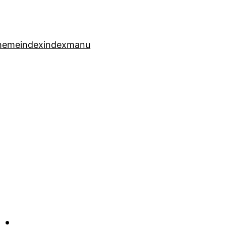
Theme
index
indexmanu