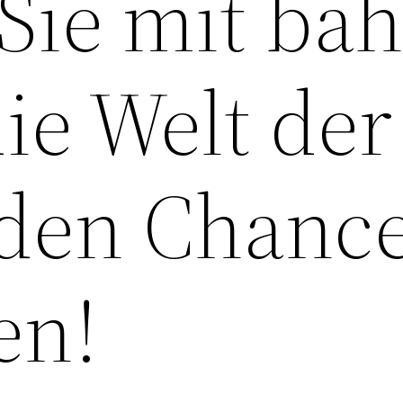
Sie mit bah
die Welt der
nden Chanc
en!