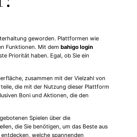
Unterhaltung geworden. Plattformen wie
ven Funktionen. Mit dem
bahigo login
e Priorität haben. Egal, ob Sie ein
berfläche, zusammen mit der Vielzahl von
teile, die mit der Nutzung dieser Plattform
lusiven Boni und Aktionen, die den
gebotenen Spielen über die
len, die Sie benötigen, um das Beste aus
nd entdecken, welche spannenden