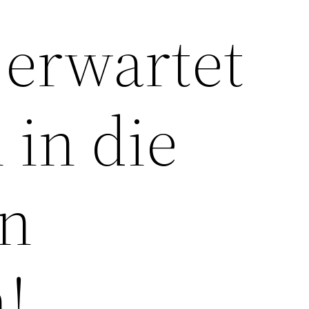
 erwartet
 in die
en
!