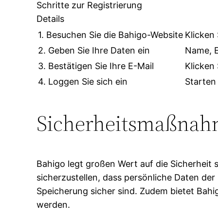
Schritte zur Registrierung
Details
1. Besuchen Sie die Bahigo-Website
Klicken 
2. Geben Sie Ihre Daten ein
Name, E
3. Bestätigen Sie Ihre E-Mail
Klicken 
4. Loggen Sie sich ein
Starten 
Sicherheitsmaßnah
Bahigo legt großen Wert auf die Sicherheit 
sicherzustellen, dass persönliche Daten de
Speicherung sicher sind. Zudem bietet Bahi
werden.