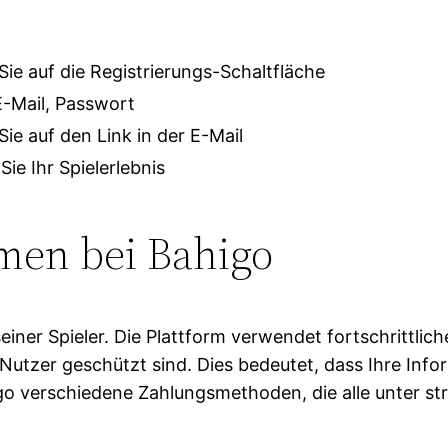
Sie auf die Registrierungs-Schaltfläche
-Mail, Passwort
Sie auf den Link in der E-Mail
Sie Ihr Spielerlebnis
men bei Bahigo
seiner Spieler. Die Plattform verwendet fortschrittli
r Nutzer geschützt sind. Dies bedeutet, dass Ihre I
go verschiedene Zahlungsmethoden, die alle unter st