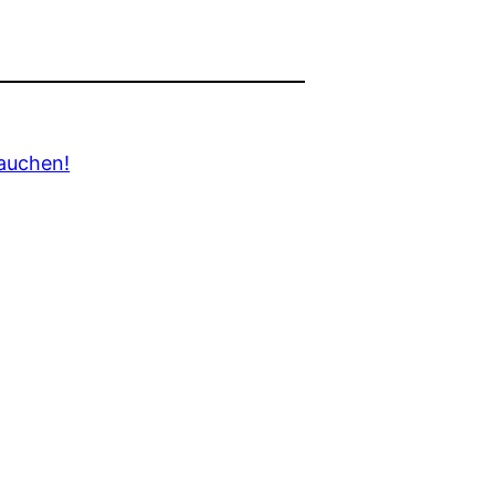
tauchen!