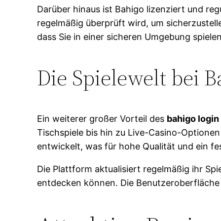
Darüber hinaus ist Bahigo lizenziert und regu
regelmäßig überprüft wird, um sicherzustellen
dass Sie in einer sicheren Umgebung spielen
Die Spielewelt bei 
Ein weiterer großer Vorteil des
bahigo login
Tischspiele bis hin zu Live-Casino-Optione
entwickelt, was für hohe Qualität und ein fe
Die Plattform aktualisiert regelmäßig ihr 
entdecken können. Die Benutzeroberfläche ist