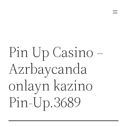
Aller
au
contenu
Pin Up Casino –
Azrbaycanda
onlayn kazino
Pin-Up.3689