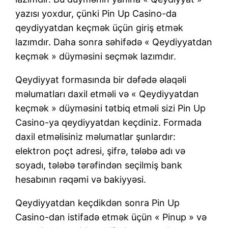
yazısı yoxdur, çünki Pin Up Casino-da
qeydiyyatdan keçmək üçün giriş etmək
lazımdır. Daha sonra səhifədə « Qeydiyyatdan
keçmək » düyməsini seçmək lazımdır.
Qeydiyyat formasında bir dəfədə əlaqəli
məlumatları daxil etməli və « Qeydiyyatdan
keçmək » düyməsini tətbiq etməli sizi Pin Up
Casino-ya qeydiyyatdan keçdiniz. Formada
daxil etməlisiniz məlumatlar şunlardır:
elektron poçt adresi, şifrə, tələbə adı və
soyadı, tələbə tərəfindən seçilmiş bank
hesabının rəqəmi və bakiyyəsi.
Qeydiyyatdan keçdikdən sonra Pin Up
Casino-dan istifadə etmək üçün « Pinup » və