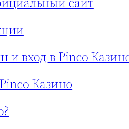
Официальный сайт
кции
н и вход в Pinco Казин
 Pinco Казино
о?