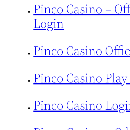
Pinco Casino – Of
Login
Pinco Casino Offic
Pinco Casino Play
Pinco Casino Logi