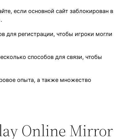
айте, если основной сайт заблокирован в
.
ов для регистрации, чтобы игроки могли
несколько способов для связи, чтобы
гровое опыта, а также множество
Play Online Mirror