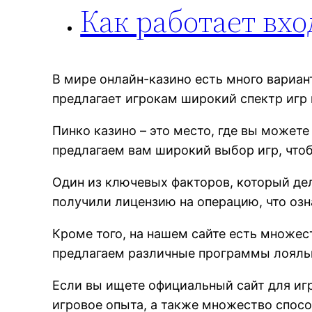
Как работает вхо
В мире онлайн-казино есть много вариант
предлагает игрокам широкий спектр игр 
Пинко казино – это место, где вы может
предлагаем вам широкий выбор игр, чтобы
Один из ключевых факторов, который дел
получили лицензию на операцию, что озн
Кроме того, на нашем сайте есть множе
предлагаем различные программы лояльн
Если вы ищете официальный сайт для игр
игровое опыта, а также множество спос