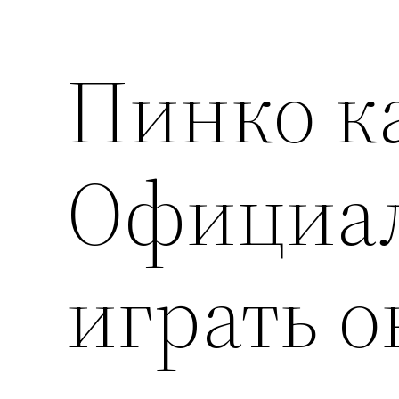
Пинко к
Официал
играть о