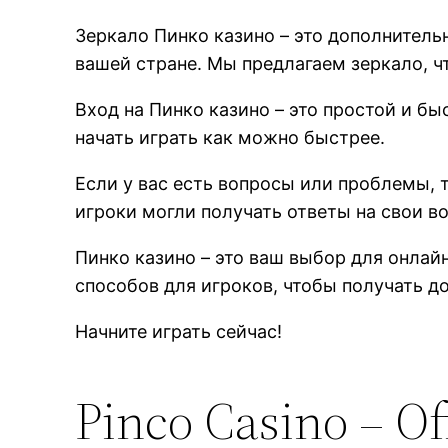
Зеркало Пинко казино – это дополнитель
вашей стране. Мы предлагаем зеркало, ч
Вход на Пинко казино – это простой и б
начать играть как можно быстрее.
Если у вас есть вопросы или проблемы, 
игроки могли получать ответы на свои в
Пинко казино – это ваш выбор для онлай
способов для игроков, чтобы получать 
Начните играть сейчас!
Pinco Casino – Of