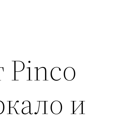
 Pinco
ркало и