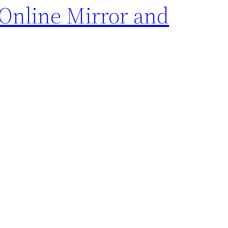
 Online Mirror and