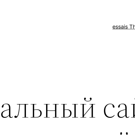
essais 
альный са