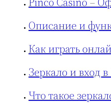
Pinco Casino – 
Описание и фун
Как играть онлай
Зеркало и вход в
Что такое зеркал