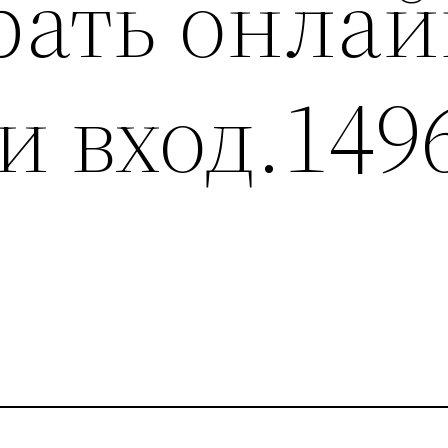
рать онла
и вход.149