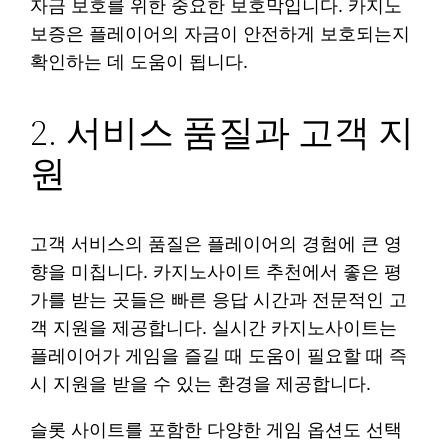
자금 보호를 위한 중요한 보호막입니다. 카지노
보증은 플레이어의 자금이 안전하게 보호되는지
확인하는 데 도움이 됩니다.
2. 서비스 품질과 고객 지
원
고객 서비스의 품질은 플레이어의 경험에 큰 영
향을 미칩니다. 카지노사이트 추천에서 좋은 평
가를 받는 곳들은 빠른 응답 시간과 전문적인 고
객 지원을 제공합니다. 실시간 카지노사이트는
플레이어가 게임을 즐길 때 도움이 필요할 때 즉
시 지원을 받을 수 있는 환경을 제공합니다.
슬롯 사이트를 포함한 다양한 게임 옵션도 선택