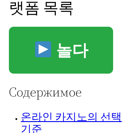
랫폼 목록
놀다
Содержимое
온라인 카지노의 선택
기준