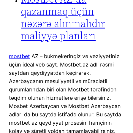
qazanmaq üçün
nəzərə alınmalıdır
maliyyə planları
mostbet
AZ – bukmekeringiz və vəziyyətiniz
üçün ideal veb sayt. Mostbet.az adlı rəsmi
saytdan qeydiyyatdan keçirərək,
Azerbaycanın məsuliyyətli və müraciətli
qurumlarından biri olan Mostbet tərəfindən
təqdim olunan hizmetlərə erişə bilərsiniz.
Mosbet Azerbaycan və Mostbet Azerbaycan
adları da bu saytda istifadə olunur. Bu saytda
mostbet az qeydiyyat prosesini həmçinin
kolay və sürətli yoldan tamamlayabilirsiniz.