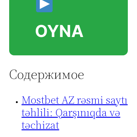
OYNA
Содержимое
Mostbet AZ rəsmi saytı
təhlili: Qarşınıqda və
təchizat