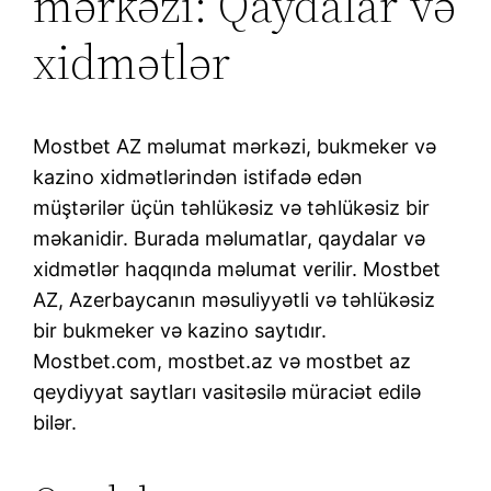
mərkəzi: Qaydalar və
xidmətlər
Mostbet AZ məlumat mərkəzi, bukmeker və
kazino xidmətlərindən istifadə edən
müştərilər üçün təhlükəsiz və təhlükəsiz bir
məkanidir. Burada məlumatlar, qaydalar və
xidmətlər haqqında məlumat verilir. Mostbet
AZ, Azerbaycanın məsuliyyətli və təhlükəsiz
bir bukmeker və kazino saytıdır.
Mostbet.com, mostbet.az və mostbet az
qeydiyyat saytları vasitəsilə müraciət edilə
bilər.