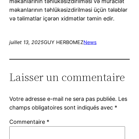
məkanlarının təhlükəsizdirilməsi və müraciət
məkanlarının təhlükəsizdirilməsi üçün tələblər
və təlimatlar içərən xidmətlər təmin edir.
juillet 13, 2025
GUY HERBOMEZ
News
Laisser un commentaire
Votre adresse e-mail ne sera pas publiée.
Les
champs obligatoires sont indiqués avec
*
Commentaire
*