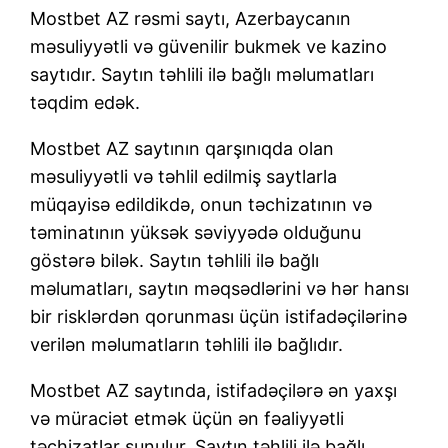
Mostbet AZ rəsmi saytı, Azerbaycanın
məsuliyyətli və güvenilir bukmek ve kazino
saytıdır. Saytın təhlili ilə bağlı məlumatları
təqdim edək.
Mostbet AZ saytının qarşınıqda olan
məsuliyyətli və təhlil edilmiş saytlarla
müqayisə edildikdə, onun təchizatının və
təminatının yüksək səviyyədə olduğunu
göstərə bilək. Saytın təhlili ilə bağlı
məlumatları, saytın məqsədlərini və hər hansı
bir risklərdən qorunması üçün istifadəçilərinə
verilən məlumatların təhlili ilə bağlıdır.
Mostbet AZ saytında, istifadəçilərə ən yaxşı
və müraciət etmək üçün ən fəaliyyətli
təchizatlar sunulur. Saytın təhlili ilə bağlı