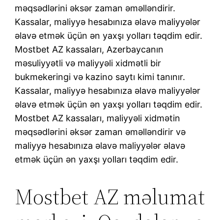
məqsədlərini əksər zaman əməlləndirir.
Kassalar, maliyyə hesabınıza əlavə maliyyələr
əlavə etmək üçün ən yaxşı yolları təqdim edir.
Mostbet AZ kassaları, Azerbaycanın
məsuliyyətli və maliyyəli xidmətli bir
bukmekeringi və kazino saytı kimi tanınır.
Kassalar, maliyyə hesabınıza əlavə maliyyələr
əlavə etmək üçün ən yaxşı yolları təqdim edir.
Mostbet AZ kassaları, maliyyəli xidmətin
məqsədlərini əksər zaman əməlləndirir və
maliyyə hesabınıza əlavə maliyyələr əlavə
etmək üçün ən yaxşı yolları təqdim edir.
Mostbet AZ məlumat