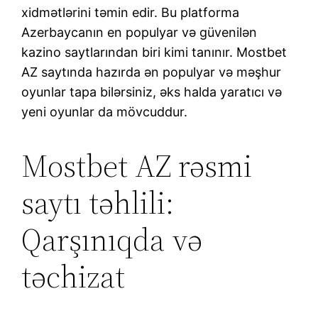
xidmətlərini təmin edir. Bu platforma
Azerbaycanın en populyar və güvenilən
kazino saytlarından biri kimi tanınır. Mostbet
AZ saytında hazırda ən populyar və məşhur
oyunlar tapa bilərsiniz, əks halda yaratıcı və
yeni oyunlar da mövcuddur.
Mostbet AZ rəsmi
saytı təhlili:
Qarşınıqda və
təchizat