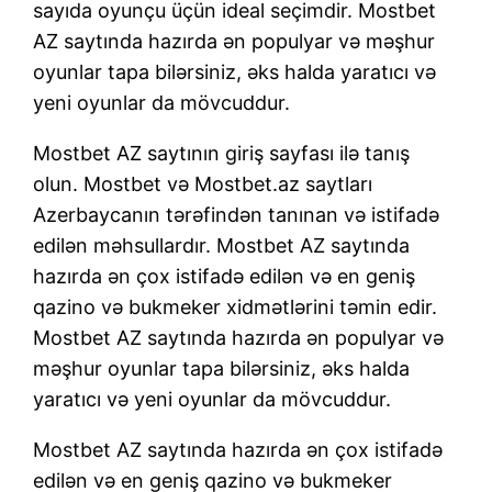
sayıda oyunçu üçün ideal seçimdir. Mostbet
AZ saytında hazırda ən populyar və məşhur
oyunlar tapa bilərsiniz, əks halda yaratıcı və
yeni oyunlar da mövcuddur.
Mostbet AZ saytının giriş sayfası ilə tanış
olun. Mostbet və Mostbet.az saytları
Azerbaycanın tərəfindən tanınan və istifadə
edilən məhsullardır. Mostbet AZ saytında
hazırda ən çox istifadə edilən və en geniş
qazino və bukmeker xidmətlərini təmin edir.
Mostbet AZ saytında hazırda ən populyar və
məşhur oyunlar tapa bilərsiniz, əks halda
yaratıcı və yeni oyunlar da mövcuddur.
Mostbet AZ saytında hazırda ən çox istifadə
edilən və en geniş qazino və bukmeker