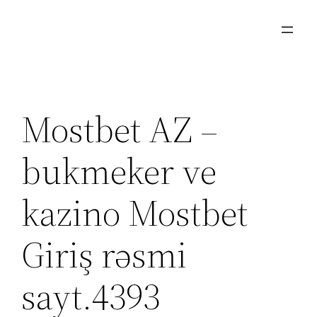
Aller
au
contenu
Mostbet AZ –
bukmeker ve
kazino Mostbet
Giriş rəsmi
sayt.4393