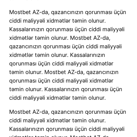
Mostbet AZ-da, qazancınızın qorunması üçün
ciddi maliyyəli xidmətlər təmin olunur.
Kassalarınızın qorunması üçün ciddi maliyyəli
xidmətlər təmin olunur. Mostbet AZ-da,
qazancınızın qorunması üçün ciddi maliyyəli
xidmətlər təmin olunur. Kassalarınızın
qorunması üçün ciddi maliyyəli xidmətlər
təmin olunur. Mostbet AZ-da, qazancınızın
qorunması üçün ciddi maliyyəli xidmətlər
təmin olunur. Kassalarınızın qorunması üçün
ciddi maliyyəli xidmətlər təmin olunur.
Mostbet AZ-da, qazancınızın qorunması üçün
ciddi maliyyəli xidmətlər təmin olunur.
Kassalarınızın qorunması üçün ciddi maliyyəli