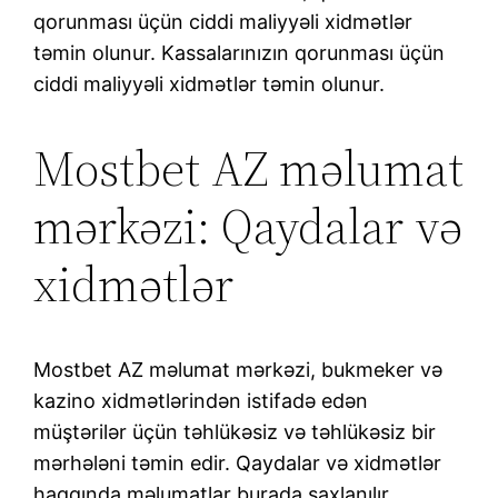
qorunması üçün ciddi maliyyəli xidmətlər
təmin olunur. Kassalarınızın qorunması üçün
ciddi maliyyəli xidmətlər təmin olunur.
Mostbet AZ məlumat
mərkəzi: Qaydalar və
xidmətlər
Mostbet AZ məlumat mərkəzi, bukmeker və
kazino xidmətlərindən istifadə edən
müştərilər üçün təhlükəsiz və təhlükəsiz bir
mərhələni təmin edir. Qaydalar və xidmətlər
haqqında məlumatlar burada saxlanılır.