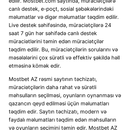
edilir. Mostbet.com saytında, müraciətçilərə
canlı destek, e-poçt, sosial şəbəkələrindəki
məlumatlar və digər məlumatlar təqdim edilir.
Live destek səhifəsində, müraciətçilərə 24
saat 7 gün hər səhifədə canlı destek
müraciətlərini təmin edən müraciətçilər
təqdim edilir. Bu, müraciətçilərin sorularını və
məsələlərini çox sürətli və effektiv şəkildə həll
etməsinə kömək edir.
Mostbet AZ rəsmi saytının təchizatı,
müraciətçilərin daha rahat və sürətli
məhsulların seçilməsi, oyunların oynanması və
qazancın qeyd edilməsi üçün məlumatları
təqdim edir. Saytın təchizatı, modern və
faydalı məlumatları təqdim edən məhsulların
və oyunların seçimini təmin edir. Mostbet AZ