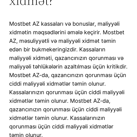
xidmət?
Mostbet AZ kassaları və bonuslar, maliyyəli
xidmətin məqsədlərini əmələ keçirir. Mostbet
AZ, məsuliyyətli və maliyyəli xidmət təmin
edən bir bukmekeringizdir. Kassaların
maliyyəli xidməti, qazancınızın qorunması və
maliyyəli təhlükələrin azaltılması üçün kritikdir.
Mostbet AZ-da, qazancınızın qorunması üçün
ciddi maliyyəli xidmətlər təmin olunur.
Kassalarınızın qorunması üçün ciddi maliyyəli
xidmətlər təmin olunur. Mostbet AZ-da,
qazancınızın qorunması üçün ciddi maliyyəli
xidmətlər təmin olunur. Kassalarınızın
qorunması üçün ciddi maliyyəli xidmətlər
təmin olunur.