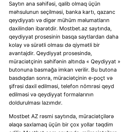
Saytın ana səhifəsi, qalib olmaq üçün
məhsulunun seçilməsi, banka kartı, qazanc
qeydiyyatı və digər mühüm məlumatların
daxilindən ibarətdir. Mostbet.az saytında,
qeydiyyat prosesinin basqa saytlardan daha
kolay və sürətli olması də qiymətli bir
avantajdir. Qeydiyyat prosesində,
müraciətçinin səhifənin altında « Qeydiyyat »
butonuna basmağa imkan verilir. Bu butona
basdıqdan sonra, müraciətçinin e-poçt və
şifrəsi daxil edilməsi, telefon nömrəsi qeyd
edilməsi və qeydiyyat formalarının
doldurulması lazımdır.
Mostbet AZ rəsmi saytında, müraciətçilərə
əlaqə saxlamaq üçün bir çox yollar təqdim