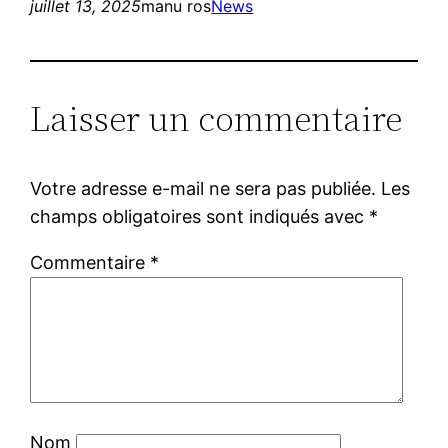
juillet 13, 2025
manu ros
News
Laisser un commentaire
Votre adresse e-mail ne sera pas publiée.
Les
champs obligatoires sont indiqués avec
*
Commentaire
*
Nom