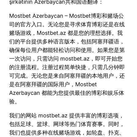
şirkətinin Azerbaycan共和国语翻译：
Mostbet Azerbaycan – Mostbet博彩和赌场公
司的官方入口。无论您是寻求体育博彩还是在线
赌场游戏，Mostbet.az 都是您的理想选择。我
们的平台提供多种语言版本，包括阿塞拜疆语，
确保每位用户都能轻松访问和使用。如果您是第
一次访问，只需访问 mostbet.az，即可开始您
的注册流程。注册过程简单快捷，只需几分钟即
可完成。无论您是来自阿塞拜疆的本地用户，还
是在阿塞拜疆的国际用户，Mostbet
Azerbaycan 都能为您提供最佳的博彩和娱乐体
验。
我们的网站 mostbet.az 提供丰富的博彩选项，
包括足球、篮球、网球等热门体育赛事。同时，
我们也提供多种在线赌场游戏，如轮盘、扑克、