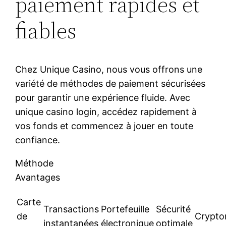
paiement rapides et
fiables
Chez Unique Casino, nous vous offrons une
variété de méthodes de paiement sécurisées
pour garantir une expérience fluide. Avec
unique casino login, accédez rapidement à
vos fonds et commencez à jouer en toute
confiance.
Méthode
Avantages
Carte
Transactions
Portefeuille
Sécurité
de
Crypto
instantanées
électronique
optimale