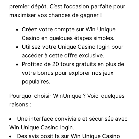
premier dépôt. C’est l’occasion parfaite pour
maximiser vos chances de gagner !
Créez votre compte sur Win Unique
Casino en quelques étapes simples.
Utilisez votre Unique Casino login pour
accéder à cette offre exclusive.
Profitez de 20 tours gratuits en plus de
votre bonus pour explorer nos jeux
populaires.
Pourquoi choisir WinUnique ? Voici quelques
raisons :
Une interface conviviale et sécurisée avec
Win Unique Casino login.
Des avis positifs sur Win Unique Casino