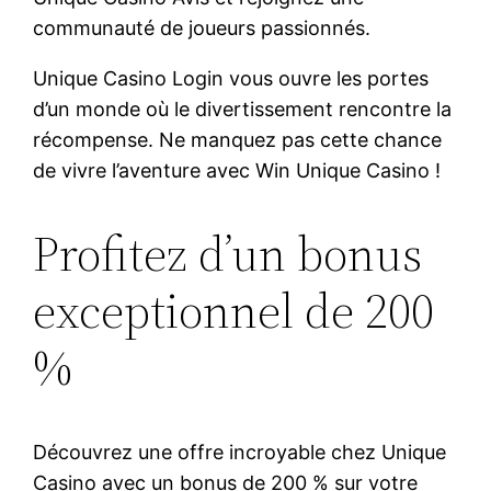
communauté de joueurs passionnés.
Unique Casino Login vous ouvre les portes
d’un monde où le divertissement rencontre la
récompense. Ne manquez pas cette chance
de vivre l’aventure avec Win Unique Casino !
Profitez d’un bonus
exceptionnel de 200
%
Découvrez une offre incroyable chez Unique
Casino avec un bonus de 200 % sur votre