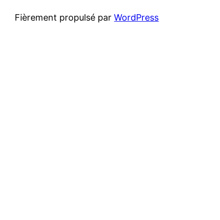
Fièrement propulsé par
WordPress