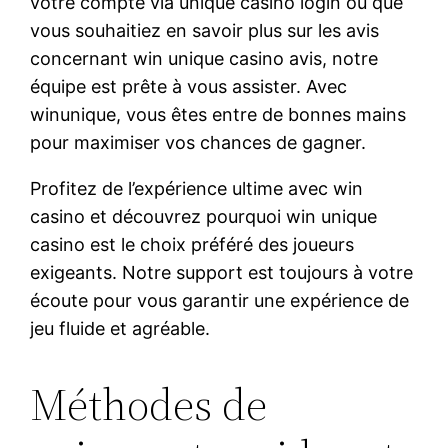
votre compte via unique casino login ou que
vous souhaitiez en savoir plus sur les avis
concernant win unique casino avis, notre
équipe est prête à vous assister. Avec
winunique, vous êtes entre de bonnes mains
pour maximiser vos chances de gagner.
Profitez de l’expérience ultime avec win
casino et découvrez pourquoi win unique
casino est le choix préféré des joueurs
exigeants. Notre support est toujours à votre
écoute pour vous garantir une expérience de
jeu fluide et agréable.
Méthodes de