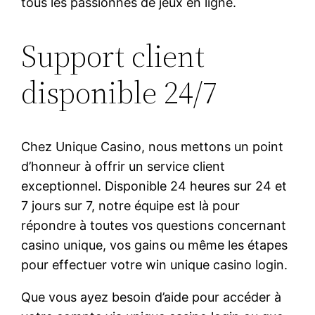
tous les passionnés de jeux en ligne.
Support client
disponible 24/7
Chez Unique Casino, nous mettons un point
d’honneur à offrir un service client
exceptionnel. Disponible 24 heures sur 24 et
7 jours sur 7, notre équipe est là pour
répondre à toutes vos questions concernant
casino unique, vos gains ou même les étapes
pour effectuer votre win unique casino login.
Que vous ayez besoin d’aide pour accéder à