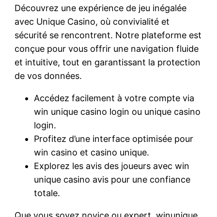
Découvrez une expérience de jeu inégalée
avec Unique Casino, où convivialité et
sécurité se rencontrent. Notre plateforme est
conçue pour vous offrir une navigation fluide
et intuitive, tout en garantissant la protection
de vos données.
Accédez facilement à votre compte via
win unique casino login ou unique casino
login.
Profitez d’une interface optimisée pour
win casino et casino unique.
Explorez les avis des joueurs avec win
unique casino avis pour une confiance
totale.
Que vous soyez novice ou expert, winunique