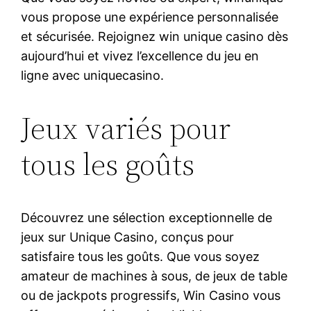
vous propose une expérience personnalisée
et sécurisée. Rejoignez win unique casino dès
aujourd’hui et vivez l’excellence du jeu en
ligne avec uniquecasino.
Jeux variés pour
tous les goûts
Découvrez une sélection exceptionnelle de
jeux sur Unique Casino, conçus pour
satisfaire tous les goûts. Que vous soyez
amateur de machines à sous, de jeux de table
ou de jackpots progressifs, Win Casino vous