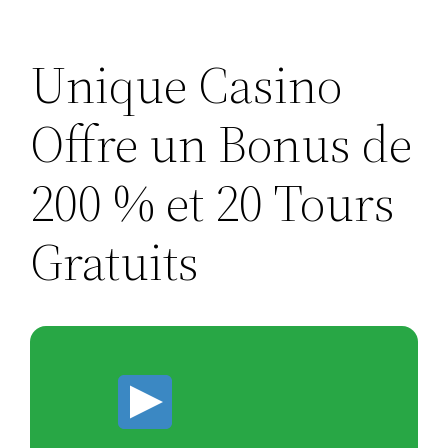
Unique Casino
Offre un Bonus de
200 % et 20 Tours
Gratuits