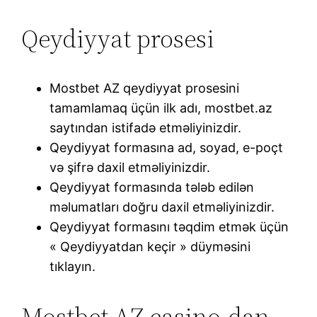
Qeydiyyat prosesi
Mostbet AZ qeydiyyat prosesini
tamamlamaq üçün ilk adı, mostbet.az
saytından istifadə etməliyinizdir.
Qeydiyyat formasına ad, soyad, e-poçt
və şifrə daxil etməliyinizdir.
Qeydiyyat formasında tələb edilən
məlumatları doğru daxil etməliyinizdir.
Qeydiyyat formasını təqdim etmək üçün
« Qeydiyyatdan keçir » düyməsini
tıklayın.
Mostbet AZ casino-dan