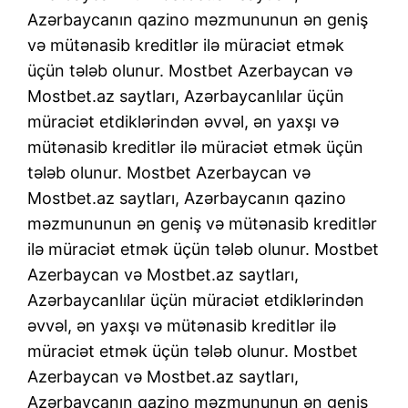
Azərbaycanın qazino məzmununun ən geniş
və mütənasib kreditlər ilə müraciət etmək
üçün tələb olunur. Mostbet Azerbaycan və
Mostbet.az saytları, Azərbaycanlılar üçün
müraciət etdiklərindən əvvəl, ən yaxşı və
mütənasib kreditlər ilə müraciət etmək üçün
tələb olunur. Mostbet Azerbaycan və
Mostbet.az saytları, Azərbaycanın qazino
məzmununun ən geniş və mütənasib kreditlər
ilə müraciət etmək üçün tələb olunur. Mostbet
Azerbaycan və Mostbet.az saytları,
Azərbaycanlılar üçün müraciət etdiklərindən
əvvəl, ən yaxşı və mütənasib kreditlər ilə
müraciət etmək üçün tələb olunur. Mostbet
Azerbaycan və Mostbet.az saytları,
Azərbaycanın qazino məzmununun ən geniş