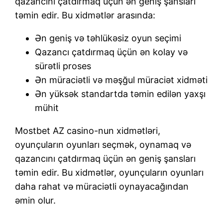
qazancını çatdırmaq üçün ən geniş şansları
təmin edir. Bu xidmətlər arasında:
Ən geniş və təhlükəsiz oyun seçimi
Qazancı çatdırmaq üçün ən kolay və
sürətli proses
Ən müraciətli və məşğul müraciət xidməti
Ən yüksək standartda təmin edilən yaxşı
mühit
Mostbet AZ casino-nun xidmətləri,
oyunçuların oyunları seçmək, oynamaq və
qazancını çatdırmaq üçün ən geniş şansları
təmin edir. Bu xidmətlər, oyunçuların oyunları
daha rahat və müraciətli oynayacağından
əmin olur.