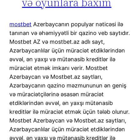
və oyunlara baxım
mostbet
Azerbaycanın populyar nəticəsi ilə
tanınan və əhəmiyyətli bir qazino veb saytıdır.
Mostbet AZ və mostbet.az adlı sayt,
Azərbaycanlılar üçün müraciət etdiklərindən
əvvəl, ən yaxşı və mütənasib kreditlər ilə
müraciət etmək imkanı verir. Mostbet
Azerbaycan və Mostbet.az saytları,
Azərbaycanın qazino məzmununun ən geniş
və müraciətçilərinə əsasən müraciət
etdiklərindən əvvəl, ən yaxşı mütənasib
kreditlər ilə müraciət etmək üçün tələb olunur.
Mostbet Azerbaycan və Mostbet.az saytları,
Azərbaycanlılar üçün müraciət etdiklərindən
əvvəl, ən yaxşı və mütənasib kreditlər ilə