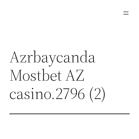
Aller
au
contenu
Azrbaycanda
Mostbet AZ
casino.2796 (2)