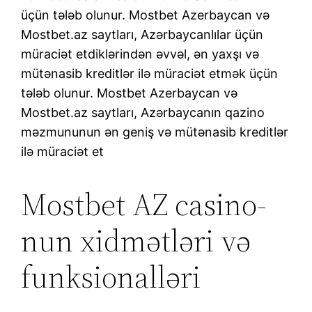
üçün tələb olunur. Mostbet Azerbaycan və
Mostbet.az saytları, Azərbaycanlılar üçün
müraciət etdiklərindən əvvəl, ən yaxşı və
mütənasib kreditlər ilə müraciət etmək üçün
tələb olunur. Mostbet Azerbaycan və
Mostbet.az saytları, Azərbaycanın qazino
məzmununun ən geniş və mütənasib kreditlər
ilə müraciət et
Mostbet AZ casino-
nun xidmətləri və
funksionalləri