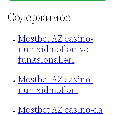
Содержимое
Mostbet AZ casino-
nun xidmətləri və
funksionalləri
Mostbet AZ casino-
nun xidmətləri
Mostbet AZ casino-da