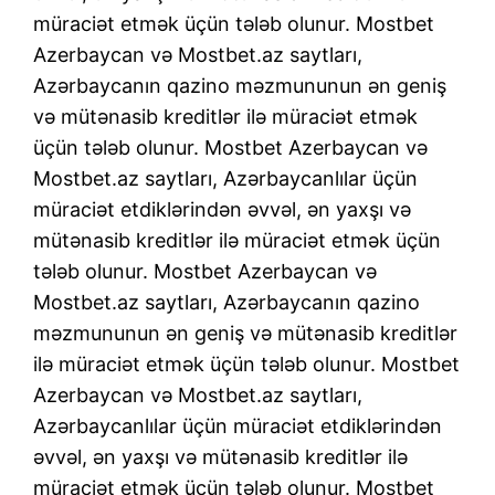
müraciət etmək üçün tələb olunur. Mostbet
Azerbaycan və Mostbet.az saytları,
Azərbaycanın qazino məzmununun ən geniş
və mütənasib kreditlər ilə müraciət etmək
üçün tələb olunur. Mostbet Azerbaycan və
Mostbet.az saytları, Azərbaycanlılar üçün
müraciət etdiklərindən əvvəl, ən yaxşı və
mütənasib kreditlər ilə müraciət etmək üçün
tələb olunur. Mostbet Azerbaycan və
Mostbet.az saytları, Azərbaycanın qazino
məzmununun ən geniş və mütənasib kreditlər
ilə müraciət etmək üçün tələb olunur. Mostbet
Azerbaycan və Mostbet.az saytları,
Azərbaycanlılar üçün müraciət etdiklərindən
əvvəl, ən yaxşı və mütənasib kreditlər ilə
müraciət etmək üçün tələb olunur. Mostbet