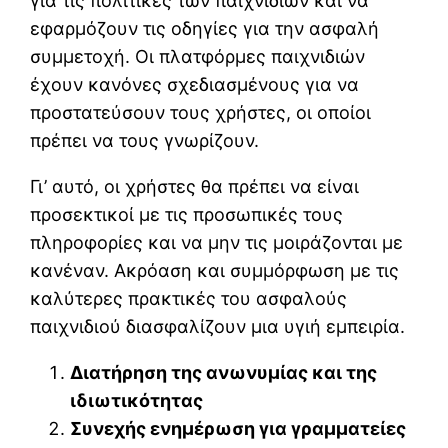
για τις πολιτικές των παιχνιδιών και να
εφαρμόζουν τις οδηγίες για την ασφαλή
συμμετοχή. Οι πλατφόρμες παιχνιδιών
έχουν κανόνες σχεδιασμένους για να
προστατεύσουν τους χρήστες, οι οποίοι
πρέπει να τους γνωρίζουν.
Γι’ αυτό, οι χρήστες θα πρέπει να είναι
προσεκτικοί με τις προσωπικές τους
πληροφορίες και να μην τις μοιράζονται με
κανέναν. Ακρόαση και συμμόρφωση με τις
καλύτερες πρακτικές του ασφαλούς
παιχνιδιού διασφαλίζουν μια υγιή εμπειρία.
Διατήρηση της ανωνυμίας και της
ιδιωτικότητας
Συνεχής ενημέρωση για γραμματείες