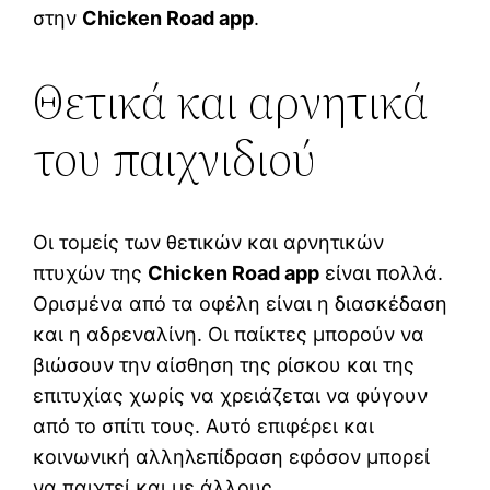
στην
Chicken Road app
.
Θετικά και αρνητικά
του παιχνιδιού
Οι τομείς των θετικών και αρνητικών
πτυχών της
Chicken Road app
είναι πολλά.
Ορισμένα από τα οφέλη είναι η διασκέδαση
και η αδρεναλίνη. Οι παίκτες μπορούν να
βιώσουν την αίσθηση της ρίσκου και της
επιτυχίας χωρίς να χρειάζεται να φύγουν
από το σπίτι τους. Αυτό επιφέρει και
κοινωνική αλληλεπίδραση εφόσον μπορεί
να παιχτεί και με άλλους.