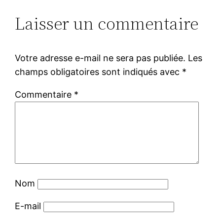
Laisser un commentaire
Votre adresse e-mail ne sera pas publiée.
Les
champs obligatoires sont indiqués avec
*
Commentaire
*
Nom
E-mail