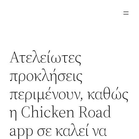
Aller
au
contenu
Ατελείωτες
προκλήσεις
περιμένουν, καθώς
η Chicken Road
app σε καλεί να