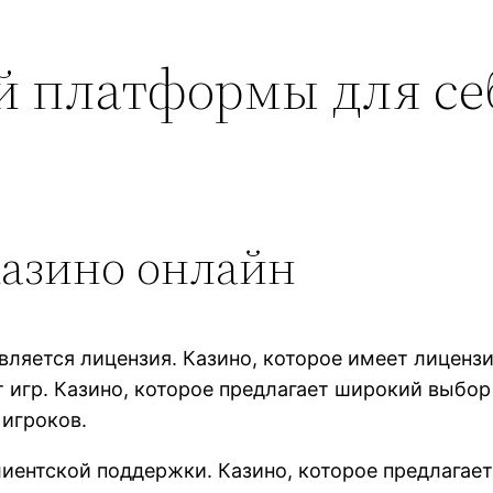
 платформы для себ
казино онлайн
ляется лицензия. Казино, которое имеет лиценз
игр. Казино, которое предлагает широкий выбор 
 игроков.
иентской поддержки. Казино, которое предлагает