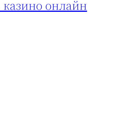
 казино онлайн