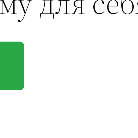
му для себ