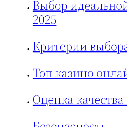
Выбор идеальной
2025
Критерии выбора
Топ казино онла
Оценка качества
Безопасность