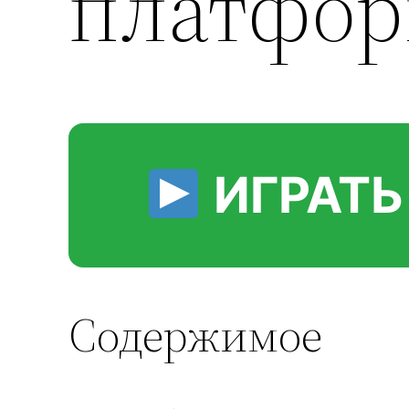
платфор
ИГРАТЬ
Содержимое