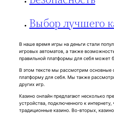
Выбор лучшего к
В наше время игры на деньги стали поп
игровых автоматов, а также возможность
правильной платформы для себя может 
В этом тексте мы рассмотрим основные 
платформу для себя. Мы также рассмотр
других игр.
Казино онлайн предлагают несколько пр
устройства, подключенного к интернету, 
традиционные казино. Во-вторых, казино