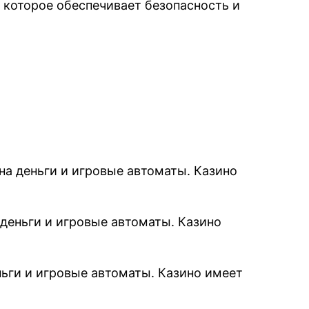
 которое обеспечивает безопасность и
 на деньги и игровые автоматы. Казино
а деньги и игровые автоматы. Казино
еньги и игровые автоматы. Казино имеет