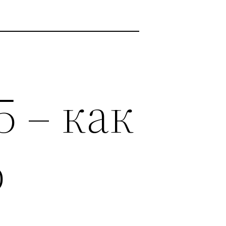
 – как
ю