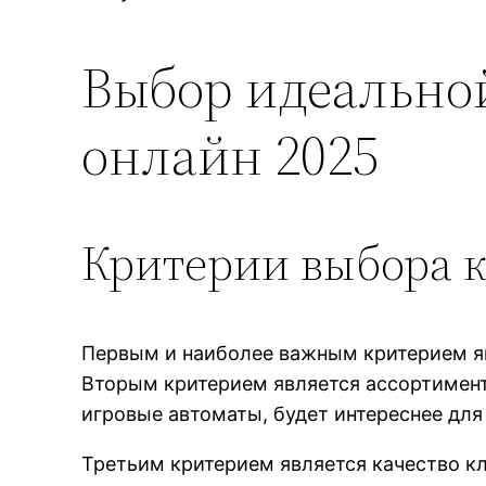
Выбор идеальной
онлайн 2025
Критерии выбора 
Первым и наиболее важным критерием яв
Вторым критерием является ассортимент 
игровые автоматы, будет интереснее для
Третьим критерием является качество кл