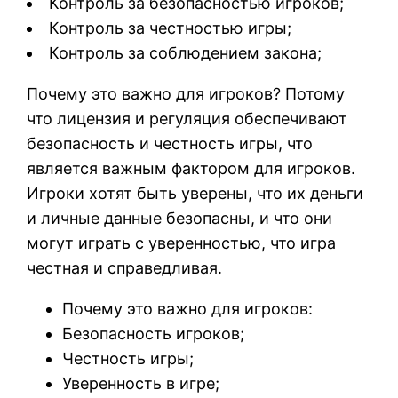
Контроль за безопасностью игроков;
Контроль за честностью игры;
Контроль за соблюдением закона;
Почему это важно для игроков? Потому
что лицензия и регуляция обеспечивают
безопасность и честность игры, что
является важным фактором для игроков.
Игроки хотят быть уверены, что их деньги
и личные данные безопасны, и что они
могут играть с уверенностью, что игра
честная и справедливая.
Почему это важно для игроков:
Безопасность игроков;
Честность игры;
Уверенность в игре;