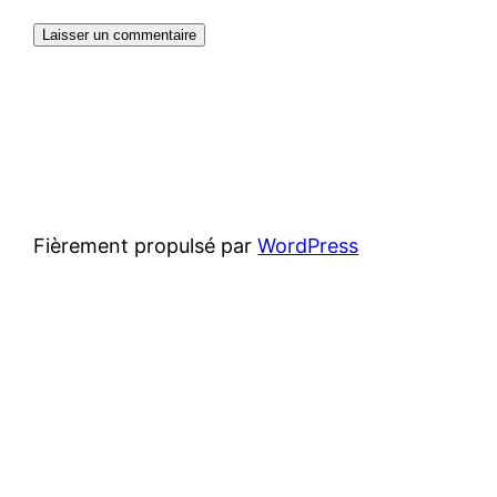
Fièrement propulsé par
WordPress