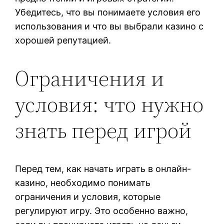
Убедитесь, что вы понимаете условия его
использования и что вы выбрали казино с
хорошей репутацией.
Ограничения и
условия: что нужно
знать перед игрой
Перед тем, как начать играть в онлайн-
казино, необходимо понимать
ограничения и условия, которые
регулируют игру. Это особенно важно,