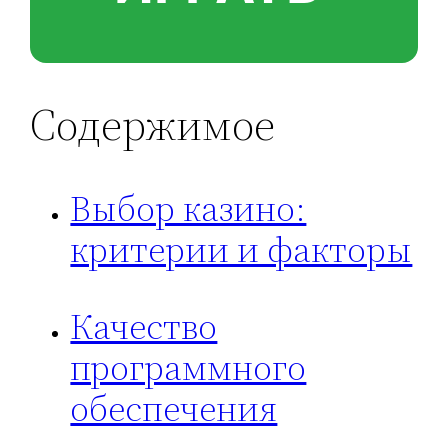
Содержимое
Выбор казино:
критерии и факторы
Качество
программного
обеспечения