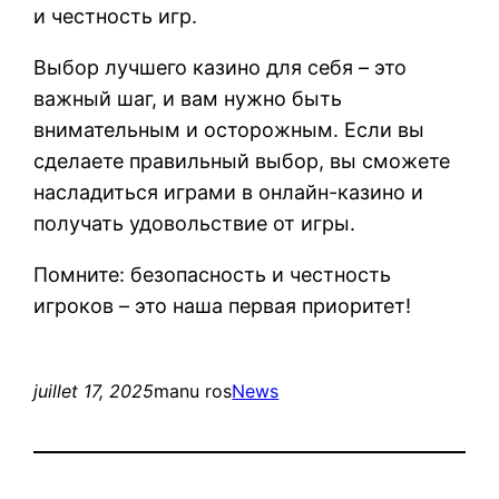
и честность игр.
Выбор лучшего казино для себя – это
важный шаг, и вам нужно быть
внимательным и осторожным. Если вы
сделаете правильный выбор, вы сможете
насладиться играми в онлайн-казино и
получать удовольствие от игры.
Помните: безопасность и честность
игроков – это наша первая приоритет!
juillet 17, 2025
manu ros
News