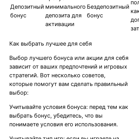
по
Депозитный
минимального
Бездепозитный
ка
бонус
депозита для
бонус
до
активации
за
Как выбрать лучшее для себя
Выбор лучшего бонуса или акции для себя
зависит от ваших предпочтений и игровых
стратегий. Вот несколько советов,
которые помогут вам сделать правильный
выбор:
Учитывайте условия бонуса: перед тем как
выбрать бонус, убедитесь, что вы
понимаете условия его использования.
Учитывайте тип игр: если вы играете на