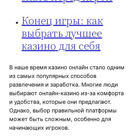
Конец игры: как
выбрать лучшее
казино для себя
В наше время казино онлайн стало одним
из самых популярных способов
развлечения и заработка. Многие люди
выбирают онлайн-казино из-за комфорта
и удобства, которые они предлагают.
Однако, выбор правильной платформы
может быть сложным, особенно для
начинающих игроков.