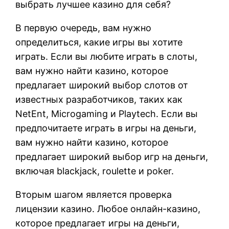
выбрать лучшее казино для себя?
В первую очередь, вам нужно
определиться, какие игры вы хотите
играть. Если вы любите играть в слоты,
вам нужно найти казино, которое
предлагает широкий выбор слотов от
известных разработчиков, таких как
NetEnt, Microgaming и Playtech. Если вы
предпочитаете играть в игры на деньги,
вам нужно найти казино, которое
предлагает широкий выбор игр на деньги,
включая blackjack, roulette и poker.
Вторым шагом является проверка
лицензии казино. Любое онлайн-казино,
которое предлагает игры на деньги,