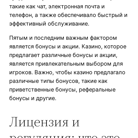
такие как чат, электронная почта и
телефон, а также обеспечивало быстрый и
эффективный обслуживание.
Пятым и последним важным фактором
является бонусы и акции. Казино, которое
предлагает различные бонусы и акции,
является привлекательным выбором для
игроков. Важно, чтобы казино предлагало
различные типы бонусов, такие как
приветственные бонусы, реферальные
бонусы и другие.
Лицензия и
регуляция: что это