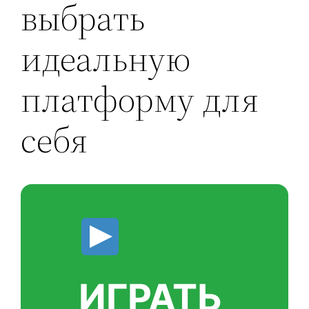
выбрать
идеальную
платформу для
себя
ИГРАТЬ