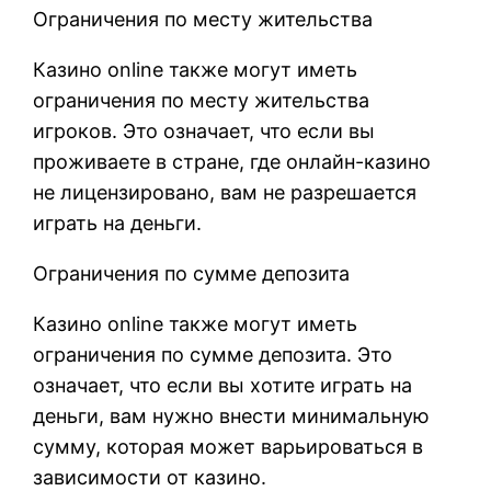
Ограничения по месту жительства
Казино online также могут иметь
ограничения по месту жительства
игроков. Это означает, что если вы
проживаете в стране, где онлайн-казино
не лицензировано, вам не разрешается
играть на деньги.
Ограничения по сумме депозита
Казино online также могут иметь
ограничения по сумме депозита. Это
означает, что если вы хотите играть на
деньги, вам нужно внести минимальную
сумму, которая может варьироваться в
зависимости от казино.