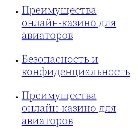
Преимущества
онлайн-казино для
авиаторов
Безопасность и
конфиденциальность
Преимущества
онлайн-казино для
авиаторов