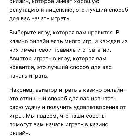
онлайн, которое имеет хорошую
репутацию и лицензию, это лучший способ
для вас начать играть.
Выберите игру, которая вам нравится. В
казино онлайн есть много игр, и каждая из
них имеет свои правила и стратегии.
Авиатор играть в игру, которая вам
нравится, это лучший способ для вас
начать играть.
Наконец, авиатор играть в казино онлайн –
это отличный способ для вас испытать
свою удачу и получить удовлетворение от
игры. Мы надеем, что наши советы
помогут вам начать играть в казино
онлайн.