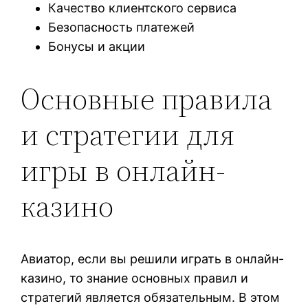
Качество клиентского сервиса
Безопасность платежей
Бонусы и акции
Основные правила
и стратегии для
игры в онлайн-
казино
Авиатор, если вы решили играть в онлайн-
казино, то знание основных правил и
стратегий является обязательным. В этом