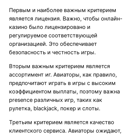
Первым и наиболее важным критерием
является лицензия. Важно, чтобы онлайн-
казино было лицензировано и
регулируемое соответствующей
организацией. Это обеспечивает
безопасность и честность игры.
Вторым важным критерием является
ассортимент иг. Авиаторы, как правило,
предпочитают играть в игры с высоким
коэффициентом выплаты, поэтому важна
presence различных игр, таких как
рулетка, blackjack, покер и слоты.
Третьим критерием является качество
клиентского сервиса. Авиаторы ожидают,