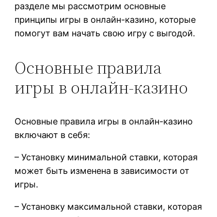
разделе мы рассмотрим основные
принципы игры в онлайн-казино, которые
помогут вам начать свою игру с выгодой.
Основные правила
игры в онлайн-казино
Основные правила игры в онлайн-казино
включают в себя:
– Установку минимальной ставки, которая
может быть изменена в зависимости от
игры.
– Установку максимальной ставки, которая