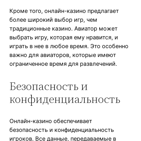
Кроме того, онлайн-казино предлагает
более широкий выбор игр, чем
традиционные казино. Авиатор может
выбрать игру, которая ему нравится, и
играть в нее в любое время. Это особенно
важно для авиаторов, которые имеют
ограниченное время для развлечений.
Безопасность и
конфиденциальность
Онлайн-казино обеспечивает
безопасность и конфиденциальность
игроков. Все данные, передаваемые в