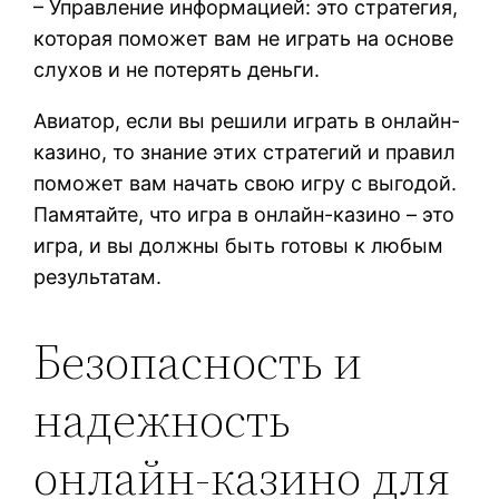
– Управление информацией: это стратегия,
которая поможет вам не играть на основе
слухов и не потерять деньги.
Авиатор, если вы решили играть в онлайн-
казино, то знание этих стратегий и правил
поможет вам начать свою игру с выгодой.
Памятайте, что игра в онлайн-казино – это
игра, и вы должны быть готовы к любым
результатам.
Безопасность и
надежность
онлайн-казино для