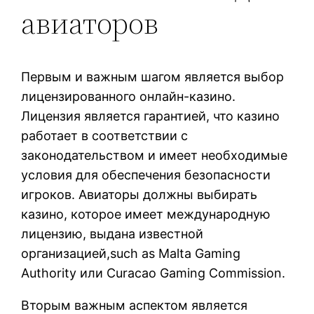
авиаторов
Первым и важным шагом является выбор
лицензированного онлайн-казино.
Лицензия является гарантией, что казино
работает в соответствии с
законодательством и имеет необходимые
условия для обеспечения безопасности
игроков. Авиаторы должны выбирать
казино, которое имеет международную
лицензию, выдана известной
организацией,such as Malta Gaming
Authority или Curacao Gaming Commission.
Вторым важным аспектом является