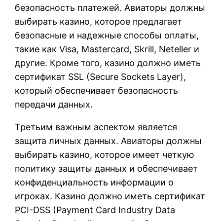
безопасность платежей. Авиаторы должны
выбирать казино, которое предлагает
безопасные и надежные способы оплаты,
такие как Visa, Mastercard, Skrill, Neteller и
другие. Кроме того, казино должно иметь
сертификат SSL (Secure Sockets Layer),
который обеспечивает безопасность
передачи данных.
Третьим важным аспектом является
защита личных данных. Авиаторы должны
выбирать казино, которое имеет четкую
политику защиты данных и обеспечивает
конфиденциальность информации о
игроках. Казино должно иметь сертификат
PCI-DSS (Payment Card Industry Data