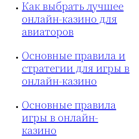
Как выбрать лучшее
онлайн-казино для
авиаторов
Основные правила и
стратегии для игры в
онлайн-казино
Основные правила
игры в онлайн-
казино