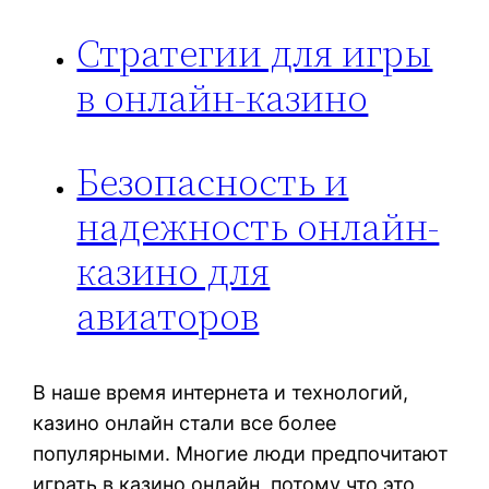
Стратегии для игры
в онлайн-казино
Безопасность и
надежность онлайн-
казино для
авиаторов
В наше время интернета и технологий,
казино онлайн стали все более
популярными. Многие люди предпочитают
играть в казино онлайн, потому что это