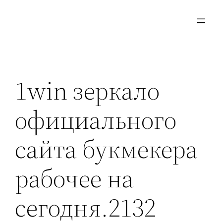
Aller
au
contenu
1win зеркало
официального
сайта букмекера
рабочее на
сегодня.2132