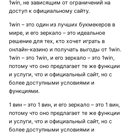
1win, не зависящим от ограничений на
доступ к официальному сайту.
1win – это один из лучших букмекеров в
мире, и его зеркало – это идеальное
решение для тех, кто хочет играть в
онлайн-казино и получать выгоды от 1win.
1win – это 1win, и его зеркало – это 1win,
потому что оно предлагает те же функции
и услуги, что и официальный сайт, но с
более доступными условиями и
функциями.
1 вин – это 1 вин, и его зеркало – это 1 вин,
потому что оно предлагает те же функции
и услуги, что и официальный сайт, но с
более доступными условиями и