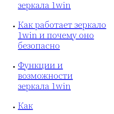
зеркала 1win
Как работает зеркало
1win и почему оно
безопасно
Функции и
возможности
зеркала 1win
Как