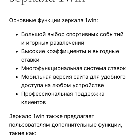
Основные функции зеркала 1win:
Большой выбор спортивных событий
и игорных развлечений
Высокие коэффициенты и выгодные
ставки
Многофункциональная система ставок
Мобильная версия сайта для удобного
доступа на любом устройстве
Профессиональная поддержка
клиентов
Зеркало 1win также предлагает
пользователям дополнительные функции,
такие как: