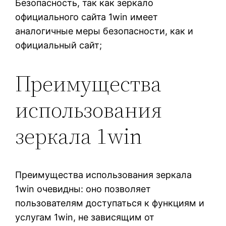
Безопасность, так как зеркало
официального сайта 1win имеет
аналогичные меры безопасности, как и
официальный сайт;
Преимущества
использования
зеркала 1win
Преимущества использования зеркала
1win очевидны: оно позволяет
пользователям доступаться к функциям и
услугам 1win, не зависящим от