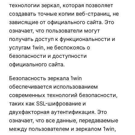
технологии зеркал, которая позволяет
создавать точные копии веб-страниц, не
зависящие от официального сайта. Это
означает, что пользователи могут
получать доступ к функциональности и
услугам 1win, не беспокоясь о
безопасности и доступности
официального сайта.
Безопасность зеркала 1win
обеспечивается использованием
современных технологий безопасности,
таких как SSL-шифрование и
двухфакторная аутентификация. Это
означает, что все данные, передаваемые
между пользователем и зеркалом 1win,