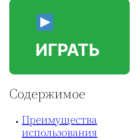
ИГРАТЬ
Содержимое
Преимущества
использования