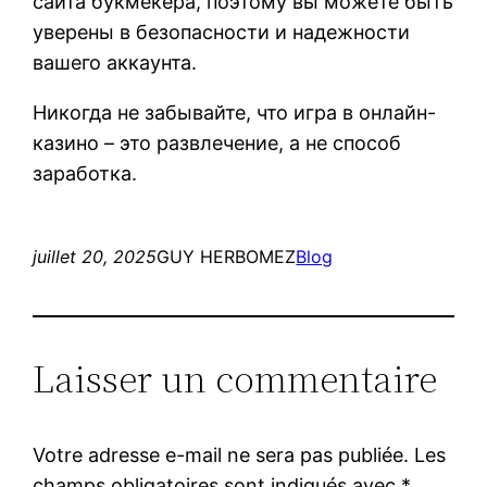
сайта букмекера, поэтому вы можете быть
уверены в безопасности и надежности
вашего аккаунта.
Никогда не забывайте, что игра в онлайн-
казино – это развлечение, а не способ
заработка.
juillet 20, 2025
GUY HERBOMEZ
Blog
Laisser un commentaire
Votre adresse e-mail ne sera pas publiée.
Les
champs obligatoires sont indiqués avec
*