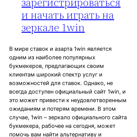
зарегистрироваться
и начать играть на
зеркале 1win
В мире ставок и азарта 1win является
одним из наиболее популярных
букмекеров, предлагающих своим
клиентам широкий спектр услуг и
возможностей для ставок. Однако, не
всегда доступен официальный сайт 1win, и
это может привести к неудовлетворенным
ожиданиям и потерям времени. В этом
случае, 1win – зеркало официального сайта
букмекера, рабочее на сегодня, может
помочь вам найти альтернативу и