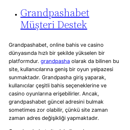
Grandpashabet
Müşteri Destek
Grandpashabet, online bahis ve casino
dünyasında hızlı bir şekilde yükselen bir
platformdur.
grandpasha
olarak da bilinen bu
site, kullanıcılarına geniş bir oyun yelpazesi
sunmaktadır. Grandpasha giriş yaparak,
kullanıcılar çeşitli bahis seçeneklerine ve
casino oyunlarına erişebilirler. Ancak,
grandpashabet güncel adresini bulmak
sometimes zor olabilir, çünkü site zaman
zaman adres değişikliği yapmaktadır.