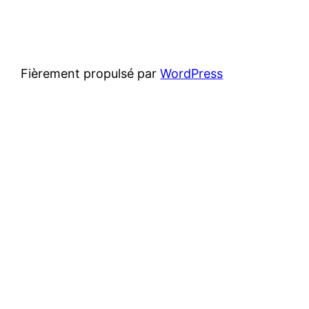
Fièrement propulsé par
WordPress