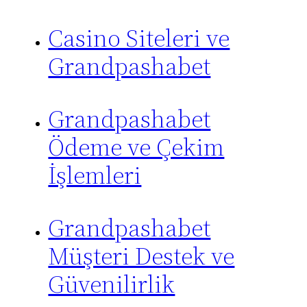
Casino Siteleri ve
Grandpashabet
Grandpashabet
Ödeme ve Çekim
İşlemleri
Grandpashabet
Müşteri Destek ve
Güvenilirlik