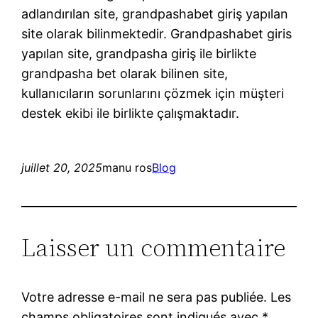
adlandırılan site, grandpashabet giriş yapılan
site olarak bilinmektedir. Grandpashabet giris
yapılan site, grandpasha giriş ile birlikte
grandpasha bet olarak bilinen site,
kullanıcıların sorunlarını çözmek için müşteri
destek ekibi ile birlikte çalışmaktadır.
juillet 20, 2025
manu ros
Blog
Laisser un commentaire
Votre adresse e-mail ne sera pas publiée.
Les
champs obligatoires sont indiqués avec
*