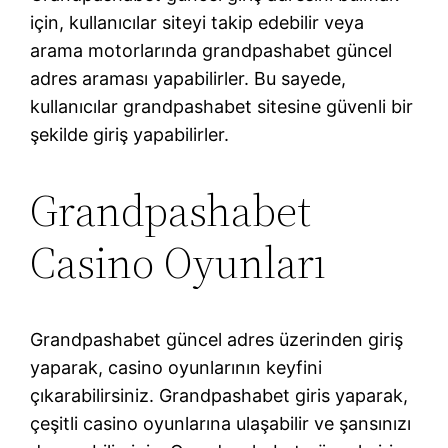
için, kullanıcılar siteyi takip edebilir veya
arama motorlarında grandpashabet güncel
adres araması yapabilirler. Bu sayede,
kullanıcılar grandpashabet sitesine güvenli bir
şekilde giriş yapabilirler.
Grandpashabet
Casino Oyunları
Grandpashabet güncel adres üzerinden giriş
yaparak, casino oyunlarının keyfini
çıkarabilirsiniz. Grandpashabet giris yaparak,
çeşitli casino oyunlarına ulaşabilir ve şansınızı