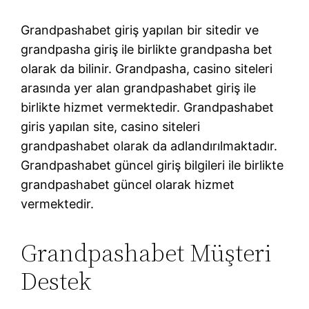
Grandpashabet giriş yapılan bir sitedir ve
grandpasha giriş ile birlikte grandpasha bet
olarak da bilinir. Grandpasha, casino siteleri
arasında yer alan grandpashabet giriş ile
birlikte hizmet vermektedir. Grandpashabet
giris yapılan site, casino siteleri
grandpashabet olarak da adlandırılmaktadır.
Grandpashabet güncel giriş bilgileri ile birlikte
grandpashabet güncel olarak hizmet
vermektedir.
Grandpashabet Müşteri
Destek