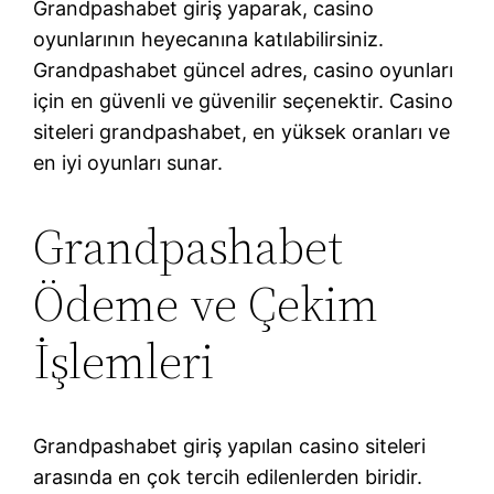
Grandpashabet giriş yaparak, casino
oyunlarının heyecanına katılabilirsiniz.
Grandpashabet güncel adres, casino oyunları
için en güvenli ve güvenilir seçenektir. Casino
siteleri grandpashabet, en yüksek oranları ve
en iyi oyunları sunar.
Grandpashabet
Ödeme ve Çekim
İşlemleri
Grandpashabet giriş yapılan casino siteleri
arasında en çok tercih edilenlerden biridir.