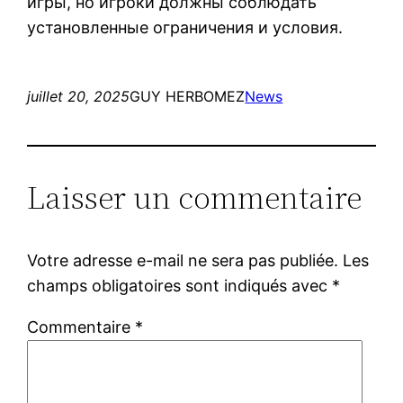
игры, но игроки должны соблюдать
установленные ограничения и условия.
juillet 20, 2025
GUY HERBOMEZ
News
Laisser un commentaire
Votre adresse e-mail ne sera pas publiée.
Les
champs obligatoires sont indiqués avec
*
Commentaire
*