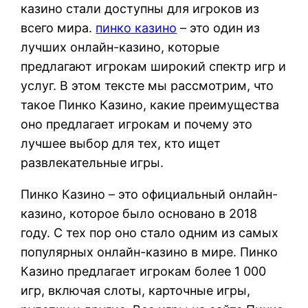
казино стали доступны для игроков из
всего мира.
пинко казино
– это один из
лучших онлайн-казино, которые
предлагают игрокам широкий спектр игр и
услуг. В этом тексте мы рассмотрим, что
такое Пинко Казино, какие преимущества
оно предлагает игрокам и почему это
лучшее выбор для тех, кто ищет
развлекательные игры.
Пинко Казино – это официальный онлайн-
казино, которое было основано в 2018
году. С тех пор оно стало одним из самых
популярных онлайн-казино в мире. Пинко
Казино предлагает игрокам более 1 000
игр, включая слоты, карточные игры,