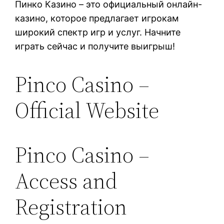
Пинко Казино – это официальный онлайн-
казино, которое предлагает игрокам
широкий спектр игр и услуг. Начните
играть сейчас и получите выигрыш!
Pinco Casino –
Official Website
Pinco Casino –
Access and
Registration