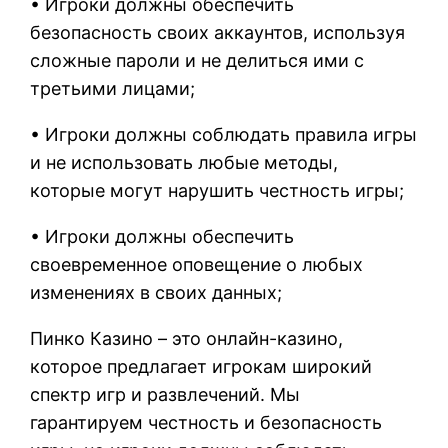
• Игроки должны обеспечить
безопасность своих аккаунтов, используя
сложные пароли и не делиться ими с
третьими лицами;
• Игроки должны соблюдать правила игры
и не использовать любые методы,
которые могут нарушить честность игры;
• Игроки должны обеспечить
своевременное оповещение о любых
изменениях в своих данных;
Пинко Казино – это онлайн-казино,
которое предлагает игрокам широкий
спектр игр и развлечений. Мы
гарантируем честность и безопасность