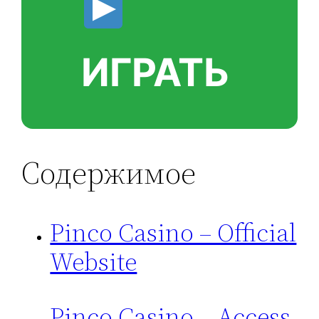
ИГРАТЬ
Содержимое
Pinco Casino – Official
Website
Pinco Casino – Access