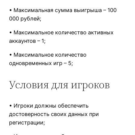
• Максимальная сумма выигрыша – 100
000 рублей;
• Максимальное количество активных
аккаунтов – 1;
• Максимальное количество
одновременных игр – 5;
Условия для игроков
• Игроки должны обеспечить
достоверность своих данных при
регистрации;