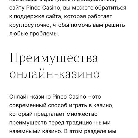
сайту Pinco Casino, вы можете обратиться
к поддержке сайта, которая работает
круглосуточно, чтобы помочь вам решить
любые проблемы.
Преимущества
онлайн-казино
Онлайн-казино Pinco Casino – это
современный способ играть в казино,
который предлагает множество
преимуществ перед традиционными
наземными казино. В этом разделе мы