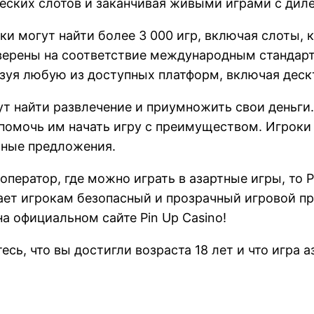
ческих слотов и заканчивая живыми играми с дил
ки могут найти более 3 000 игр, включая слоты, к
верены на соответствие международным стандарт
ьзуя любую из доступных платформ, включая дес
огут найти развлечение и приумножить свои деньг
помочь им начать игру с преимуществом. Игроки 
ьные предложения.
ератор, где можно играть в азартные игры, то Pi
ает игрокам безопасный и прозрачный игровой пр
на официальном сайте Pin Up Casino!
есь, что вы достигли возраста 18 лет и что игра 