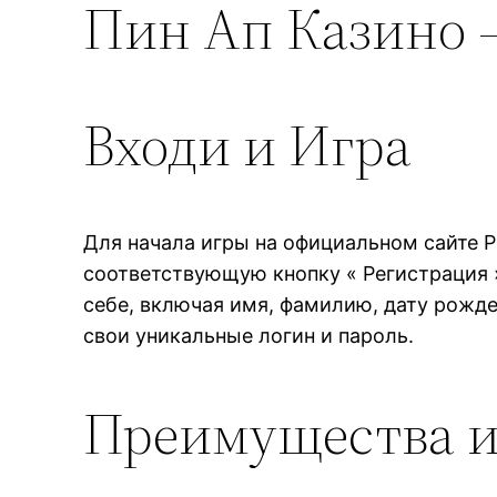
Пин Ап Казино 
Входи и Игра
Для начала игры на официальном сайте P
соответствующую кнопку « Регистрация »
себе, включая имя, фамилию, дату рожде
свои уникальные логин и пароль.
Преимущества 