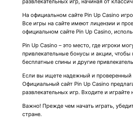
развлекательных игр, начиная от класси
На официальном сайте Pin Up Casino игро
Все игры на сайте имеют лицензии и про
официальном сайте Pin Up Casino, испол
Pin Up Casino – это место, где игроки м
привлекательные бонусы и акции, чтобы 
бесплатные спины и другие привлекател
Если вы ищете надежный и проверенный оп
Официальный сайт Pin Up Casino предлаг
развлекательных игр. Входите и играйте 
Важно! Прежде чем начать играть, убедит
стране.