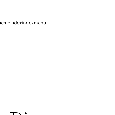
Theme
index
indexmanu