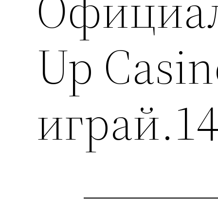
Официал
Up Casin
играй.1