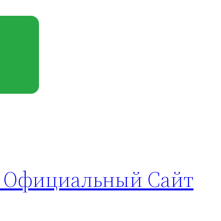
– Официальный Сайт