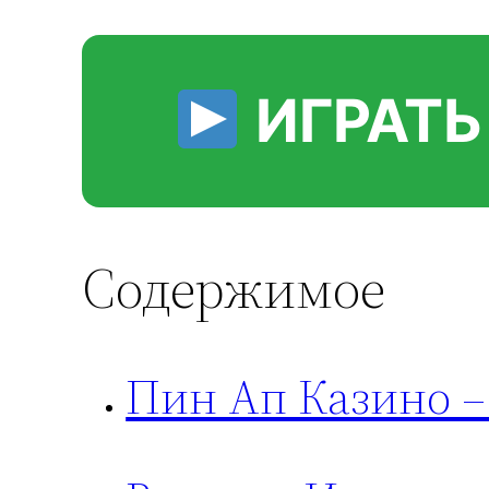
ИГРАТЬ
Содержимое
Пин Ап Казино 