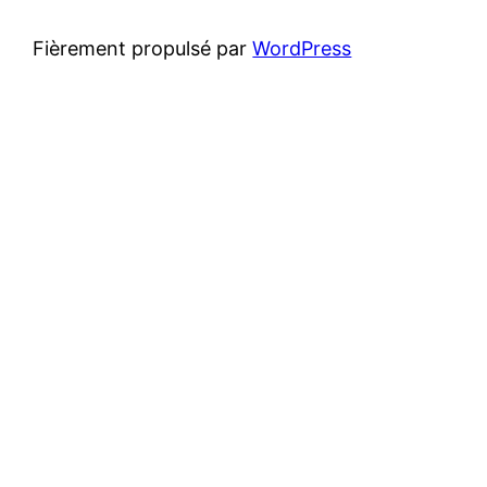
Fièrement propulsé par
WordPress