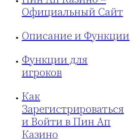
Официальный Сайт
Описание и Функции
Функции для
игроков
Как
Зарегистрироваться
и Войти в Пин Ап
Казино