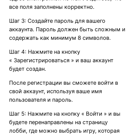
все поля заполнены корректно.
Шаг 3: Создайте пароль для вашего
аккаунта. Пароль должен быть сложным и
содержать как минимум 8 символов.
Шаг 4: Нажмите на кнопку
« Зарегистрироваться » и ваш аккаунт
будет создан.
После регистрации вы сможете войти в
свой аккаунт, используя ваше имя
пользователя и пароль.
Шаг 5: Нажмите на кнопку « Войти » и вы
будете перенаправлены на страницу
лобби, где можно выбрать игру, которая