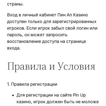
страны.
Вход в личный кабинет Пин Ап Казино
доступен только для зарегистрированных
игроков. Если игрок забыл свой логин или
пароль, он может запросить
восстановление доступа на странице
входа.
Правила и Условия
1. Правила регистрации
Для регистрации на сайте Pin Up
казино, игрок должен быть не моложе