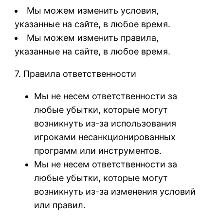
Мы можем изменить условия,
указанные на сайте, в любое время.
Мы можем изменить правила,
указанные на сайте, в любое время.
7. Правила ответственности
Мы не несем ответственности за
любые убытки, которые могут
возникнуть из-за использования
игроками несанкционированных
программ или инструментов.
Мы не несем ответственности за
любые убытки, которые могут
возникнуть из-за изменения условий
или правил.