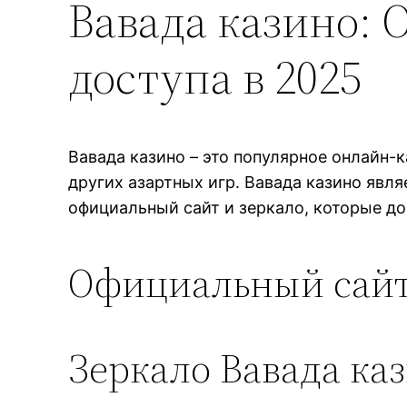
Вавада казино: 
доступа в 2025
Вавада казино – это популярное онлайн-
других азартных игр. Вавада казино явля
официальный сайт и зеркало, которые до
Официальный сайт
Зеркало Вавада ка