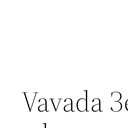
Aller
au
contenu
Vavada З