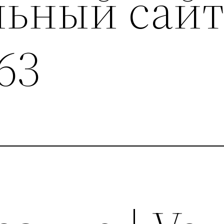
ьный сай
63