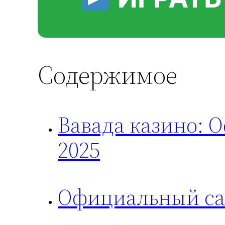
Содержимое
Вавада казино: 
2025
Официальный са