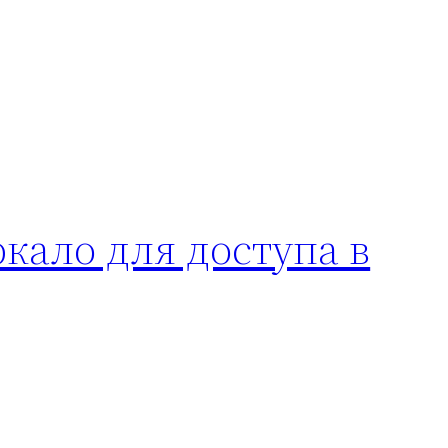
кало для доступа в