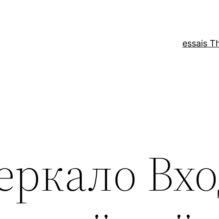
essais 
еркало Вхо