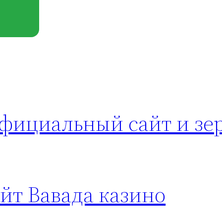
Официальный сайт и зер
йт Вавада казино