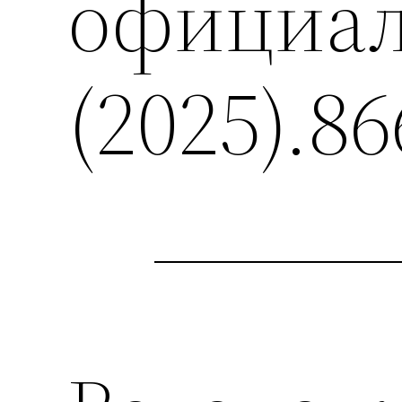
официал
(2025).86