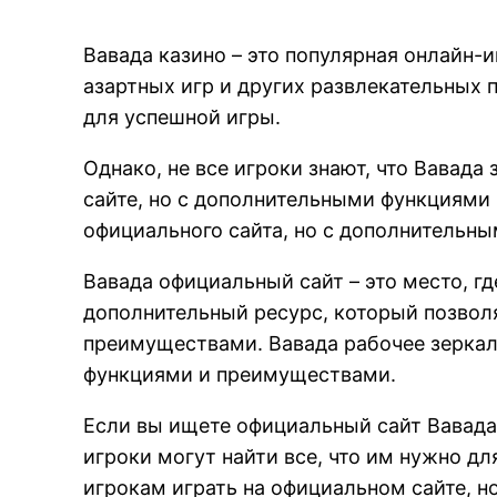
Вавада казино – это популярная онлайн-
азартных игр и других развлекательных п
для успешной игры.
Однако, не все игроки знают, что Вавад
сайте, но с дополнительными функциями 
официального сайта, но с дополнительн
Вавада официальный сайт – это место, гд
дополнительный ресурс, который позвол
преимуществами. Вавада рабочее зеркало
функциями и преимуществами.
Если вы ищете официальный сайт Вавада,
игроки могут найти все, что им нужно д
игрокам играть на официальном сайте, 