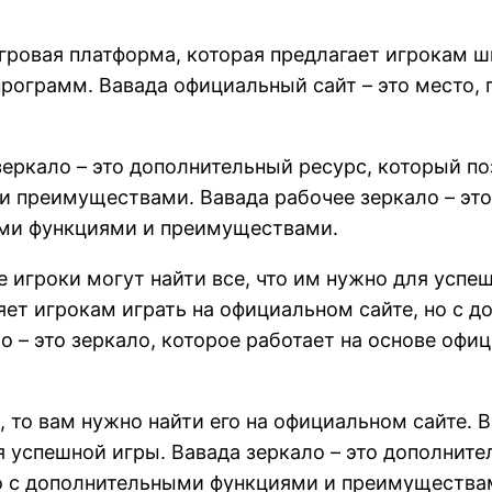
игровая платформа, которая предлагает игрокам 
рограмм. Вавада официальный сайт – это место, г
а зеркало – это дополнительный ресурс, который 
и преимуществами. Вавада рабочее зеркало – это 
ыми функциями и преимуществами.
е игроки могут найти все, что им нужно для успеш
яет игрокам играть на официальном сайте, но с 
 – это зеркало, которое работает на основе офи
 то вам нужно найти его на официальном сайте. В
ля успешной игры. Вавада зеркало – это дополнит
но с дополнительными функциями и преимущества