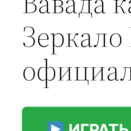
Вавада к
Зеркало 
официал
ИГРАТЬ