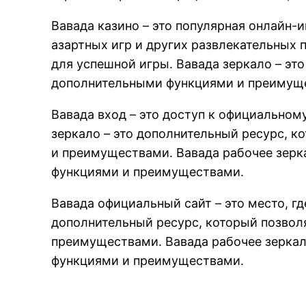
Вавада казино – это популярная онлайн-
азартных игр и других развлекательных п
для успешной игры. Вавада зеркало – эт
дополнительными функциями и преимущ
Вавада вход – это доступ к официальному
зеркало – это дополнительный ресурс, к
и преимуществами. Вавада рабочее зерка
функциями и преимуществами.
Вавада официальный сайт – это место, гд
дополнительный ресурс, который позвол
преимуществами. Вавада рабочее зеркало
функциями и преимуществами.