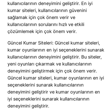
kullanıcılarının deneyimini geliştirir. En iyi
kumar siteleri, kullanıcılarının güvenini
sağlamak için çok önem verir ve
kullanıcılarının sorularını hızlı ve etkili
çözümlemek için çok önem verir.
Güncel Kumar Siteleri: Güncel kumar siteleri,
kumar oyunlarının en iyi seçeneklerini sunarak
kullanıcılarının deneyimini geliştirir. Bu siteler,
yeni oyunları çıkarmak ve kullanıcılarının
deneyimini geliştirmek için çok önem verir.
Güncel kumar siteleri, kumar oyunlarının en iyi
seçeneklerini sunarak kullanıcılarının
deneyimini geliştirir ve kumar oyunlarının en
iyi seçeneklerini sunarak kullanıcılarının
deneyimini geliştirir.