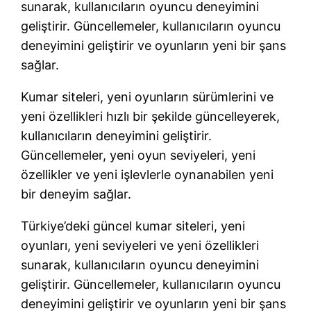
sunarak, kullanıcıların oyuncu deneyimini
geliştirir. Güncellemeler, kullanıcıların oyuncu
deneyimini geliştirir ve oyunların yeni bir şans
sağlar.
Kumar siteleri, yeni oyunların sürümlerini ve
yeni özellikleri hızlı bir şekilde güncelleyerek,
kullanıcıların deneyimini geliştirir.
Güncellemeler, yeni oyun seviyeleri, yeni
özellikler ve yeni işlevlerle oynanabilen yeni
bir deneyim sağlar.
Türkiye’deki güncel kumar siteleri, yeni
oyunları, yeni seviyeleri ve yeni özellikleri
sunarak, kullanıcıların oyuncu deneyimini
geliştirir. Güncellemeler, kullanıcıların oyuncu
deneyimini geliştirir ve oyunların yeni bir şans