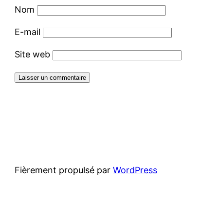
Nom
E-mail
Site web
Fièrement propulsé par
WordPress