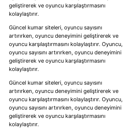
geliştirerek ve oyuncu karşılaştırmasını
kolaylaştırır.
Güncel kumar siteleri, oyuncu sayısını
artırırken, oyuncu deneyimini geliştirerek ve
oyuncu karşılaştırmasını kolaylaştırır. Oyuncu,
oyuncu sayısını artırırken, oyuncu deneyimini
geliştirerek ve oyuncu karşılaştırmasını
kolaylaştırır.
Güncel kumar siteleri, oyuncu sayısını
artırırken, oyuncu deneyimini geliştirerek ve
oyuncu karşılaştırmasını kolaylaştırır. Oyuncu,
oyuncu sayısını artırırken, oyuncu deneyimini
geliştirerek ve oyuncu karşılaştırmasını
kolaylaştırır.