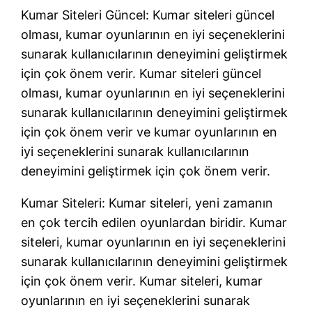
Kumar Siteleri Güncel: Kumar siteleri güncel
olması, kumar oyunlarının en iyi seçeneklerini
sunarak kullanıcılarının deneyimini geliştirmek
için çok önem verir. Kumar siteleri güncel
olması, kumar oyunlarının en iyi seçeneklerini
sunarak kullanıcılarının deneyimini geliştirmek
için çok önem verir ve kumar oyunlarının en
iyi seçeneklerini sunarak kullanıcılarının
deneyimini geliştirmek için çok önem verir.
Kumar Siteleri: Kumar siteleri, yeni zamanın
en çok tercih edilen oyunlardan biridir. Kumar
siteleri, kumar oyunlarının en iyi seçeneklerini
sunarak kullanıcılarının deneyimini geliştirmek
için çok önem verir. Kumar siteleri, kumar
oyunlarının en iyi seçeneklerini sunarak