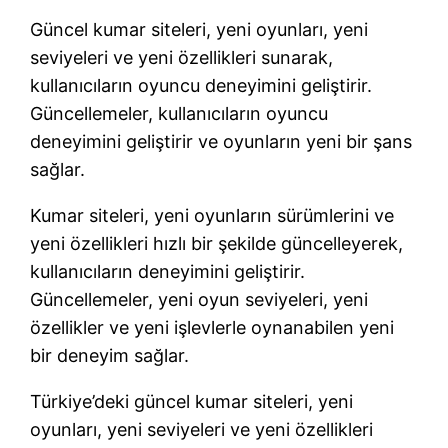
Güncel kumar siteleri, yeni oyunları, yeni
seviyeleri ve yeni özellikleri sunarak,
kullanıcıların oyuncu deneyimini geliştirir.
Güncellemeler, kullanıcıların oyuncu
deneyimini geliştirir ve oyunların yeni bir şans
sağlar.
Kumar siteleri, yeni oyunların sürümlerini ve
yeni özellikleri hızlı bir şekilde güncelleyerek,
kullanıcıların deneyimini geliştirir.
Güncellemeler, yeni oyun seviyeleri, yeni
özellikler ve yeni işlevlerle oynanabilen yeni
bir deneyim sağlar.
Türkiye’deki güncel kumar siteleri, yeni
oyunları, yeni seviyeleri ve yeni özellikleri