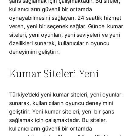
şans sağlamak için çalışmaktadır. Bu siteler,
kullanıcıların güvenli bir ortamda
oynayabilmesini sağlayan, 24 saatlik hizmet
veren, yeni bir seçenek sağlar. Güncel kumar
siteleri, yeni oyunları, yeni seviyeleri ve yeni
özellikleri sunarak, kullanıcıların oyuncu
deneyimini geliştirir.
Kumar Siteleri Yeni
Türkiye’deki yeni kumar siteleri, yeni oyunları
sunarak, kullanıcıların oyuncu deneyimini
geliştirir. Yeni kumar siteleri, yeni bir şans
sağlamak için çalışmaktadır. Bu siteler,
kullanıcıların güvenli bir ortamda