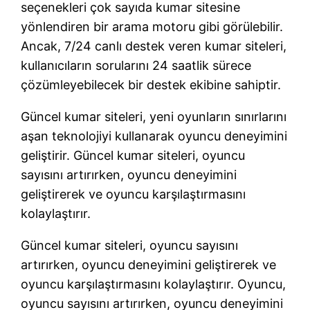
seçenekleri çok sayıda kumar sitesine
yönlendiren bir arama motoru gibi görülebilir.
Ancak, 7/24 canlı destek veren kumar siteleri,
kullanıcıların sorularını 24 saatlik sürece
çözümleyebilecek bir destek ekibine sahiptir.
Güncel kumar siteleri, yeni oyunların sınırlarını
aşan teknolojiyi kullanarak oyuncu deneyimini
geliştirir. Güncel kumar siteleri, oyuncu
sayısını artırırken, oyuncu deneyimini
geliştirerek ve oyuncu karşılaştırmasını
kolaylaştırır.
Güncel kumar siteleri, oyuncu sayısını
artırırken, oyuncu deneyimini geliştirerek ve
oyuncu karşılaştırmasını kolaylaştırır. Oyuncu,
oyuncu sayısını artırırken, oyuncu deneyimini