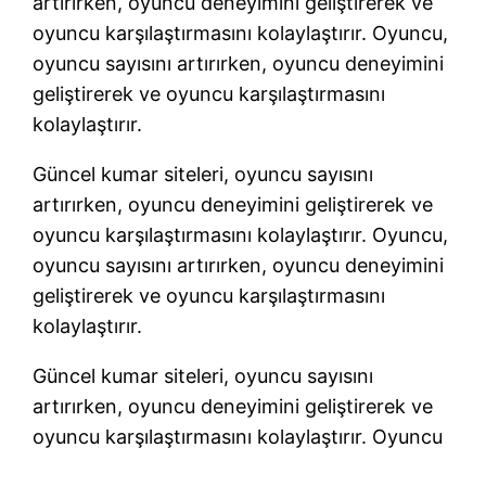
artırırken, oyuncu deneyimini geliştirerek ve
oyuncu karşılaştırmasını kolaylaştırır. Oyuncu,
oyuncu sayısını artırırken, oyuncu deneyimini
geliştirerek ve oyuncu karşılaştırmasını
kolaylaştırır.
Güncel kumar siteleri, oyuncu sayısını
artırırken, oyuncu deneyimini geliştirerek ve
oyuncu karşılaştırmasını kolaylaştırır. Oyuncu,
oyuncu sayısını artırırken, oyuncu deneyimini
geliştirerek ve oyuncu karşılaştırmasını
kolaylaştırır.
Güncel kumar siteleri, oyuncu sayısını
artırırken, oyuncu deneyimini geliştirerek ve
oyuncu karşılaştırmasını kolaylaştırır. Oyuncu