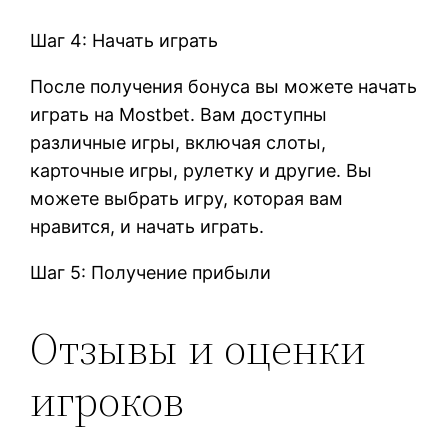
Шаг 4: Начать играть
После получения бонуса вы можете начать
играть на Mostbet. Вам доступны
различные игры, включая слоты,
карточные игры, рулетку и другие. Вы
можете выбрать игру, которая вам
нравится, и начать играть.
Шаг 5: Получение прибыли
Отзывы и оценки
игроков