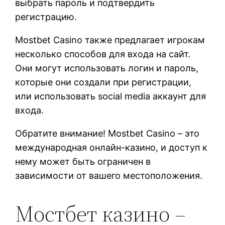
выбрать пароль и подтвердить
регистрацию.
Mostbet Casino также предлагает игрокам
несколько способов для входа на сайт.
Они могут использовать логин и пароль,
которые они создали при регистрации,
или использовать social media аккаунт для
входа.
Обратите внимание! Mostbet Casino – это
международная онлайн-казино, и доступ к
нему может быть ограничен в
зависимости от вашего местоположения.
Мостбет казино –