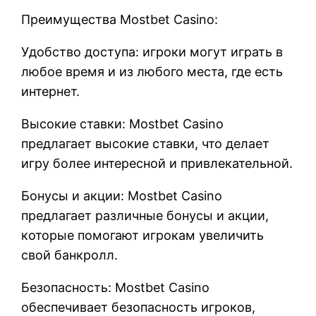
Преимущества Mostbet Casino:
Удобство доступа: игроки могут играть в
любое время и из любого места, где есть
интернет.
Высокие ставки: Mostbet Casino
предлагает высокие ставки, что делает
игру более интересной и привлекательной.
Бонусы и акции: Mostbet Casino
предлагает различные бонусы и акции,
которые помогают игрокам увеличить
свой банкролл.
Безопасность: Mostbet Casino
обеспечивает безопасность игроков,