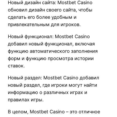
Новый дизайн сайта: Mostbet Casino
обновил дизайн своего сайта, чтобы
сделать его более удобным и
привлекательным для игроков.
Новый функционал: Mostbet Casino
добавил новый функционал, включая
функцию автоматического заполнения
форм и функцию просмотра истории
ставок.
Новый раздел: Mostbet Casino добавил
новый раздел, где игроки могут найти
информацию о различных играх и
правилах игры.
В целом, Mostbet Casino – это отличное