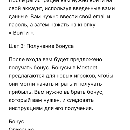
После регистрации вам нужно войти на
свой аккаунт, используя введенные вами
данные. Вам нужно ввести свой email и
пароль, а затем нажать на кнопку
« Войти ».
Шаг 3: Получение бонуса
После входа вам будет предложено
получать бонус. Бонусы в Mostbet
предлагаются для новых игроков, чтобы
они могли начать играть и получать
прибыль. Вам нужно выбрать бонус,
который вам нужен, и следовать
инструкциям для его получения.
Бонус
Описание