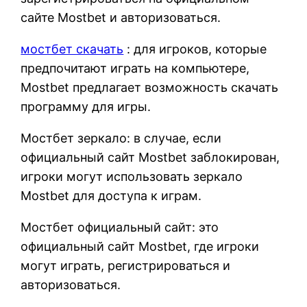
сайте Mostbet и авторизоваться.
мостбет скачать
: для игроков, которые
предпочитают играть на компьютере,
Mostbet предлагает возможность скачать
программу для игры.
Мостбет зеркало: в случае, если
официальный сайт Mostbet заблокирован,
игроки могут использовать зеркало
Mostbet для доступа к играм.
Мостбет официальный сайт: это
официальный сайт Mostbet, где игроки
могут играть, регистрироваться и
авторизоваться.