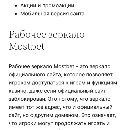
Акции и промоакции
Мобильная версия сайта
Рабочее зеркало
Mostbet
Рабочее зеркало Mostbet – это зеркало
официального сайта, которое позволяет
игрокам доступаться к играм и функциям
казино, даже если официальный сайт
заблокирован. Это потому, что зеркало
имеет тот же адрес, что и официальный
сайт, но с другим доменом. Это означает,
что игроки могут продолжать играть и