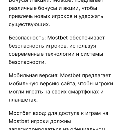
различные бонусы и акции, чтобы
привлечь новых игроков и удержать
существующих.
Безопасность: Mostbet обеспечивает
безопасность игроков, используя
современные технологии и системы
безопасности.
Мобильная версия: Mostbet предлагает
мобильную версию сайта, чтобы игроки
могли играть на своих смартфонах и
планшетах.
Мостбет вход: для доступа к играм на
Mostbet игроки должны
зарегистрироваться на официальном