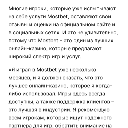
Многие игроки, которые уже испытывают
на себе услуги Mostbet, оставляют свои
отзывы и оценки на официальном сайте и
в социальных сетях. И это не удивительно,
потому что Mostbet – это один из лучших
онлайн-казино, которые предлагают
широкий спектр игр и услуг.
«Я играл в Mostbet уже несколько
месяцев, и я должен сказать, что это
лучшее онлайн-казино, которое я когда-
либо использовал. Игры здесь всегда
доступны, а также поддержка клиентов –
это лучшая в индустрии. Я рекомендую
всем игрокам, которые ищут надежного
партнера для игр, обратить внимание на