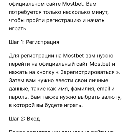
официальном сайте Mostbet. Вам
потребуется только несколько минут,
чтобы пройти регистрацию и начать
играть.
Шаг 1: Регистрация
Для регистрации на Mostbet вам нужно
перейти на официальный сайт Mostbet и
нажать на кнопку « Зарегистрироваться ».
Затем вам нужно ввести свои личные
данные, такие как имя, фамилия, email и
пароль. Вам также нужно выбрать валюту,
в которой вы будете играть.
Шаг 2: Вход