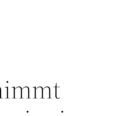
 nimmt