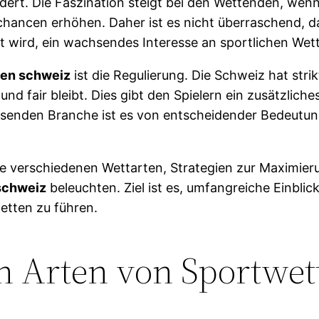
dert. Die Faszination steigt bei den Wettenden, wenn
chancen erhöhen. Daher ist es nicht überraschend, d
 wird, ein wachsendes Interesse an sportlichen Wett
ten schweiz
ist die Regulierung. Die Schweiz hat stri
und fair bleibt. Dies gibt den Spielern ein zusätzlic
achsenden Branche ist es von entscheidender Bedeutun
ie verschiedenen Wettarten, Strategien zur Maximie
schweiz
beleuchten. Ziel ist es, umfangreiche Einblic
etten zu führen.
n Arten von Sportwet