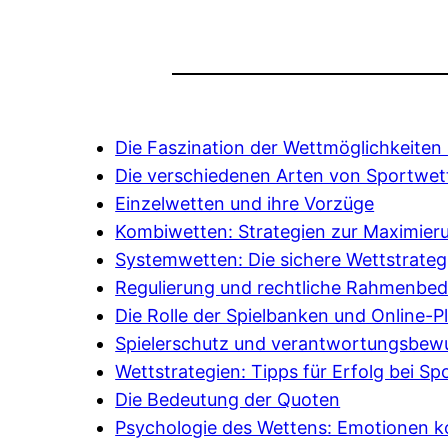
Die Faszination der Wettmöglichkeiten
Die verschiedenen Arten von Sportwet
Einzelwetten und ihre Vorzüge
Kombiwetten: Strategien zur Maximier
Systemwetten: Die sichere Wettstrateg
Regulierung und rechtliche Rahmenbed
Die Rolle der Spielbanken und Online-P
Spielerschutz und verantwortungsbewu
Wettstrategien: Tipps für Erfolg bei S
Die Bedeutung der Quoten
Psychologie des Wettens: Emotionen ko