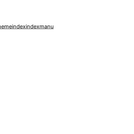
Theme
index
indexmanu