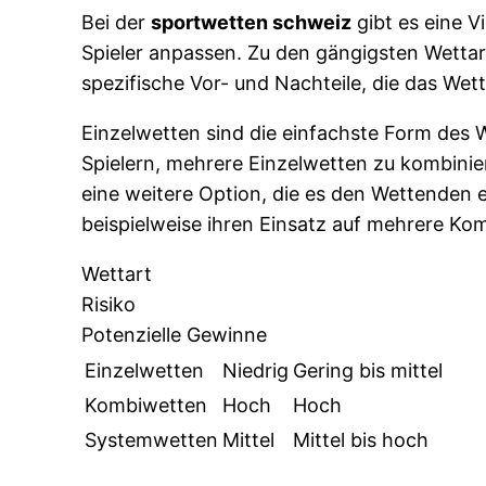
Bei der
sportwetten schweiz
gibt es eine V
Spieler anpassen. Zu den gängigsten Wetta
spezifische Vor- und Nachteile, die das Wet
Einzelwetten sind die einfachste Form des W
Spielern, mehrere Einzelwetten zu kombinie
eine weitere Option, die es den Wettenden 
beispielweise ihren Einsatz auf mehrere Kom
Wettart
Risiko
Potenzielle Gewinne
Einzelwetten
Niedrig
Gering bis mittel
Kombiwetten
Hoch
Hoch
Systemwetten
Mittel
Mittel bis hoch