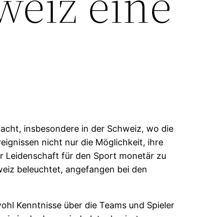
weiz eine
acht, insbesondere in der Schweiz, wo die
gnissen nicht nur die Möglichkeit, ihre
er Leidenschaft für den Sport monetär zu
weiz beleuchtet, angefangen bei den
wohl Kenntnisse über die Teams und Spieler