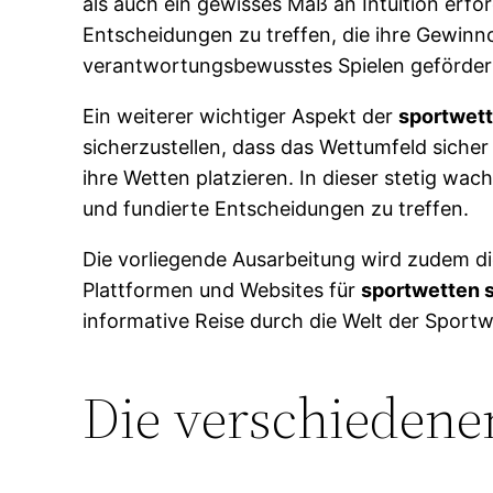
als auch ein gewisses Maß an Intuition erfor
Entscheidungen zu treffen, die ihre Gewinn
verantwortungsbewusstes Spielen gefördert
Ein weiterer wichtiger Aspekt der
sportwet
sicherzustellen, dass das Wettumfeld sicher 
ihre Wetten platzieren. In dieser stetig w
und fundierte Entscheidungen zu treffen.
Die vorliegende Ausarbeitung wird zudem d
Plattformen und Websites für
sportwetten 
informative Reise durch die Welt der Sportw
Die verschiedene