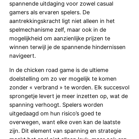
spannende uitdaging voor zowel casual
gamers als ervaren spelers. De
aantrekkingskracht ligt niet alleen in het
spelmechanisme zelf, maar ook in de
mogelijkheid om aanzienlijke prijzen te
winnen terwijl je de spannende hindernissen
navigeert.
In de chicken road game is de ultieme
doelstelling om zo ver mogelijk te komen
zonder « verbrand » te worden. Elk succesvol
sprongetje levert je meer inzetten op, wat de
spanning verhoogt. Spelers worden
uitgedaagd om hun risico’s goed te
overwegen, want elke oven kan de laatste
zijn. Dit element van spanning en strategie