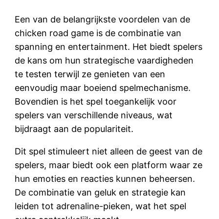
Een van de belangrijkste voordelen van de
chicken road game is de combinatie van
spanning en entertainment. Het biedt spelers
de kans om hun strategische vaardigheden
te testen terwijl ze genieten van een
eenvoudig maar boeiend spelmechanisme.
Bovendien is het spel toegankelijk voor
spelers van verschillende niveaus, wat
bijdraagt aan de populariteit.
Dit spel stimuleert niet alleen de geest van de
spelers, maar biedt ook een platform waar ze
hun emoties en reacties kunnen beheersen.
De combinatie van geluk en strategie kan
leiden tot adrenaline-pieken, wat het spel