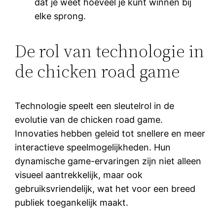
dat je weet hoeveel je kunt winnen bij
elke sprong.
De rol van technologie in
de chicken road game
Technologie speelt een sleutelrol in de
evolutie van de chicken road game.
Innovaties hebben geleid tot snellere en meer
interactieve speelmogelijkheden. Hun
dynamische game-ervaringen zijn niet alleen
visueel aantrekkelijk, maar ook
gebruiksvriendelijk, wat het voor een breed
publiek toegankelijk maakt.