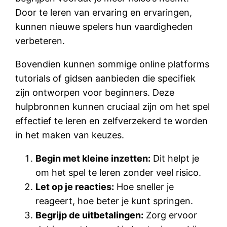
Door te leren van ervaring en ervaringen,
kunnen nieuwe spelers hun vaardigheden
verbeteren.
Bovendien kunnen sommige online platforms
tutorials of gidsen aanbieden die specifiek
zijn ontworpen voor beginners. Deze
hulpbronnen kunnen cruciaal zijn om het spel
effectief te leren en zelfverzekerd te worden
in het maken van keuzes.
Begin met kleine inzetten:
Dit helpt je
om het spel te leren zonder veel risico.
Let op je reacties:
Hoe sneller je
reageert, hoe beter je kunt springen.
Begrijp de uitbetalingen:
Zorg ervoor