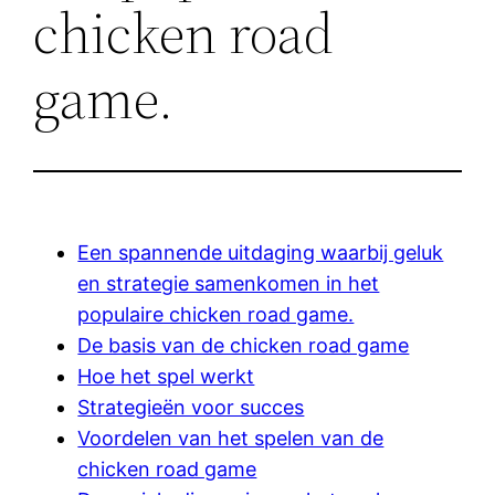
chicken road
game.
Een spannende uitdaging waarbij geluk
en strategie samenkomen in het
populaire chicken road game.
De basis van de chicken road game
Hoe het spel werkt
Strategieën voor succes
Voordelen van het spelen van de
chicken road game