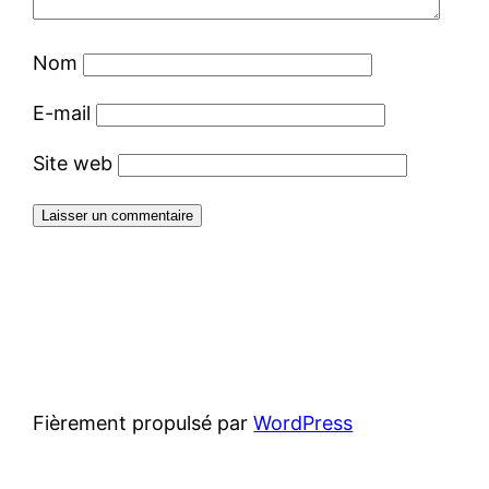
Nom
E-mail
Site web
Fièrement propulsé par
WordPress