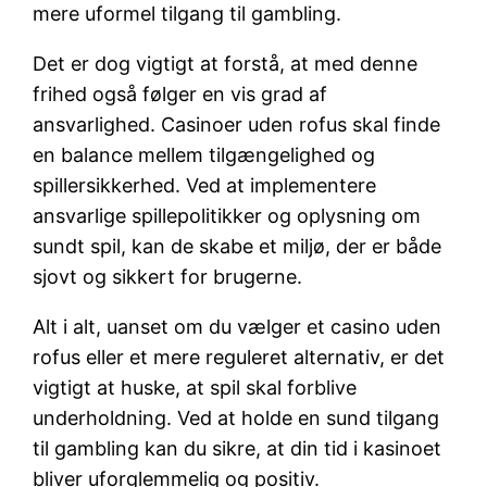
mere uformel tilgang til gambling.
Det er dog vigtigt at forstå, at med denne
frihed også følger en vis grad af
ansvarlighed. Casinoer uden rofus skal finde
en balance mellem tilgængelighed og
spillersikkerhed. Ved at implementere
ansvarlige spillepolitikker og oplysning om
sundt spil, kan de skabe et miljø, der er både
sjovt og sikkert for brugerne.
Alt i alt, uanset om du vælger et casino uden
rofus eller et mere reguleret alternativ, er det
vigtigt at huske, at spil skal forblive
underholdning. Ved at holde en sund tilgang
til gambling kan du sikre, at din tid i kasinoet
bliver uforglemmelig og positiv.