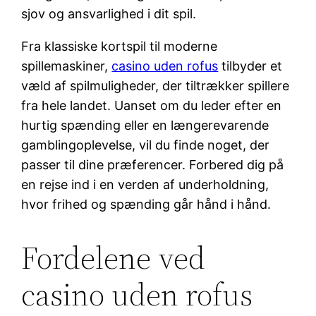
sjov og ansvarlighed i dit spil.
Fra klassiske kortspil til moderne
spillemaskiner,
casino uden rofus
tilbyder et
væld af spilmuligheder, der tiltrækker spillere
fra hele landet. Uanset om du leder efter en
hurtig spænding eller en længerevarende
gamblingoplevelse, vil du finde noget, der
passer til dine præferencer. Forbered dig på
en rejse ind i en verden af underholdning,
hvor frihed og spænding går hånd i hånd.
Fordelene ved
casino uden rofus