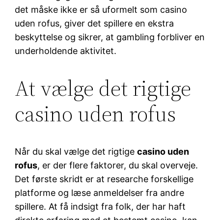
det måske ikke er så uformelt som casino
uden rofus, giver det spillere en ekstra
beskyttelse og sikrer, at gambling forbliver en
underholdende aktivitet.
At vælge det rigtige
casino uden rofus
Når du skal vælge det rigtige
casino uden
rofus
, er der flere faktorer, du skal overveje.
Det første skridt er at researche forskellige
platforme og læse anmeldelser fra andre
spillere. At få indsigt fra folk, der har haft