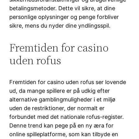
betalingsmetoder. Dette vil sikre, at dine
personlige oplysninger og penge forbliver
sikre, mens du nyder dine yndlingsspil.
Fremtiden for casino
uden rofus
Fremtiden for casino uden rofus ser lovende
ud, da mange spillere er på udkig efter
alternative gamblingmuligheder i et miljø
uden de restriktioner, der normalt er
forbundet med det nationale rofus-register.
Denne trend kan pege på en ny æra for
online spilleplatforme, som kan tilbyde en