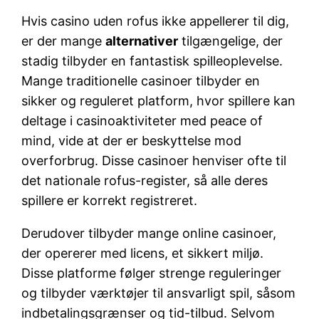
Hvis casino uden rofus ikke appellerer til dig,
er der mange
alternativer
tilgængelige, der
stadig tilbyder en fantastisk spilleoplevelse.
Mange traditionelle casinoer tilbyder en
sikker og reguleret platform, hvor spillere kan
deltage i casinoaktiviteter med peace of
mind, vide at der er beskyttelse mod
overforbrug. Disse casinoer henviser ofte til
det nationale rofus-register, så alle deres
spillere er korrekt registreret.
Derudover tilbyder mange online casinoer,
der opererer med licens, et sikkert miljø.
Disse platforme følger strenge reguleringer
og tilbyder værktøjer til ansvarligt spil, såsom
indbetalingsgrænser og tid-tilbud. Selvom