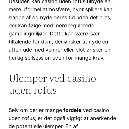
Desuden kan casino uden rofus tilbyde en
mere uformel atmosfære, hvor spillere kan
slappe af og nyde deres tid uden det pres,
der kan følge med mere regulerede
gamblingmiljøer. Dette kan være især
tiltalende for dem, der ønsker at nyde en
aften ude med venner eller blot ønsker en
hurtig spilsession uden for mange krav.
Ulemper ved casino
uden rofus
Selv om der er mange
fordele
ved casino
uden rofus, er det også vigtigt at anerkende
de potentielle ulemper. En af