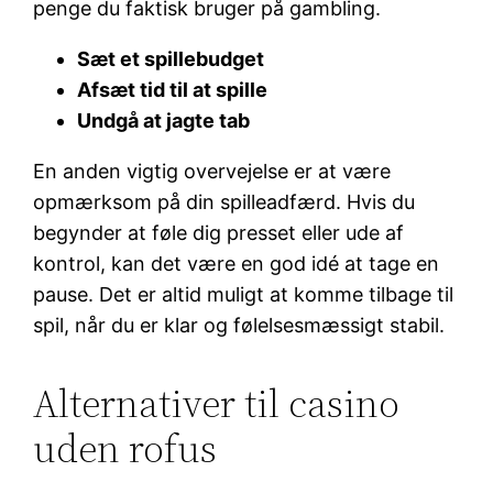
penge du faktisk bruger på gambling.
Sæt et spillebudget
Afsæt tid til at spille
Undgå at jagte tab
En anden vigtig overvejelse er at være
opmærksom på din spilleadfærd. Hvis du
begynder at føle dig presset eller ude af
kontrol, kan det være en god idé at tage en
pause. Det er altid muligt at komme tilbage til
spil, når du er klar og følelsesmæssigt stabil.
Alternativer til casino
uden rofus