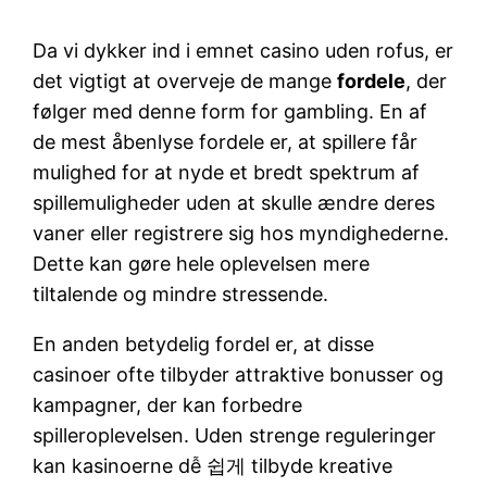
Da vi dykker ind i emnet casino uden rofus, er
det vigtigt at overveje de mange
fordele
, der
følger med denne form for gambling. En af
de mest åbenlyse fordele er, at spillere får
mulighed for at nyde et bredt spektrum af
spillemuligheder uden at skulle ændre deres
vaner eller registrere sig hos myndighederne.
Dette kan gøre hele oplevelsen mere
tiltalende og mindre stressende.
En anden betydelig fordel er, at disse
casinoer ofte tilbyder attraktive bonusser og
kampagner, der kan forbedre
spilleroplevelsen. Uden strenge reguleringer
kan kasinoerne dễ 쉽게 tilbyde kreative