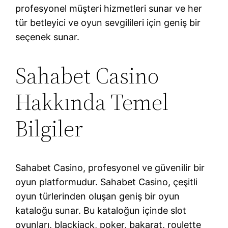
profesyonel müşteri hizmetleri sunar ve her
tür betleyici ve oyun sevgilileri için geniş bir
seçenek sunar.
Sahabet Casino
Hakkında Temel
Bilgiler
Sahabet Casino, profesyonel ve güvenilir bir
oyun platformudur. Sahabet Casino, çeşitli
oyun türlerinden oluşan geniş bir oyun
kataloğu sunar. Bu kataloğun içinde slot
oyunları, blackjack, poker, bakarat, roulette