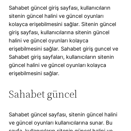
Sahabet güncel giriş sayfası, kullanıcıların
sitenin güncel halini ve güncel oyunları
kolayca erişebilmesini sağlar. Sitenin güncel
giriş sayfası, kullanıcılarına sitenin güncel
halini ve güncel oyunları kolayca
erişebilmesini sağlar. Sahabet giriş guncel ve
Sahabet giriş sayfaları, kullanıcıların sitenin
güncel halini ve güncel oyunları kolayca
erişebilmesini sağlar.
Sahabet güncel
Sahabet güncel sayfası, sitenin güncel halini
ve güncel oyunları kullanıcılarına sunar. Bu
sayfa, kullanıcıların sitenin güncel halini ve