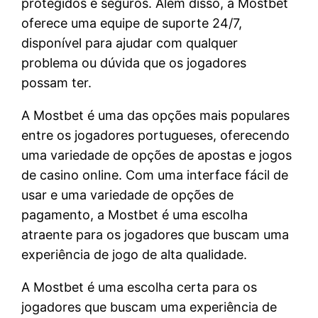
protegidos e seguros. Além disso, a Mostbet
oferece uma equipe de suporte 24/7,
disponível para ajudar com qualquer
problema ou dúvida que os jogadores
possam ter.
A Mostbet é uma das opções mais populares
entre os jogadores portugueses, oferecendo
uma variedade de opções de apostas e jogos
de casino online. Com uma interface fácil de
usar e uma variedade de opções de
pagamento, a Mostbet é uma escolha
atraente para os jogadores que buscam uma
experiência de jogo de alta qualidade.
A Mostbet é uma escolha certa para os
jogadores que buscam uma experiência de