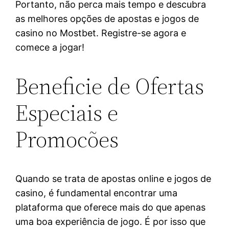
Portanto, não perca mais tempo e descubra
as melhores opções de apostas e jogos de
casino no Mostbet. Registre-se agora e
comece a jogar!
Beneficie de Ofertas
Especiais e
Promocões
Quando se trata de apostas online e jogos de
casino, é fundamental encontrar uma
plataforma que oferece mais do que apenas
uma boa experiência de jogo. É por isso que