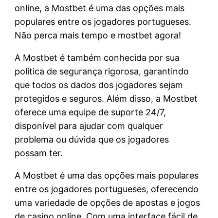
online, a Mostbet é uma das opções mais
populares entre os jogadores portugueses.
Não perca mais tempo e mostbet agora!
A Mostbet é também conhecida por sua
política de segurança rigorosa, garantindo
que todos os dados dos jogadores sejam
protegidos e seguros. Além disso, a Mostbet
oferece uma equipe de suporte 24/7,
disponível para ajudar com qualquer
problema ou dúvida que os jogadores
possam ter.
A Mostbet é uma das opções mais populares
entre os jogadores portugueses, oferecendo
uma variedade de opções de apostas e jogos
de casino online. Com uma interface fácil de