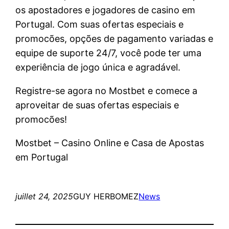
os apostadores e jogadores de casino em
Portugal. Com suas ofertas especiais e
promocões, opções de pagamento variadas e
equipe de suporte 24/7, você pode ter uma
experiência de jogo única e agradável.
Registre-se agora no Mostbet e comece a
aproveitar de suas ofertas especiais e
promocões!
Mostbet – Casino Online e Casa de Apostas
em Portugal
juillet 24, 2025
GUY HERBOMEZ
News