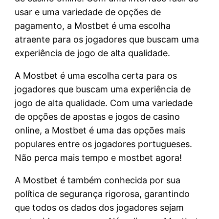
usar e uma variedade de opções de
pagamento, a Mostbet é uma escolha
atraente para os jogadores que buscam uma
experiência de jogo de alta qualidade.
A Mostbet é uma escolha certa para os
jogadores que buscam uma experiência de
jogo de alta qualidade. Com uma variedade
de opções de apostas e jogos de casino
online, a Mostbet é uma das opções mais
populares entre os jogadores portugueses.
Não perca mais tempo e mostbet agora!
A Mostbet é também conhecida por sua
política de segurança rigorosa, garantindo
que todos os dados dos jogadores sejam