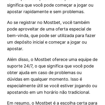
significa que você pode começar a jogar ou
apostar rapidamente e sem problemas.
Ao se registrar no Mostbet, você também
pode aproveitar de uma oferta especial de
bem-vinda, que pode ser utilizada para fazer
um depósito inicial e começar a jogar ou
apostar.
Além disso, o Mostbet oferece uma equipe de
suporte 24/7, o que significa que você pode
obter ajuda em caso de problemas ou
dúvidas em qualquer momento. Isso é
especialmente útil se você estiver jogando ou
apostando em um horário não tradicional.
Em resumo, o Mostbet é a escolha certa para