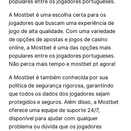
populares entre os jogadores portugueses.
A Mostbet é uma escolha certa para os
jogadores que buscam uma experiência de
jogo de alta qualidade. Com uma variedade
de opções de apostas e jogos de casino
online, a Mostbet é uma das opções mais
populares entre os jogadores portugueses.
Não perca mais tempo e mostbet pt agora!
A Mostbet é também conhecida por sua
política de segurança rigorosa, garantindo
que todos os dados dos jogadores sejam
protegidos e seguros. Além disso, a Mostbet
oferece uma equipe de suporte 24/7,
disponível para ajudar com qualquer
problema ou dúvida que os jogadores