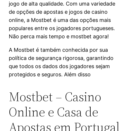
jogo de alta qualidade. Com uma variedade
de opções de apostas e jogos de casino
online, a Mostbet é uma das opções mais
populares entre os jogadores portugueses.
Não perca mais tempo e mostbet agora!
A Mostbet é também conhecida por sua
política de segurança rigorosa, garantindo
que todos os dados dos jogadores sejam
protegidos e seguros. Além disso
Mostbet – Casino
Online e Casa de
Apostas em Portugal