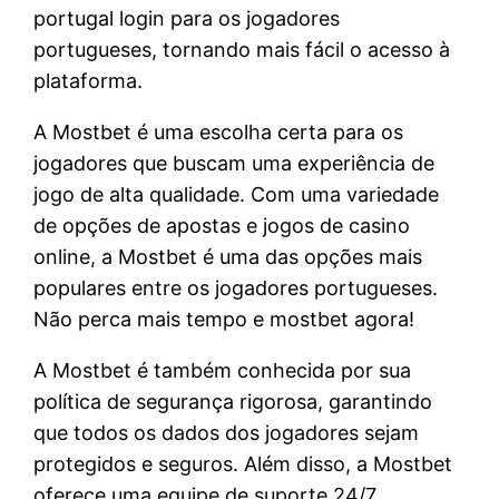
portugal login para os jogadores
portugueses, tornando mais fácil o acesso à
plataforma.
A Mostbet é uma escolha certa para os
jogadores que buscam uma experiência de
jogo de alta qualidade. Com uma variedade
de opções de apostas e jogos de casino
online, a Mostbet é uma das opções mais
populares entre os jogadores portugueses.
Não perca mais tempo e mostbet agora!
A Mostbet é também conhecida por sua
política de segurança rigorosa, garantindo
que todos os dados dos jogadores sejam
protegidos e seguros. Além disso, a Mostbet
oferece uma equipe de suporte 24/7,