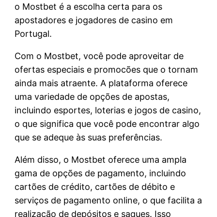
o Mostbet é a escolha certa para os
apostadores e jogadores de casino em
Portugal.
Com o Mostbet, você pode aproveitar de
ofertas especiais e promocões que o tornam
ainda mais atraente. A plataforma oferece
uma variedade de opções de apostas,
incluindo esportes, loterias e jogos de casino,
o que significa que você pode encontrar algo
que se adeque às suas preferências.
Além disso, o Mostbet oferece uma ampla
gama de opções de pagamento, incluindo
cartões de crédito, cartões de débito e
serviços de pagamento online, o que facilita a
realização de depósitos e saques. Isso