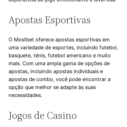
Apostas Esportivas
O Mostbet oferece apostas esportivas em
uma variedade de esportes, incluindo futebol,
basquete, ténis, futebol americano e muito
mais. Com uma ampla gama de opções de
apostas, incluindo apostas individuais e
apostas de combo, você pode encontrar a
opção que melhor se adapte às suas
necessidades.
Jogos de Casino