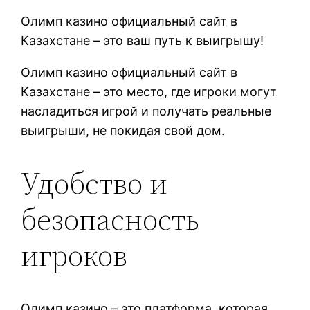
Олимп казино официальный сайт в
Казахстане – это ваш путь к выигрышу!
Олимп казино официальный сайт в
Казахстане – это место, где игроки могут
насладиться игрой и получать реальные
выигрыши, не покидая свой дом.
Удобство и
безопасность
игроков
Олимп казино – это платформа, которая