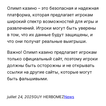
Олимп казино – это безопасная и надежная
платформа, которая предлагает игрокам
широкий спектр возможностей для игры и
развлечений. Игроки могут быть уверены
в том, что их данные будут защищены, и
что они получат реальные выигрыши.
Важно! Олимп казино предлагает игрокам
только официальный сайт, поэтому игроки
должны быть осторожны и не открывать
ссылки на другие сайты, которые могут
быть фальшивыми.
juillet 24, 2025
GUY HERBOMEZ
News