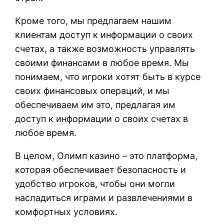
Кроме того, мы предлагаем нашим
клиентам доступ к информации о своих
счетах, а также возможность управлять
своими финансами в любое время. Мы
понимаем, что игроки хотят быть в курсе
своих финансовых операций, и мы
обеспечиваем им это, предлагая им
доступ к информации о своих счетах в
любое время.
В целом, Олимп казино – это платформа,
которая обеспечивает безопасность и
удобство игроков, чтобы они могли
насладиться играми и развлечениями в
комфортных условиях.