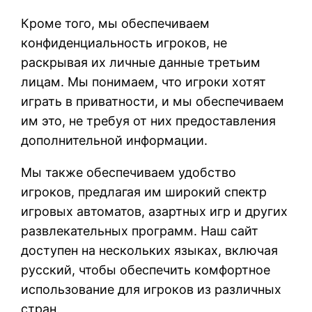
Кроме того, мы обеспечиваем
конфиденциальность игроков, не
раскрывая их личные данные третьим
лицам. Мы понимаем, что игроки хотят
играть в приватности, и мы обеспечиваем
им это, не требуя от них предоставления
дополнительной информации.
Мы также обеспечиваем удобство
игроков, предлагая им широкий спектр
игровых автоматов, азартных игр и других
развлекательных программ. Наш сайт
доступен на нескольких языках, включая
русский, чтобы обеспечить комфортное
использование для игроков из различных
стран.