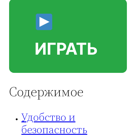
ИГРАТЬ
Содержимое
Удобство и
безопасность