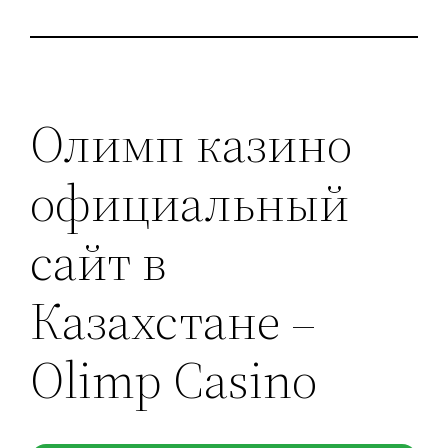
Олимп казино
официальный
сайт в
Казахстане –
Olimp Casino