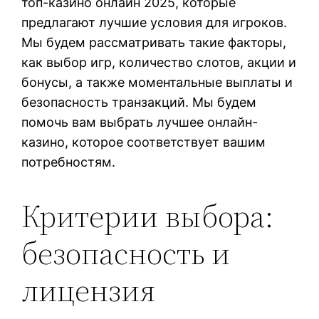
топ-казино онлайн 2025, которые
предлагают лучшие условия для игроков.
Мы будем рассматривать такие факторы,
как выбор игр, количество слотов, акции и
бонусы, а также моментальные выплаты и
безопасность транзакций. Мы будем
помочь вам выбрать лучшее онлайн-
казино, которое соответствует вашим
потребностям.
Критерии выбора:
безопасность и
лицензия