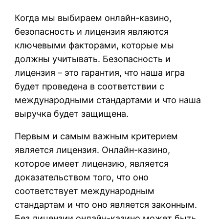
Когда мы выбираем онлайн-казино,
безопасность и лицензия являются
ключевыми факторами, которые мы
должны учитывать. Безопасность и
лицензия – это гарантия, что наша игра
будет проведена в соответствии с
международными стандартами и что наша
выручка будет защищена.
Первым и самым важным критерием
является лицензия. Онлайн-казино,
которое имеет лицензию, является
доказательством того, что оно
соответствует международным
стандартам и что оно является законным.
Без лицензии онлайн-казино может быть