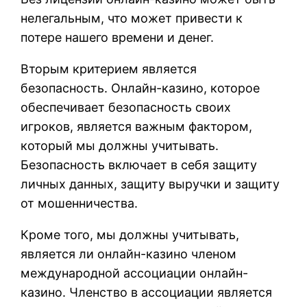
нелегальным, что может привести к
потере нашего времени и денег.
Вторым критерием является
безопасность. Онлайн-казино, которое
обеспечивает безопасность своих
игроков, является важным фактором,
который мы должны учитывать.
Безопасность включает в себя защиту
личных данных, защиту выручки и защиту
от мошенничества.
Кроме того, мы должны учитывать,
является ли онлайн-казино членом
международной ассоциации онлайн-
казино. Членство в ассоциации является