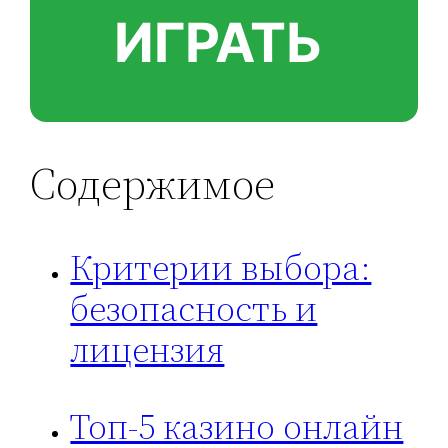
ИГРАТЬ
Содержимое
Критерии выбора:
безопасность и
лицензия
Топ-5 казино онлайн