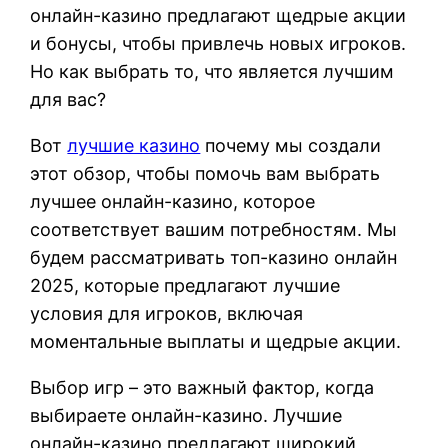
онлайн-казино предлагают щедрые акции
и бонусы, чтобы привлечь новых игроков.
Но как выбрать то, что является лучшим
для вас?
Вот
лучшие казино
почему мы создали
этот обзор, чтобы помочь вам выбрать
лучшее онлайн-казино, которое
соответствует вашим потребностям. Мы
будем рассматривать топ-казино онлайн
2025, которые предлагают лучшие
условия для игроков, включая
моментальные выплаты и щедрые акции.
Выбор игр – это важный фактор, когда
выбираете онлайн-казино. Лучшие
онлайн-казино предлагают широкий