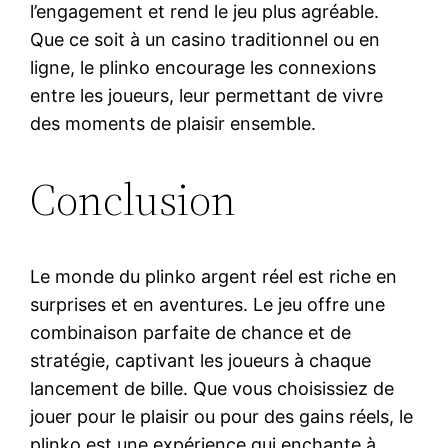
l’engagement et rend le jeu plus agréable.
Que ce soit à un casino traditionnel ou en
ligne, le plinko encourage les connexions
entre les joueurs, leur permettant de vivre
des moments de plaisir ensemble.
Conclusion
Le monde du plinko argent réel est riche en
surprises et en aventures. Le jeu offre une
combinaison parfaite de chance et de
stratégie, captivant les joueurs à chaque
lancement de bille. Que vous choisissiez de
jouer pour le plaisir ou pour des gains réels, le
plinko est une expérience qui enchante à