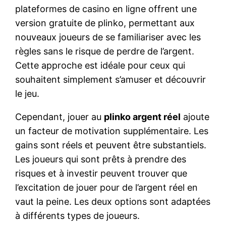
plateformes de casino en ligne offrent une
version gratuite de plinko, permettant aux
nouveaux joueurs de se familiariser avec les
règles sans le risque de perdre de l’argent.
Cette approche est idéale pour ceux qui
souhaitent simplement s’amuser et découvrir
le jeu.
Cependant, jouer au
plinko argent réel
ajoute
un facteur de motivation supplémentaire. Les
gains sont réels et peuvent être substantiels.
Les joueurs qui sont prêts à prendre des
risques et à investir peuvent trouver que
l’excitation de jouer pour de l’argent réel en
vaut la peine. Les deux options sont adaptées
à différents types de joueurs.