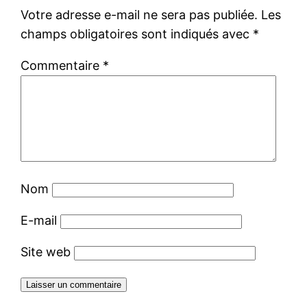
Votre adresse e-mail ne sera pas publiée.
Les
champs obligatoires sont indiqués avec
*
Commentaire
*
Nom
E-mail
Site web