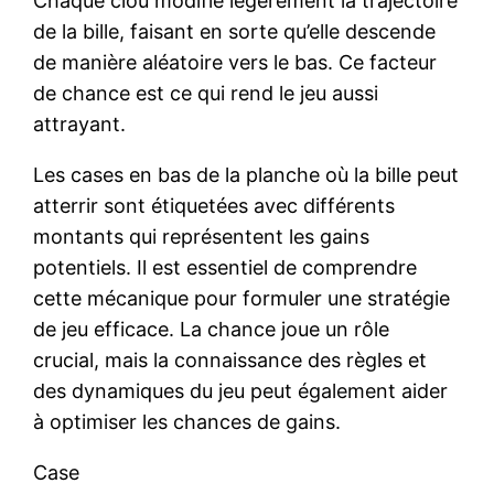
Chaque clou modifie légèrement la trajectoire
de la bille, faisant en sorte qu’elle descende
de manière aléatoire vers le bas. Ce facteur
de chance est ce qui rend le jeu aussi
attrayant.
Les cases en bas de la planche où la bille peut
atterrir sont étiquetées avec différents
montants qui représentent les gains
potentiels. Il est essentiel de comprendre
cette mécanique pour formuler une stratégie
de jeu efficace. La chance joue un rôle
crucial, mais la connaissance des règles et
des dynamiques du jeu peut également aider
à optimiser les chances de gains.
Case