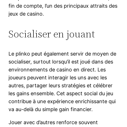
fin de compte, l’un des principaux attraits des
jeux de casino.
Socialiser en jouant
Le plinko peut également servir de moyen de
socialiser, surtout lorsqu’il est joué dans des
environnements de casino en direct. Les
joueurs peuvent interagir les uns avec les
autres, partager leurs stratégies et célébrer
les gains ensemble. Cet aspect social du jeu
contribue à une expérience enrichissante qui
va au-delà du simple gain financier.
Jouer avec d’autres renforce souvent