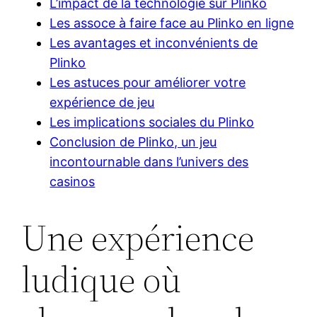
L’impact de la technologie sur Plinko
Les assoce à faire face au Plinko en ligne
Les avantages et inconvénients de
Plinko
Les astuces pour améliorer votre
expérience de jeu
Les implications sociales du Plinko
Conclusion de Plinko, un jeu
incontournable dans l’univers des
casinos
Une expérience
ludique où