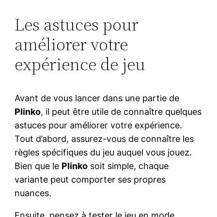
Les astuces pour
améliorer votre
expérience de jeu
Avant de vous lancer dans une partie de
Plinko
, il peut être utile de connaître quelques
astuces pour améliorer votre expérience.
Tout d’abord, assurez-vous de connaître les
règles spécifiques du jeu auquel vous jouez.
Bien que le
Plinko
soit simple, chaque
variante peut comporter ses propres
nuances.
Ensuite, pensez à tester le jeu en mode