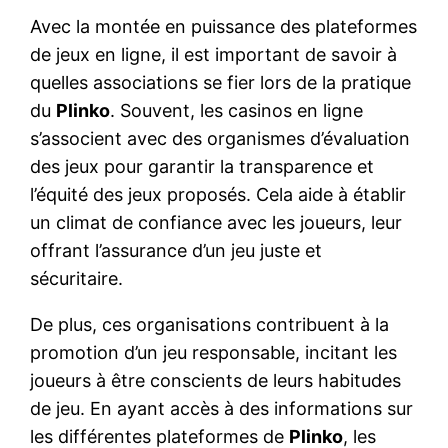
Avec la montée en puissance des plateformes
de jeux en ligne, il est important de savoir à
quelles associations se fier lors de la pratique
du
Plinko
. Souvent, les casinos en ligne
s’associent avec des organismes d’évaluation
des jeux pour garantir la transparence et
l’équité des jeux proposés. Cela aide à établir
un climat de confiance avec les joueurs, leur
offrant l’assurance d’un jeu juste et
sécuritaire.
De plus, ces organisations contribuent à la
promotion d’un jeu responsable, incitant les
joueurs à être conscients de leurs habitudes
de jeu. En ayant accès à des informations sur
les différentes plateformes de
Plinko
, les