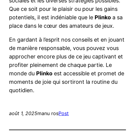
sociales et les diverses stratégies possibles.
Que ce soit pour le plaisir ou pour les gains
potentiels, il est indéniable que le
Plinko
a sa
place dans le cœur des amateurs de jeux.
En gardant à l’esprit nos conseils et en jouant
de manière responsable, vous pouvez vous
approcher encore plus de ce jeu captivant et
profiter pleinement de chaque partie. Le
monde du
Plinko
est accessible et promet de
moments de joie qui sortiront la routine du
quotidien.
août 1, 2025
manu ros
Post