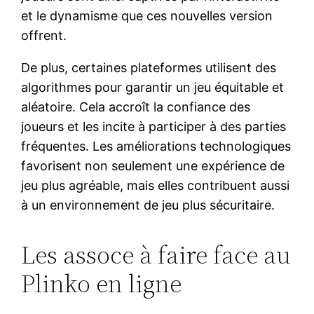
et le dynamisme que ces nouvelles version
offrent.
De plus, certaines plateformes utilisent des
algorithmes pour garantir un jeu équitable et
aléatoire. Cela accroît la confiance des
joueurs et les incite à participer à des parties
fréquentes. Les améliorations technologiques
favorisent non seulement une expérience de
jeu plus agréable, mais elles contribuent aussi
à un environnement de jeu plus sécuritaire.
Les assoce à faire face au
Plinko en ligne