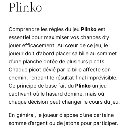
Plinko
Comprendre les règles du jeu
Plinko
est
essentiel pour maximiser vos chances d’y
jouer efficacement. Au cœur de ce jeu, le
joueur doit d’abord placer sa bille au sommet
d’une planche dotée de plusieurs picots.
Chaque picot dévié par la bille affecte son
chemin, rendant le résultat final imprévisible.
Ce principe de base fait du
Plinko
un jeu
captivant où le hasard domine, mais où
chaque décision peut changer le cours du jeu.
En général, le joueur dispose d’une certaine
somme d’argent ou de jetons pour participer.