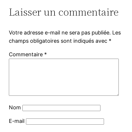
Laisser un commentaire
Votre adresse e-mail ne sera pas publiée.
Les
champs obligatoires sont indiqués avec
*
Commentaire
*
Nom
E-mail