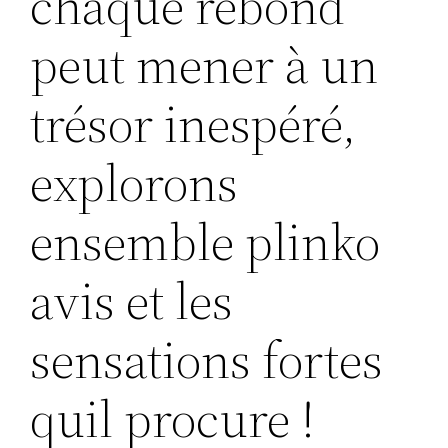
chaque rebond
peut mener à un
trésor inespéré,
explorons
ensemble plinko
avis et les
sensations fortes
quil procure !