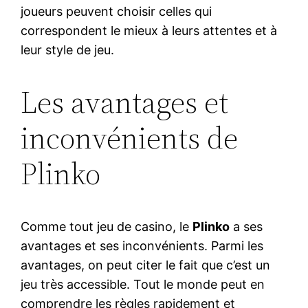
joueurs peuvent choisir celles qui
correspondent le mieux à leurs attentes et à
leur style de jeu.
Les avantages et
inconvénients de
Plinko
Comme tout jeu de casino, le
Plinko
a ses
avantages et ses inconvénients. Parmi les
avantages, on peut citer le fait que c’est un
jeu très accessible. Tout le monde peut en
comprendre les règles rapidement et