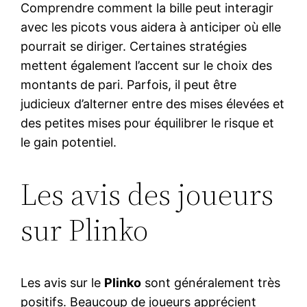
Comprendre comment la bille peut interagir
avec les picots vous aidera à anticiper où elle
pourrait se diriger. Certaines stratégies
mettent également l’accent sur le choix des
montants de pari. Parfois, il peut être
judicieux d’alterner entre des mises élevées et
des petites mises pour équilibrer le risque et
le gain potentiel.
Les avis des joueurs
sur Plinko
Les avis sur le
Plinko
sont généralement très
positifs. Beaucoup de joueurs apprécient