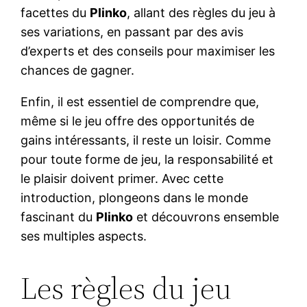
facettes du
Plinko
, allant des règles du jeu à
ses variations, en passant par des avis
d’experts et des conseils pour maximiser les
chances de gagner.
Enfin, il est essentiel de comprendre que,
même si le jeu offre des opportunités de
gains intéressants, il reste un loisir. Comme
pour toute forme de jeu, la responsabilité et
le plaisir doivent primer. Avec cette
introduction, plongeons dans le monde
fascinant du
Plinko
et découvrons ensemble
ses multiples aspects.
Les règles du jeu