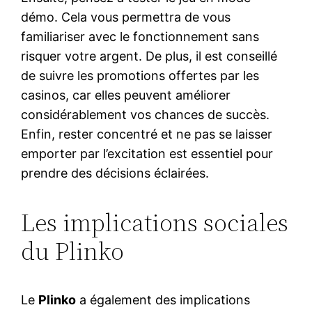
démo. Cela vous permettra de vous
familiariser avec le fonctionnement sans
risquer votre argent. De plus, il est conseillé
de suivre les promotions offertes par les
casinos, car elles peuvent améliorer
considérablement vos chances de succès.
Enfin, rester concentré et ne pas se laisser
emporter par l’excitation est essentiel pour
prendre des décisions éclairées.
Les implications sociales
du Plinko
Le
Plinko
a également des implications