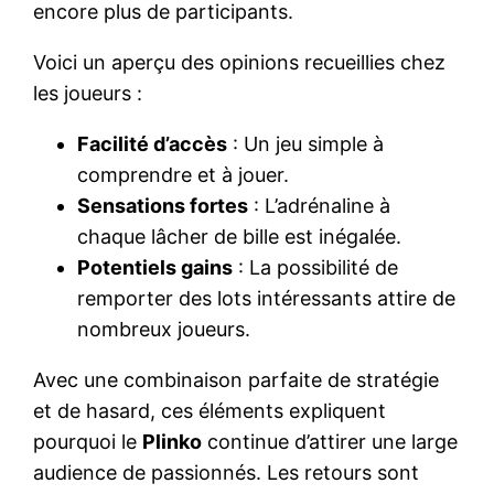
encore plus de participants.
Voici un aperçu des opinions recueillies chez
les joueurs :
Facilité d’accès
: Un jeu simple à
comprendre et à jouer.
Sensations fortes
: L’adrénaline à
chaque lâcher de bille est inégalée.
Potentiels gains
: La possibilité de
remporter des lots intéressants attire de
nombreux joueurs.
Avec une combinaison parfaite de stratégie
et de hasard, ces éléments expliquent
pourquoi le
Plinko
continue d’attirer une large
audience de passionnés. Les retours sont