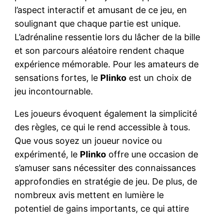
l’aspect interactif et amusant de ce jeu, en
soulignant que chaque partie est unique.
L’adrénaline ressentie lors du lâcher de la bille
et son parcours aléatoire rendent chaque
expérience mémorable. Pour les amateurs de
sensations fortes, le
Plinko
est un choix de
jeu incontournable.
Les joueurs évoquent également la simplicité
des règles, ce qui le rend accessible à tous.
Que vous soyez un joueur novice ou
expérimenté, le
Plinko
offre une occasion de
s’amuser sans nécessiter des connaissances
approfondies en stratégie de jeu. De plus, de
nombreux avis mettent en lumière le
potentiel de gains importants, ce qui attire