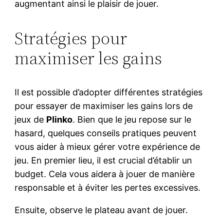
augmentant ainsi le plaisir de jouer.
Stratégies pour
maximiser les gains
Il est possible d’adopter différentes stratégies
pour essayer de maximiser les gains lors de
jeux de
Plinko
. Bien que le jeu repose sur le
hasard, quelques conseils pratiques peuvent
vous aider à mieux gérer votre expérience de
jeu. En premier lieu, il est crucial d’établir un
budget. Cela vous aidera à jouer de manière
responsable et à éviter les pertes excessives.
Ensuite, observe le plateau avant de jouer.