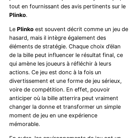
tout en fournissant des avis pertinents sur le
Plinko
.
Le
Plinko
est souvent décrit comme un jeu de
hasard, mais il intègre également des
éléments de stratégie. Chaque choix d’élan
de la bille peut influencer le résultat final, ce
qui amène les joueurs à réfléchir à leurs
actions. Ce jeu est donc à la fois un
divertissement et une forme de jeu sérieux,
voire de compétition. En effet, pouvoir
anticiper où la bille atterrira peut vraiment
changer la donne et transformer un simple
moment de jeu en une expérience
mémorable.