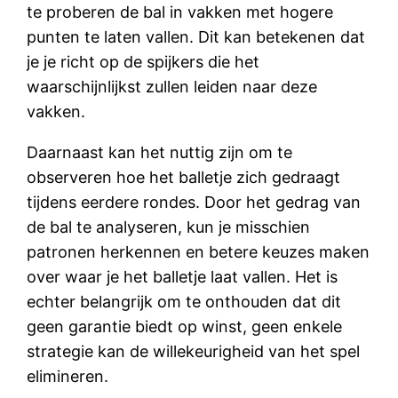
te proberen de bal in vakken met hogere
punten te laten vallen. Dit kan betekenen dat
je je richt op de spijkers die het
waarschijnlijkst zullen leiden naar deze
vakken.
Daarnaast kan het nuttig zijn om te
observeren hoe het balletje zich gedraagt
tijdens eerdere rondes. Door het gedrag van
de bal te analyseren, kun je misschien
patronen herkennen en betere keuzes maken
over waar je het balletje laat vallen. Het is
echter belangrijk om te onthouden dat dit
geen garantie biedt op winst, geen enkele
strategie kan de willekeurigheid van het spel
elimineren.