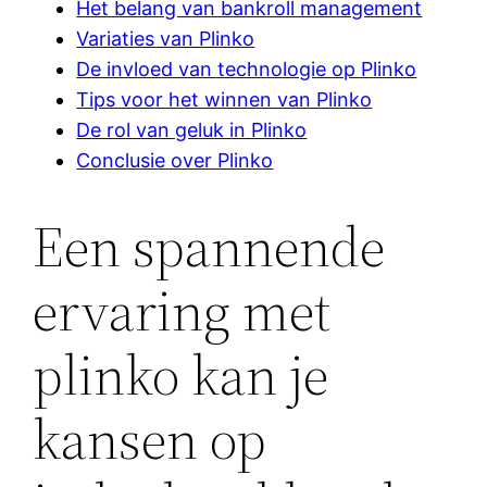
Het belang van bankroll management
Variaties van Plinko
De invloed van technologie op Plinko
Tips voor het winnen van Plinko
De rol van geluk in Plinko
Conclusie over Plinko
Een spannende
ervaring met
plinko kan je
kansen op