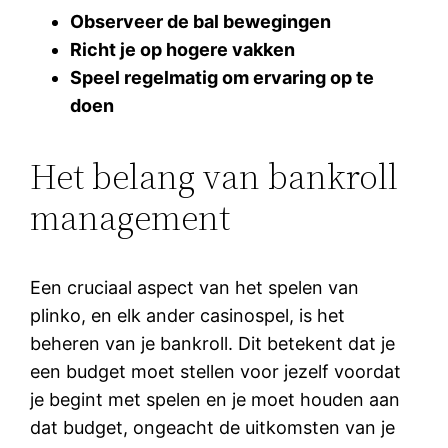
Observeer de bal bewegingen
Richt je op hogere vakken
Speel regelmatig om ervaring op te
doen
Het belang van bankroll
management
Een cruciaal aspect van het spelen van
plinko, en elk ander casinospel, is het
beheren van je bankroll. Dit betekent dat je
een budget moet stellen voor jezelf voordat
je begint met spelen en je moet houden aan
dat budget, ongeacht de uitkomsten van je