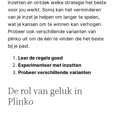
inzetten en ontdek welke strategie het beste
voor jou werkt. Soms kan het verminderen
van je inzet je helpen om langer te spelen,
wat je kansen om te winnen kan verhogen.
Probeer ook verschillende varianten van
plinko uit om de één te vinden die het beste
bij je past.
Leer de regels goed
Experimenteer met inzetten
Probeer verschillende varianten
De rol van geluk in
Plinko