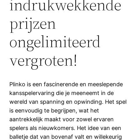
indrukwekkende
prijzen
ongelimiteerd
vergroten!
Plinko is een fascinerende en meeslepende
kansspelervaring die je meeneemt in de
wereld van spanning en opwinding. Het spel
is eenvoudig te begrijpen, wat het
aantrekkelijk maakt voor zowel ervaren
spelers als nieuwkomers. Het idee van een
balletje dat van bovenaf valt en willekeurig