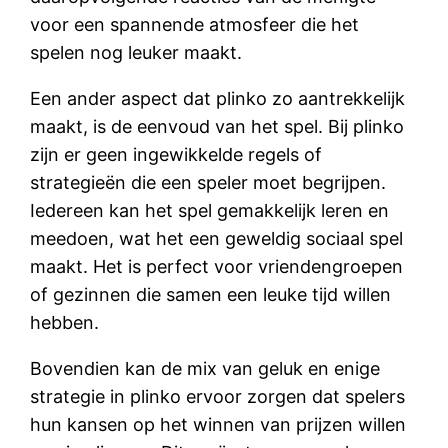
voor een spannende atmosfeer die het
spelen nog leuker maakt.
Een ander aspect dat plinko zo aantrekkelijk
maakt, is de eenvoud van het spel. Bij plinko
zijn er geen ingewikkelde regels of
strategieën die een speler moet begrijpen.
Iedereen kan het spel gemakkelijk leren en
meedoen, wat het een geweldig sociaal spel
maakt. Het is perfect voor vriendengroepen
of gezinnen die samen een leuke tijd willen
hebben.
Bovendien kan de mix van geluk en enige
strategie in plinko ervoor zorgen dat spelers
hun kansen op het winnen van prijzen willen