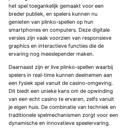
het spel toegankelijk gemaakt voor een
breder publiek, en spelers kunnen nu
genieten van plinko-spellen op hun
smartphones en computers. Deze digitale
versies zijn vaak voorzien van responsieve
graphics en interactieve functies die de
ervaring nog meeslepender maken.
Daarnaast zijn er live plinko-spellen waarbij
spelers in real-time kunnen deelnemen aan
een fysiek spel vanuit de casino-omgeving.
Dit biedt een unieke kans om de opwinding
van een echt casino te ervaren, zelfs vanuit
je eigen huis. De combinatie van techniek en
traditionele spelmechanismen zorgt voor een
dynamische en innovatieve speelervaring.