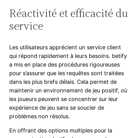
Réactivité et efficacité du
service
Les utilisateurs apprécient un service client
qui répond rapidement à leurs besoins. betify
a mis en place des procédures rigoureuses
pour s’assurer que les requêtes sont traitées
dans les plus brefs délais. Cela permet de
maintenir un environnement de jeu positif, où
les joueurs peuvent se concentrer sur leur
expérience de jeu sans se soucier de
problèmes non résolus.
En offrant des options multiples pour la