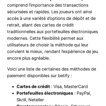
comprend l’importance des transactions
sécurisées et rapides. Les joueurs ont ainsi
accès à une variété d’options de dépôt et de
retrait, allant des cartes de crédit
traditionnelles aux portefeuilles électroniques
modernes. Cette flexibilité permet aux
utilisateurs de choisir la méthode qui leur
convient le mieux, rendant l’expérience de jeu
encore plus agréable.
Voici une liste de certaines des méthodes de
paiement disponibles sur betify :
Cartes de crédit
: Visa, MasterCard
Portefeuilles électroniques
: PayPal,
Skrill, Neteller