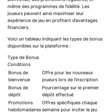
même des programmes de fidélité. Les
joueurs peuvent ainsi maximiser leur
expérience de jeu en profitant d’avantages
financiers.
Voici un tableau indiquant les types de bonus
disponibles sur la plateforme :
Type de Bonus
Conditions
Bonus de
Offre pour les nouveaux
bienvenue
joueurs lors de l’inscription
Bonus de
Pourcentage sur le premier
dépôt
dépôt effectué
Promotions
Offres spécifiques chaque
hebdomadaires
semaine pour inciter le jeu