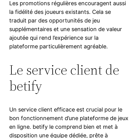
Les promotions régulières encouragent aussi
la fidélité des joueurs existants. Cela se
traduit par des opportunités de jeu
supplémentaires et une sensation de valeur
ajoutée qui rend l’expérience sur la
plateforme particulièrement agréable.
Le service client de
betify
Un service client efficace est crucial pour le
bon fonctionnement d’une plateforme de jeux
en ligne. betify le comprend bien et met à
disposition une équipe dédiée, prête à