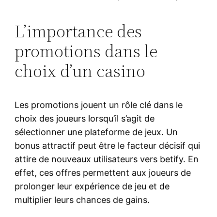
L’importance des
promotions dans le
choix d’un casino
Les promotions jouent un rôle clé dans le
choix des joueurs lorsqu’il s’agit de
sélectionner une plateforme de jeux. Un
bonus attractif peut être le facteur décisif qui
attire de nouveaux utilisateurs vers betify. En
effet, ces offres permettent aux joueurs de
prolonger leur expérience de jeu et de
multiplier leurs chances de gains.