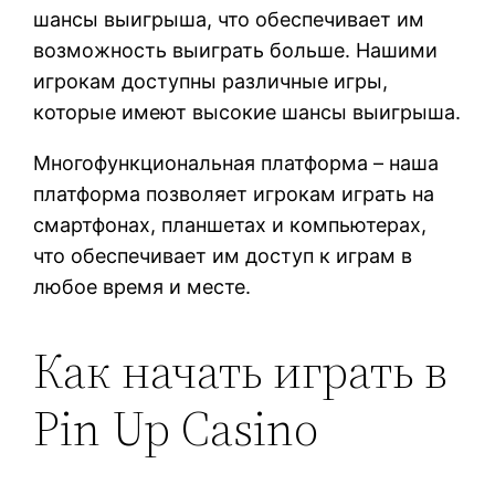
шансы выигрыша, что обеспечивает им
возможность выиграть больше. Нашими
игрокам доступны различные игры,
которые имеют высокие шансы выигрыша.
Многофункциональная платформа – наша
платформа позволяет игрокам играть на
смартфонах, планшетах и компьютерах,
что обеспечивает им доступ к играм в
любое время и месте.
Как начать играть в
Pin Up Casino