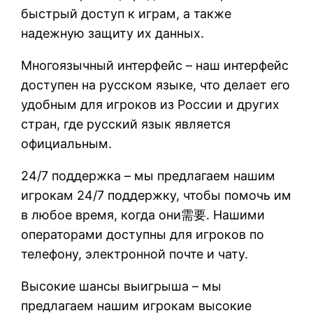
быстрый доступ к играм, а также
надежную защиту их данных.
Многоязычный интерфейс – наш интерфейс
доступен на русском языке, что делает его
удобным для игроков из России и других
стран, где русский язык является
официальным.
24/7 поддержка – мы предлагаем нашим
игрокам 24/7 поддержку, чтобы помочь им
в любое время, когда они需要. Нашими
операторами доступны для игроков по
телефону, электронной почте и чату.
Высокие шансы выигрыша – мы
предлагаем нашим игрокам высокие