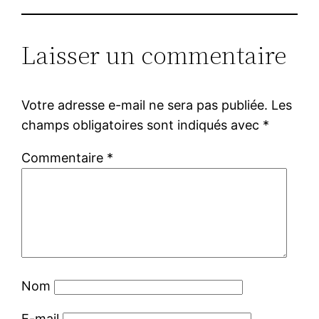
Laisser un commentaire
Votre adresse e-mail ne sera pas publiée.
Les
champs obligatoires sont indiqués avec
*
Commentaire
*
Nom
E-mail