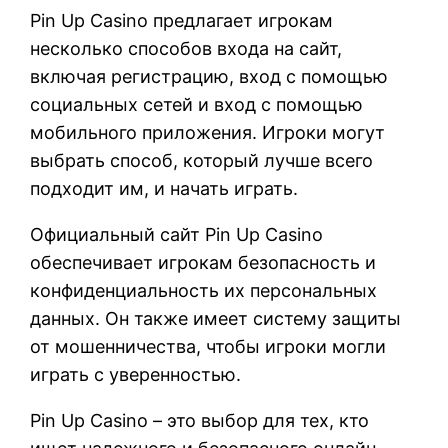
Pin Up Casino предлагает игрокам
несколько способов входа на сайт,
включая регистрацию, вход с помощью
социальных сетей и вход с помощью
мобильного приложения. Игроки могут
выбрать способ, который лучше всего
подходит им, и начать играть.
Официальный сайт Pin Up Casino
обеспечивает игрокам безопасность и
конфиденциальность их персональных
данных. Он также имеет систему защиты
от мошенничества, чтобы игроки могли
играть с уверенностью.
Pin Up Casino – это выбор для тех, кто