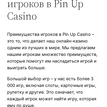
игроков в Pin Up
Casino
Преимущества игроков в Pin Up Casino –
это то, что делает наш онлайн-казино
одним из лучших в мире. Мы предлагаем
нашим игрокам множество преимуществ,
которые помогут им насладиться игрой и
выиграть больше.
Большой выбор игр – у нас есть более 3
000 игр, включая слоты, карточные игры,
рулетку и другие. Это означает, что
каждый игрок может найти игру, которая
ему по душе.