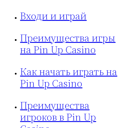
Входи и играй
Преимущества игры
на Pin Up Casino
Как начать играть на
Pin Up Casino
Преимущества
игроков в Pin Up