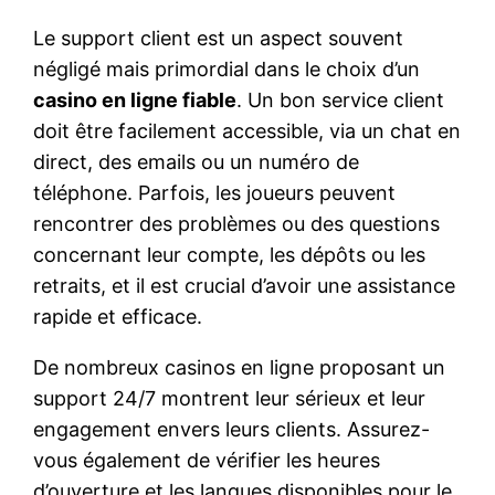
Le support client est un aspect souvent
négligé mais primordial dans le choix d’un
casino en ligne fiable
. Un bon service client
doit être facilement accessible, via un chat en
direct, des emails ou un numéro de
téléphone. Parfois, les joueurs peuvent
rencontrer des problèmes ou des questions
concernant leur compte, les dépôts ou les
retraits, et il est crucial d’avoir une assistance
rapide et efficace.
De nombreux casinos en ligne proposant un
support 24/7 montrent leur sérieux et leur
engagement envers leurs clients. Assurez-
vous également de vérifier les heures
d’ouverture et les langues disponibles pour le