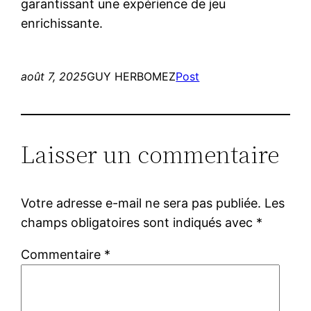
garantissant une expérience de jeu
enrichissante.
août 7, 2025
GUY HERBOMEZ
Post
Laisser un commentaire
Votre adresse e-mail ne sera pas publiée.
Les
champs obligatoires sont indiqués avec
*
Commentaire
*