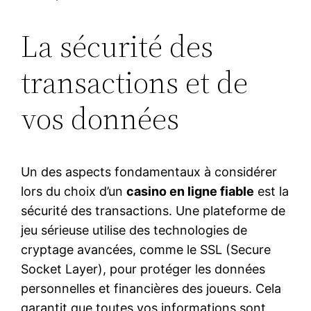
La sécurité des
transactions et de
vos données
Un des aspects fondamentaux à considérer
lors du choix d’un
casino en ligne fiable
est la
sécurité des transactions. Une plateforme de
jeu sérieuse utilise des technologies de
cryptage avancées, comme le SSL (Secure
Socket Layer), pour protéger les données
personnelles et financières des joueurs. Cela
garantit que toutes vos informations sont