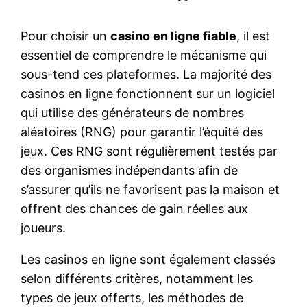
Pour choisir un
casino en ligne fiable
, il est
essentiel de comprendre le mécanisme qui
sous-tend ces plateformes. La majorité des
casinos en ligne fonctionnent sur un logiciel
qui utilise des générateurs de nombres
aléatoires (RNG) pour garantir l’équité des
jeux. Ces RNG sont régulièrement testés par
des organismes indépendants afin de
s’assurer qu’ils ne favorisent pas la maison et
offrent des chances de gain réelles aux
joueurs.
Les casinos en ligne sont également classés
selon différents critères, notamment les
types de jeux offerts, les méthodes de