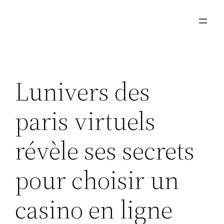
Aller
au
contenu
Lunivers des
paris virtuels
révèle ses secrets
pour choisir un
casino en ligne