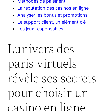
Méthodes de paiement
La réputation des casinos en ligne
Analyser les bonus et promotions
Le support client, un élément clé
Les jeux responsables
Lunivers des
paris virtuels
révèle ses secrets
pour choisir un
casino en ligne