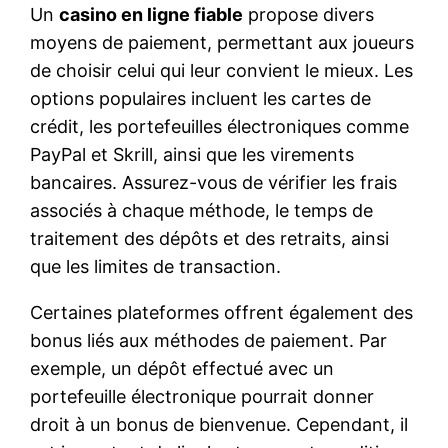
Un
casino en ligne fiable
propose divers
moyens de paiement, permettant aux joueurs
de choisir celui qui leur convient le mieux. Les
options populaires incluent les cartes de
crédit, les portefeuilles électroniques comme
PayPal et Skrill, ainsi que les virements
bancaires. Assurez-vous de vérifier les frais
associés à chaque méthode, le temps de
traitement des dépôts et des retraits, ainsi
que les limites de transaction.
Certaines plateformes offrent également des
bonus liés aux méthodes de paiement. Par
exemple, un dépôt effectué avec un
portefeuille électronique pourrait donner
droit à un bonus de bienvenue. Cependant, il