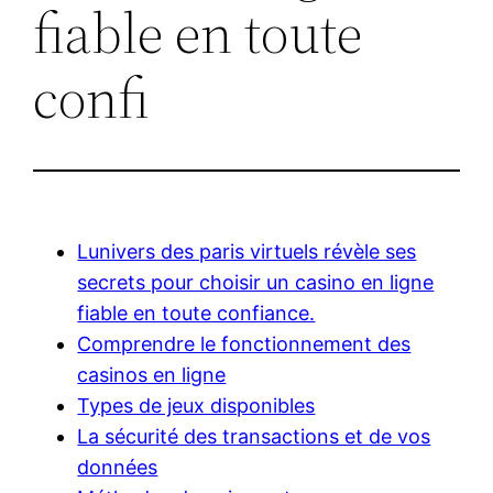
fiable en toute
confi
Lunivers des paris virtuels révèle ses
secrets pour choisir un casino en ligne
fiable en toute confiance.
Comprendre le fonctionnement des
casinos en ligne
Types de jeux disponibles
La sécurité des transactions et de vos
données