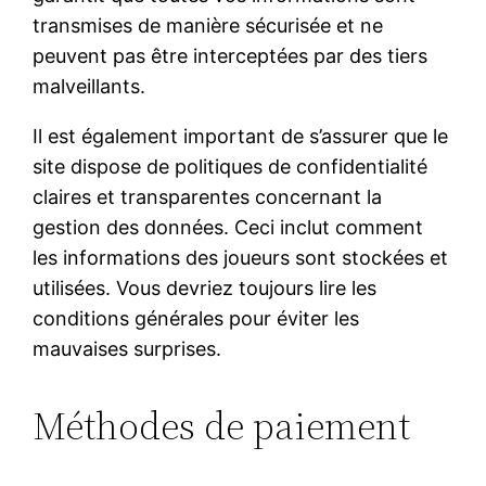
transmises de manière sécurisée et ne
peuvent pas être interceptées par des tiers
malveillants.
Il est également important de s’assurer que le
site dispose de politiques de confidentialité
claires et transparentes concernant la
gestion des données. Ceci inclut comment
les informations des joueurs sont stockées et
utilisées. Vous devriez toujours lire les
conditions générales pour éviter les
mauvaises surprises.
Méthodes de paiement