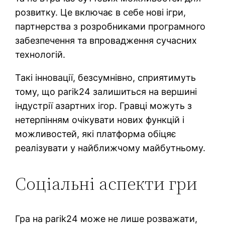
розвитку. Це включає в себе нові ігри,
партнерства з розробниками програмного
забезпечення та впровадження сучасних
технологій.
Такі інновації, безсумнівно, сприятимуть
тому, що parik24 залишиться на вершині
індустрії азартних ігор. Гравці можуть з
нетерпінням очікувати нових функцій і
можливостей, які платформа обіцяє
реалізувати у найближчому майбутньому.
Соціальні аспекти гри
Гра на parik24 може не лише розважати,