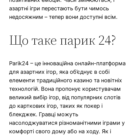
азартні ігри перестають бути чимось
недосяжним – тепер вони доступні всім.
Що таке парик 24?
Parik24 – це інноваційна онлайн-платформа
для азартних ігор, яка об’єднує в собі
елементи традиційного казино та новітніх
технологій. Вона пропонує користувачам
великий вибір ігор, від популярних слотів
до карткових ігор, таких як покер і
блекджек. Гравці можуть
насолоджуватися різноманітними іграми у
комфорті свого дому або на ходу. Як і