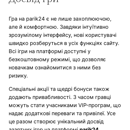
Гра на parik24 є не лише захоплюючою,
але й комфортною. Завдяки інтуїтивно
зрозумілому інтерфейсу, нові користувачі
швидко розберуться в усіх функціях сайту.
Всі ігри на платформі доступні у
безкоштовному режимі, що дозволяє
новачкам ознайомитися з ними без
ризику.
Спеціальні акції та щедрі бонуси також
додають привабливості. З часом гравці
можуть стати учасниками VIP-програм, що
надає додаткові переваги та привілеї. Усе
це разом створює унікальний досвід
азартних ігор на платформі
parik24
.