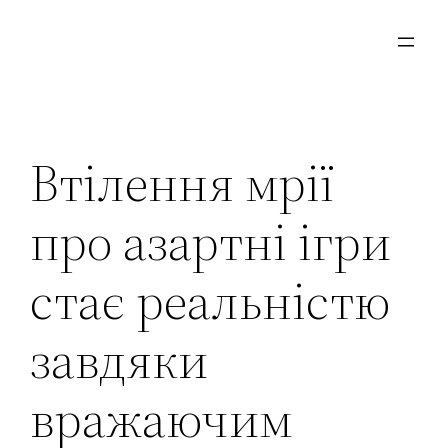
Aller
au
contenu
Втілення мрії
про азартні ігри
стає реальністю
завдяки
вражаючим