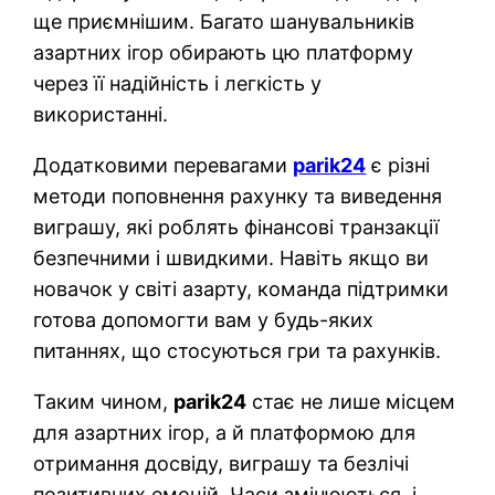
ще приємнішим. Багато шанувальників
азартних ігор обирають цю платформу
через її надійність і легкість у
використанні.
Додатковими перевагами
parik24
є різні
методи поповнення рахунку та виведення
виграшу, які роблять фінансові транзакції
безпечними і швидкими. Навіть якщо ви
новачок у світі азарту, команда підтримки
готова допомогти вам у будь-яких
питаннях, що стосуються гри та рахунків.
Таким чином,
parik24
стає не лише місцем
для азартних ігор, а й платформою для
отримання досвіду, виграшу та безлічі
позитивних емоцій. Часи змінюються, і