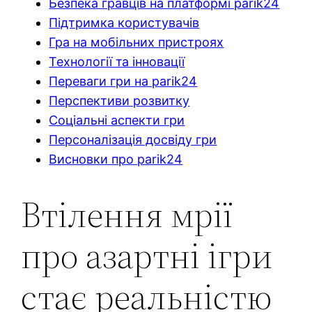
Безпека гравців на платформі parik24
Підтримка користувачів
Гра на мобільних пристроях
Технології та інновації
Переваги гри на parik24
Перспективи розвитку
Соціальні аспекти гри
Персоналізація досвіду гри
Висновки про parik24
Втілення мрії
про азартні ігри
стає реальністю