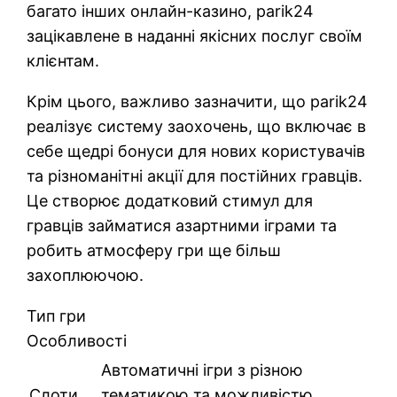
багато інших онлайн-казино, parik24
зацікавлене в наданні якісних послуг своїм
клієнтам.
Крім цього, важливо зазначити, що parik24
реалізує систему заохочень, що включає в
себе щедрі бонуси для нових користувачів
та різноманітні акції для постійних гравців.
Це створює додатковий стимул для
гравців займатися азартними іграми та
робить атмосферу гри ще більш
захоплюючою.
Тип гри
Особливості
Автоматичні ігри з різною
Слоти
тематикою та можливістю