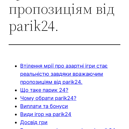
пропозиціям від
parik24.
Втілення мрії про азартні ігри стає
реальністю завдяки вражаючим
пропозиціям від parik24.
Що таке парик 24?
Чому обрати parik24?
Виплати та бонуси
Види ігор на parik24
Досвід гри