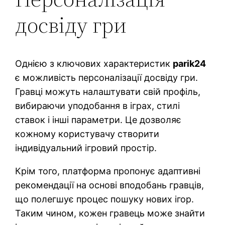
досвіду гри
Однією з ключових характеристик
parik24
є можливість персоналізації досвіду гри.
Гравці можуть налаштувати свій профіль,
вибираючи уподобання в іграх, стилі
ставок і інші параметри. Це дозволяє
кожному користувачу створити
індивідуальний ігровий простір.
Крім того, платформа пропонує адаптивні
рекомендації на основі вподобань гравців,
що полегшує процес пошуку нових ігор.
Таким чином, кожен гравець може знайти