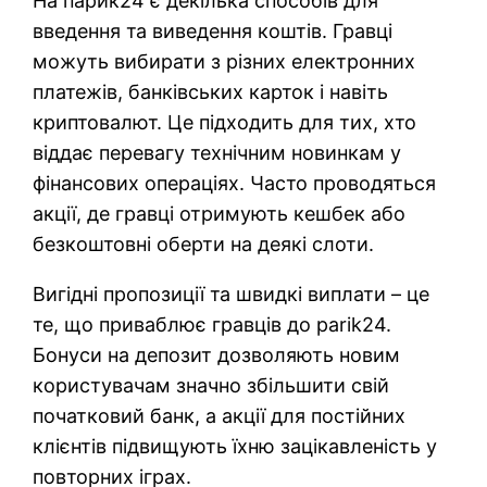
На парик24 є декілька способів для
введення та виведення коштів. Гравці
можуть вибирати з різних електронних
платежів, банківських карток і навіть
криптовалют. Це підходить для тих, хто
віддає перевагу технічним новинкам у
фінансових операціях. Часто проводяться
акції, де гравці отримують кешбек або
безкоштовні оберти на деякі слоти.
Вигідні пропозиції та швидкі виплати – це
те, що приваблює гравців до parik24.
Бонуси на депозит дозволяють новим
користувачам значно збільшити свій
початковий банк, а акції для постійних
клієнтів підвищують їхню зацікавленість у
повторних іграх.