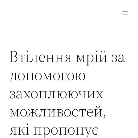
Aller
au
contenu
Втілення мрій за
допомогою
захоплюючих
можливостей,
які пропонує