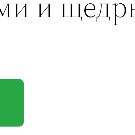
ми и щед
и