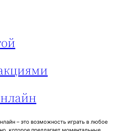
той
 акциями
онлайн
нлайн – это возможность играть в любое
зино, которое предлагает моментальные