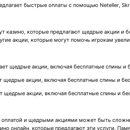
едлагает быстрые оплаты с помощью Neteller, Skrill
ут казино, которые предлагают щедрые акции и б
ругие акции, которые могут помочь игрокам увел
агает щедрые акции, включая бесплатные спины и 
ает щедрые акции, включая бесплатные спины и бе
ает щедрые акции, включая бесплатные спины и бе
й оплатой и щедрыми акциями может быть сложн
ино онлайн, которые предлагают эти услуги. Пам