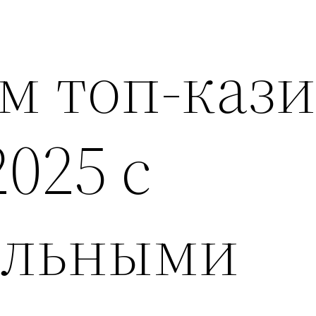
м топ-каз
025 с
альными