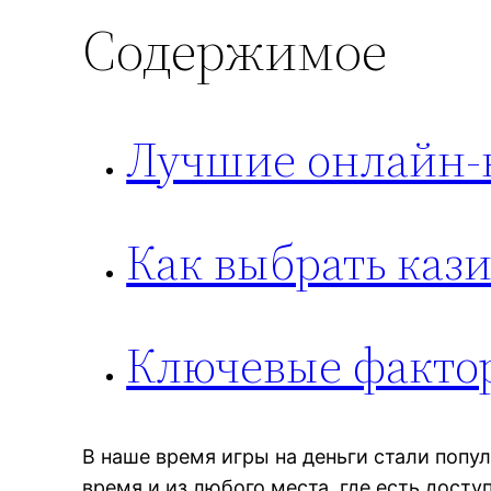
Содержимое
Лучшие онлайн-к
Как выбрать каз
Ключевые фактор
В наше время игры на деньги стали попу
время и из любого места, где есть досту