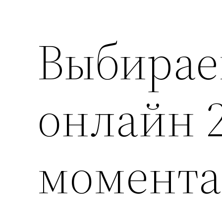
Выбирае
онлайн 2
момент