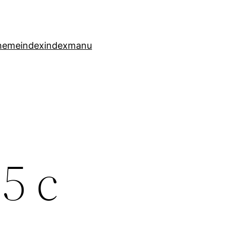
Theme
index
indexmanu
5 с