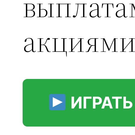
выплата
акциям
ИГРАТЬ