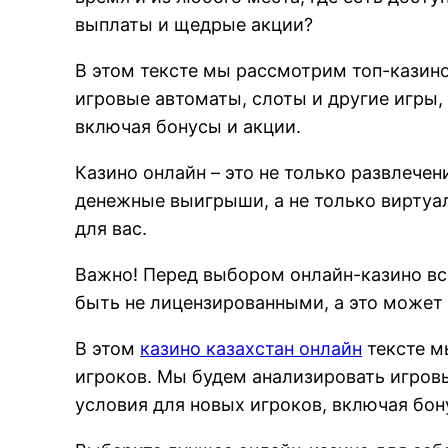
выплаты и щедрые акции?
В этом тексте мы рассмотрим топ-казин
игровые автоматы, слоты и другие игры,
включая бонусы и акции.
Казино онлайн – это не только развлечен
денежные выигрыши, а не только виртуа
для вас.
Важно! Перед выбором онлайн-казино все
быть не лицензированными, а это может 
В этом
казино казахстан онлайн
тексте м
игроков. Мы будем анализировать игров
условия для новых игроков, включая бон