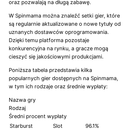
oraz pozwalają na długą zabawę.
W Spinmama można znaleźć setki gier, które
są regularnie aktualizowane o nowe tytuły od
uznanych dostawców oprogramowania.
Dzięki temu platforma pozostaje
konkurencyjna na rynku, a gracze mogą
cieszyć się jakościowymi produkcjami.
Poniższa tabela przedstawia kilka
popularnych gier dostępnych na Spinmama,
w tym ich rodzaje oraz średnie wypłaty:
Nazwa gry
Rodzaj
Średni procent wypłaty
Starburst
Slot
96.1%