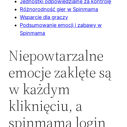
Jednostki odpowiedzialne za kontrolę
Różnorodność gier w Spinmama
Wsparcie dla graczy
Podsumowanie emocji i zabawy w
Spinmama
Niepowtarzalne
emocje zaklęte są
w każdym
kliknięciu, a
spinmama login