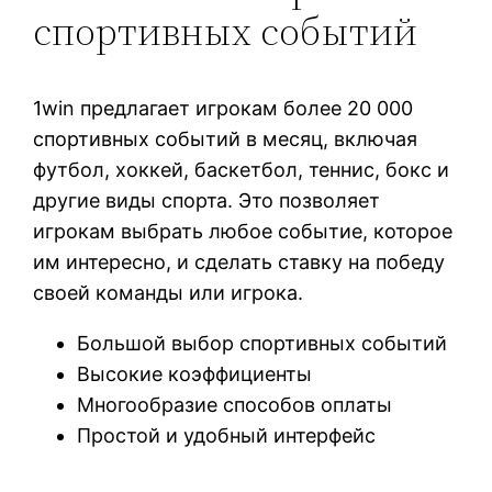
спортивных событий
1win предлагает игрокам более 20 000
спортивных событий в месяц, включая
футбол, хоккей, баскетбол, теннис, бокс и
другие виды спорта. Это позволяет
игрокам выбрать любое событие, которое
им интересно, и сделать ставку на победу
своей команды или игрока.
Большой выбор спортивных событий
Высокие коэффициенты
Многообразие способов оплаты
Простой и удобный интерфейс