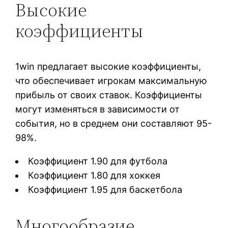
Высокие
коэффициенты
1win предлагает высокие коэффициенты,
что обеспечивает игрокам максимальную
прибыль от своих ставок. Коэффициенты
могут изменяться в зависимости от
события, но в среднем они составляют 95-
98%.
Коэффициент 1.90 для футбола
Коэффициент 1.80 для хоккея
Коэффициент 1.95 для баскетбола
Многообразие