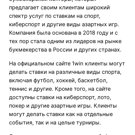
предлагает своим клиентам широкий
спектр услуг по ставкам на спорт,
киберспорт и другие виды азартных игр.
Компания была основана в 2018 году и с
тех пор стала одним из лидеров на рынке
букмекерства в России и других странах.
На официальном сайте 1win клиенты могут
делать ставки на различные виды спорта,
включая футбол, хоккей, баскетбол,
теннис и другие. Кроме того, на сайте
доступны ставки на киберспорт, лото,
покер и другие азартные игры. Клиенты
могут делать ставки как на отдельные
события, так и на целые турниры.