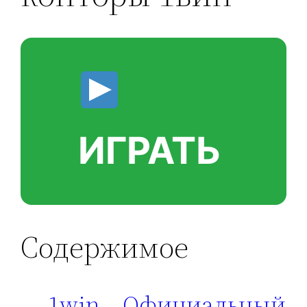
ИГРАТЬ
Содержимое
1win – Официальный