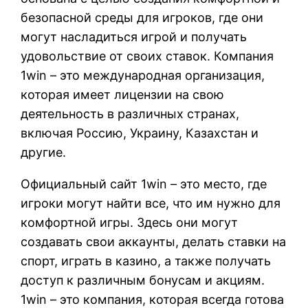
безопасной среды для игроков, где они
могут насладиться игрой и получать
удовольствие от своих ставок. Компания
1win – это международная организация,
которая имеет лицензии на свою
деятельность в различных странах,
включая Россию, Украину, Казахстан и
другие.
Официальный сайт 1win – это место, где
игроки могут найти все, что им нужно для
комфортной игры. Здесь они могут
создавать свои аккаунты, делать ставки на
спорт, играть в казино, а также получать
доступ к различным бонусам и акциям.
1win – это компания, которая всегда готова