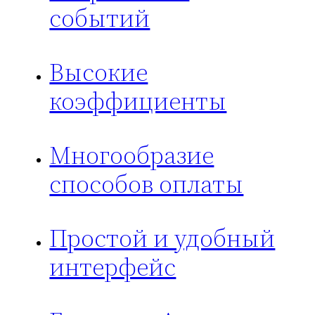
событий
Высокие
коэффициенты
Многообразие
способов оплаты
Простой и удобный
интерфейс