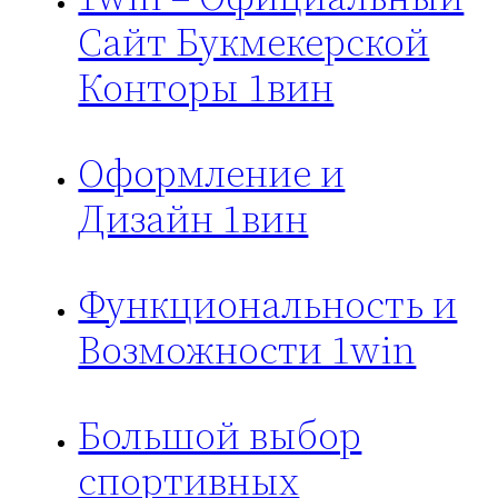
Сайт Букмекерской
Конторы 1вин
Оформление и
Дизайн 1вин
Функциональность и
Возможности 1win
Большой выбор
спортивных