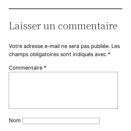
Laisser un commentaire
Votre adresse e-mail ne sera pas publiée.
Les
champs obligatoires sont indiqués avec
*
Commentaire
*
Nom