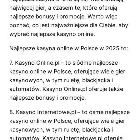
najwięcej gier, a czasem te, które oferują
najlepsze bonusy i promocje. Warto więc
poznać, co jest najważniejsze dla Ciebie, aby
wybrać najlepsze kasyno online.
Najlepsze kasyna online w Polsce w 2025 to:
7. Kasyno Online.pl – to siódme najlepsze
kasyno online w Polsce, oferujące wiele gier
kasynowych, w tym ruletę, blackjacka i
automatów. Kasyno Online.pl oferuje także
najlepsze bonusy i promocje.
8. Kasyno Internetowe.pl – to ósme najlepsze
kasyno online w Polsce, oferujące wiele gier
kasynowych, w tym ruletę, blackjacka i
automatów. Kasyno Internetowe.pl oferuje