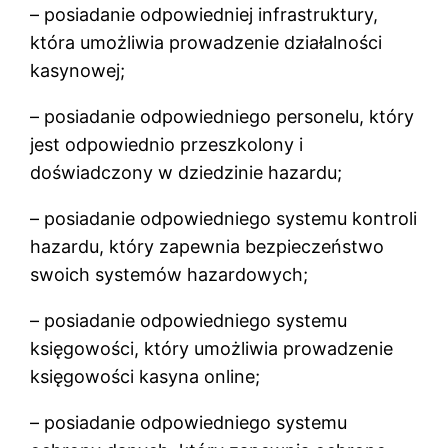
– posiadanie odpowiedniej infrastruktury,
która umożliwia prowadzenie działalności
kasynowej;
– posiadanie odpowiedniego personelu, który
jest odpowiednio przeszkolony i
doświadczony w dziedzinie hazardu;
– posiadanie odpowiedniego systemu kontroli
hazardu, który zapewnia bezpieczeństwo
swoich systemów hazardowych;
– posiadanie odpowiedniego systemu
księgowości, który umożliwia prowadzenie
księgowości kasyna online;
– posiadanie odpowiedniego systemu