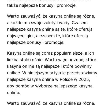
także najlepsze bonusy i promocje.
Warto zauważyć, że kasyna online są różne,
a każde ma swoje zalety i wady. Czasem
najlepsze kasyna online są te, które oferują
najwięcej gier, a czasem te, które oferują
najlepsze bonusy i promocje.
Kasyna online są coraz popularniejsze, a ich
liczba stale rośnie. Warto więc poznać, które
kasyna online są najlepsze i które powinny
unikać. W niniejszym artykule przedstawiamy
najlepsze kasyna online w Polsce w 2025,
aby pomóc w wyborze najlepszego kasyna
online.
Warto zauważyć, że kasyna online są różne,