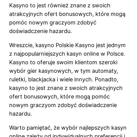
Kasyno to jest również znane z swoich
atrakcyjnych ofert bonusowych, które mogą
pomóc nowym graczyom zdobyć
doświadczenie hazardu.
Wreszcie, kasyno Polskie Kasyno jest jednym
z najpopularniejszych kasyn online w Polsce.
Kasyno to oferuje swoim klientom szeroki
wybór gier kasynowych, w tym automaty,
ruletki, blackjacka i wiele innych. Ponadto,
kasyno to jest znane z swoich atrakcyjnych
ofert bonusowych, które mogą pomóc
nowym graczyom zdobyć doświadczenie
hazardu.
Warto pamiętać, że wybór najlepszych kasyn
online zależy od indywidualnych preferencji i