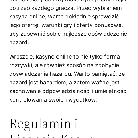
potrzeb każdego gracza. Przed wybraniem
kasyna online, warto dokładnie sprawdzić
jego ofertę, warunki gry i oferty bonusowe,
aby zapewnić sobie najlepsze doświadczenie
hazardu.
Wreszcie, kasyno online to nie tylko forma
rozrywki, ale również sposób na zdobycie
doświadczenia hazardu. Warto pamiętać, że
hazard jest hazardem, a zatem ważne jest
zachowanie odpowiedzialności i umiejętności
kontrolowania swoich wydatków.
Regulamin i