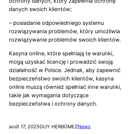
ochrony danych, który zapewnia ochronę
danych swoich klientów;
– posiadanie odpowiedniego systemu
rozwiązywania problemów, który umożliwia
rozwiązywanie problemów swoich klientów.
Kasyna online, które spełniają te warunki,
mogą uzyskać licencję i prowadzić swoją
działalność w Polsce. Jednak, aby zapewnić
bezpieczeństwo swoich klientów, kasyna
online muszą również spełniać inne warunki,
takie jak wymagania dotyczące
bezpieczeństwa i ochrony danych.
août 17, 2025
GUY HERBOMEZ
News