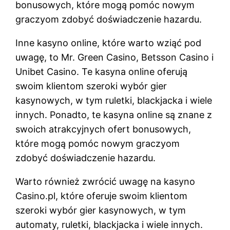
bonusowych, które mogą pomóc nowym
graczyom zdobyć doświadczenie hazardu.
Inne kasyno online, które warto wziąć pod
uwagę, to Mr. Green Casino, Betsson Casino i
Unibet Casino. Te kasyna online oferują
swoim klientom szeroki wybór gier
kasynowych, w tym ruletki, blackjacka i wiele
innych. Ponadto, te kasyna online są znane z
swoich atrakcyjnych ofert bonusowych,
które mogą pomóc nowym graczyom
zdobyć doświadczenie hazardu.
Warto również zwrócić uwagę na kasyno
Casino.pl, które oferuje swoim klientom
szeroki wybór gier kasynowych, w tym
automaty, ruletki, blackjacka i wiele innych.