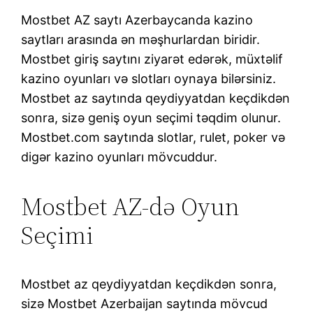
Mostbet AZ saytı Azerbaycanda kazino
saytları arasında ən məşhurlardan biridir.
Mostbet giriş saytını ziyarət edərək, müxtəlif
kazino oyunları və slotları oynaya bilərsiniz.
Mostbet az saytında qeydiyyatdan keçdikdən
sonra, sizə geniş oyun seçimi təqdim olunur.
Mostbet.com saytında slotlar, rulet, poker və
digər kazino oyunları mövcuddur.
Mostbet AZ-də Oyun
Seçimi
Mostbet az qeydiyyatdan keçdikdən sonra,
sizə Mostbet Azerbaijan saytında mövcud