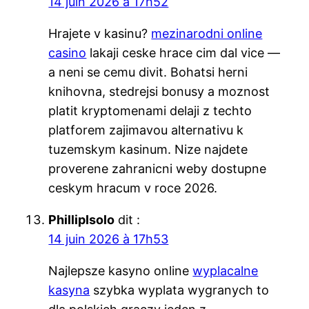
14 juin 2026 à 17h52
Hrajete v kasinu?
mezinarodni online
casino
lakaji ceske hrace cim dal vice —
a neni se cemu divit. Bohatsi herni
knihovna, stedrejsi bonusy a moznost
platit kryptomenami delaji z techto
platforem zajimavou alternativu k
tuzemskym kasinum. Nize najdete
proverene zahranicni weby dostupne
ceskym hracum v roce 2026.
PhillipIsolo
dit :
14 juin 2026 à 17h53
Najlepsze kasyno online
wyplacalne
kasyna
szybka wyplata wygranych to