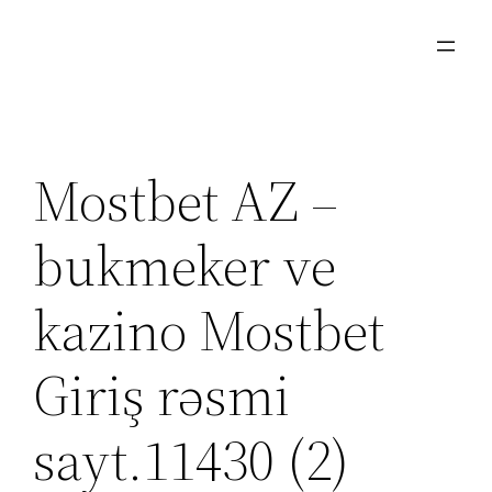
Aller
au
contenu
Mostbet AZ –
bukmeker ve
kazino Mostbet
Giriş rəsmi
sayt.11430 (2)