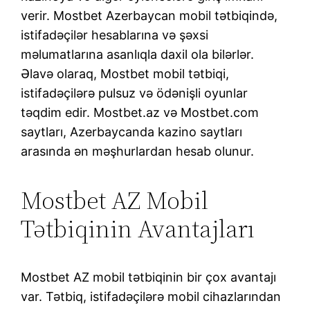
verir. Mostbet Azerbaycan mobil tətbiqində,
istifadəçilər hesablarına və şəxsi
məlumatlarına asanlıqla daxil ola bilərlər.
Əlavə olaraq, Mostbet mobil tətbiqi,
istifadəçilərə pulsuz və ödənişli oyunlar
təqdim edir. Mostbet.az və Mostbet.com
saytları, Azerbaycanda kazino saytları
arasında ən məşhurlardan hesab olunur.
Mostbet AZ Mobil
Tətbiqinin Avantajları
Mostbet AZ mobil tətbiqinin bir çox avantajı
var. Tətbiq, istifadəçilərə mobil cihazlarından