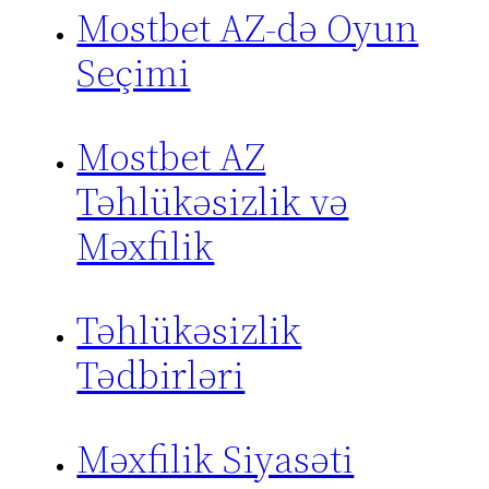
Mostbet AZ-də Oyun
Seçimi
Mostbet AZ
Təhlükəsizlik və
Məxfilik
Təhlükəsizlik
Tədbirləri
Məxfilik Siyasəti