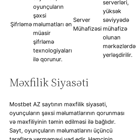
serverləri,
oyunçuların
yüksək
şəxsi
Server
səviyyədə
Şifrləmə
məlumatları ən
Mühafizəsi
mühafizə
müasir
olunan
şifrləmə
mərkəzlərdə
texnologiyaları
yerləşdirilir.
ilə qorunur.
Məxfilik Siyasəti
Mostbet AZ saytının məxfilik siyasəti,
oyunçuların şəxsi məlumatlarının qorunması
və məxfiliyinin təmin edilməsi ilə bağlıdır.
Sayt, oyunçuların məlumatlarını üçüncü
tərəflərə verməməyi vəd edir. Həmçinin,