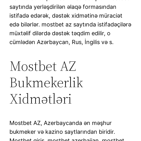
saytında yerləşdirilən əlaqə formasından
istifadə edərək, dəstək xidmətinə müraciət
edə bilərlər. mostbet az saytında istifadəçilərə
müxtəlif dilərdə dəstək təqdim edilir, o
cümlədən Azərbaycan, Rus, İngilis və s.
Mostbet AZ
Bukmekerlik
Xidmətləri
Mostbet AZ, Azerbaycanda ən məşhur
bukmeker və kazino saytlarından biridir.
Mostbet giriş, mostbet azerbaijan, mostbet