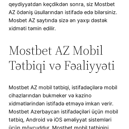
qeydiyyatdan keçdikdən sonra, siz Mostbet
AZ ödəniş üsullarından istifadə edə bilərsiniz.
Mosbet AZ saytında sizə ən yaxşı dəstək
xidməti təmin edilir.
Mostbet AZ Mobil
Tətbiqi və Fəaliyyəti
Mostbet AZ mobil tətbiqi, istifadəçilərə mobil
cihazlarından bukmeker və kazino
xidmətlərindən istifadə etməyə imkan verir.
Mostbet Azerbaycan istifadəçiləri üçün mobil
tətbiq, Android və iOS əməliyyat sistemləri
üçün mövcuddur. Mostbet mobil tətbiqini