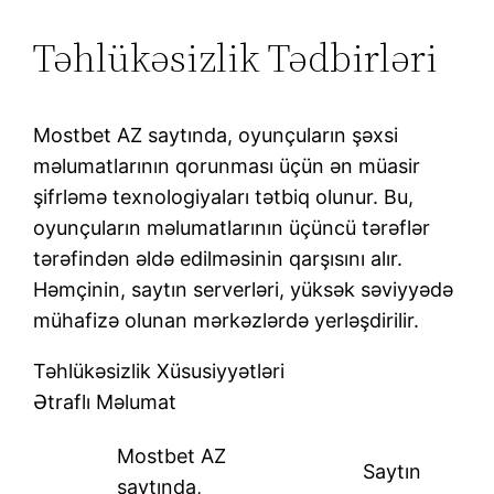
Təhlükəsizlik Tədbirləri
Mostbet AZ saytında, oyunçuların şəxsi
məlumatlarının qorunması üçün ən müasir
şifrləmə texnologiyaları tətbiq olunur. Bu,
oyunçuların məlumatlarının üçüncü tərəflər
tərəfindən əldə edilməsinin qarşısını alır.
Həmçinin, saytın serverləri, yüksək səviyyədə
mühafizə olunan mərkəzlərdə yerləşdirilir.
Təhlükəsizlik Xüsusiyyətləri
Ətraflı Məlumat
Mostbet AZ
Saytın
saytında,